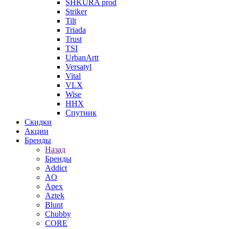
SHKURA рrоd
Striker
Tilt
Triada
Trust
TSI
UrbanArtt
Versatyl
Vital
VLX
Wise
ННХ
Спутник
Скидки
Акции
Бренды
Назад
Бренды
Addict
AO
Apex
Aztek
Blunt
Chubby
CORE