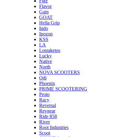
Figz
Flavor
Gain
GOAT
Hella Grip
Indo
Ipozon
KSS
LA
Losraketos
Lucky
Native
North
NOVA SCOOTERS
Odi
Phoenix
PRIME SCOOTERING
Proto
Racy
Reversal
Revgear
Ride 858
River
Root Industries
Scoot