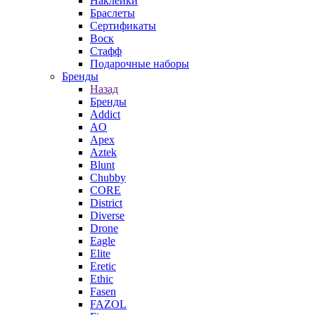
Наклейки
Браслеты
Сертификаты
Воск
Стафф
Подарочные наборы
Бренды
Назад
Бренды
Addict
AO
Apex
Aztek
Blunt
Chubby
CORE
District
Diverse
Drone
Eagle
Elite
Eretic
Ethic
Fasen
FAZOL