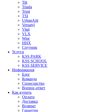
Tilt
Triada
Trust
TSI
UrbanArtt
Versatyl
Vital
VLX
Wise
ННХ
Спутник
Услуги
KSS PARK
KSS SCHOOL
KSS SERVICE
Информация
Блог
Команда
Спонсорство
Вопрос-ответ
Как купить
Оплата
Доставка
Возврат
Гарантия