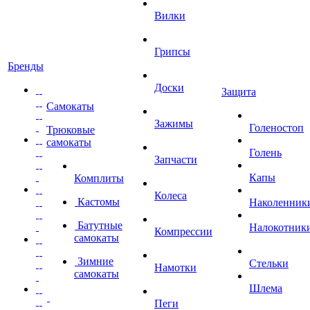
Вилки
Грипсы
Бренды
Доски
Защита
Самокаты
Зажимы
Голеностоп
Трюковые
самокаты
Голень
Запчасти
Капы
Комплиты
Колеса
Кастомы
Наколенник
Батутные
Налокотник
Компрессии
самокаты
Зимние
Стельки
Намотки
самокаты
Шлема
Пеги