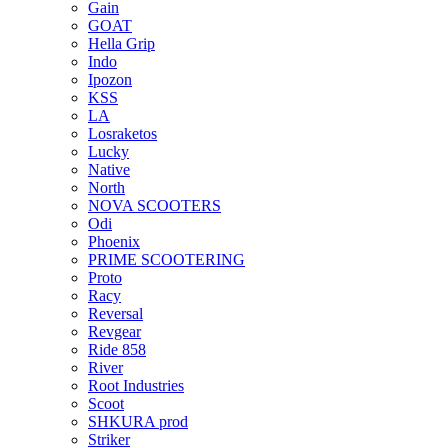
Gain
GOAT
Hella Grip
Indo
Ipozon
KSS
LA
Losraketos
Lucky
Native
North
NOVA SCOOTERS
Odi
Phoenix
PRIME SCOOTERING
Proto
Racy
Reversal
Revgear
Ride 858
River
Root Industries
Scoot
SHKURA рrоd
Striker