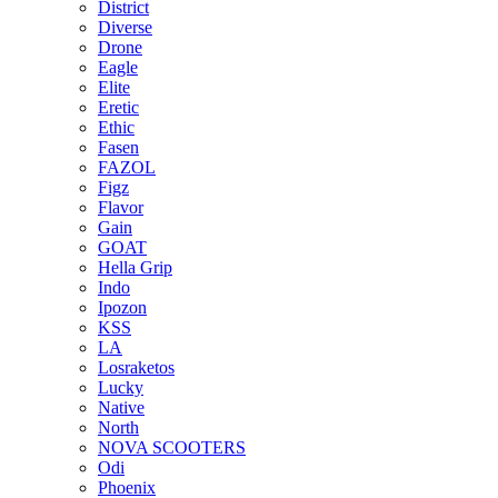
District
Diverse
Drone
Eagle
Elite
Eretic
Ethic
Fasen
FAZOL
Figz
Flavor
Gain
GOAT
Hella Grip
Indo
Ipozon
KSS
LA
Losraketos
Lucky
Native
North
NOVA SCOOTERS
Odi
Phoenix