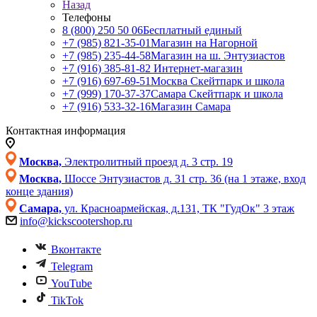
Назад
Телефоны
8 (800) 250 50 06
Бесплатный единый
+7 (985) 821-35-01
Магазин на Нагорной
+7 (985) 235-44-58
Магазин на ш. Энтузиастов
+7 (916) 385-81-82
Интернет-магазин
+7 (916) 697-69-51
Москва Скейтпарк и школа
+7 (999) 170-37-37
Самара Скейтпарк и школа
+7 (916) 533-32-16
Магазин Самара
Контактная информация
Москва,
Электролитный проезд д. 3 стр. 19
Москва,
Шоссе Энтузиастов д. 31 стр. 36 (на 1 этаже, вход
конце здания)
Самара,
ул. Красноармейская, д.131, ТК "ГудОк" 3 этаж
info@kickscootershop.ru
Вконтакте
Telegram
YouTube
TikTok