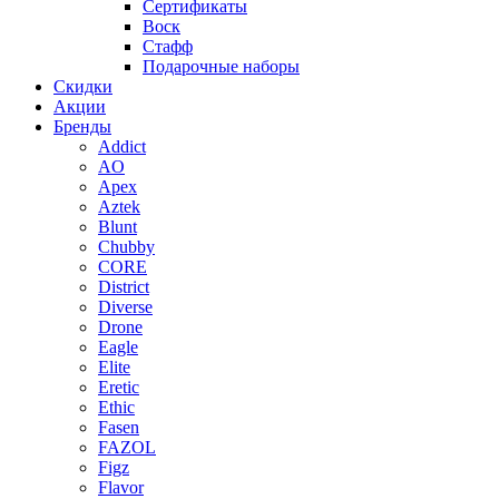
Сертификаты
Воск
Стафф
Подарочные наборы
Скидки
Акции
Бренды
Addict
AO
Apex
Aztek
Blunt
Chubby
CORE
District
Diverse
Drone
Eagle
Elite
Eretic
Ethic
Fasen
FAZOL
Figz
Flavor