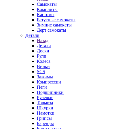
Самокаты
Комплиты
Кастомы
Батутные самокаты
Зимние самокаты
Дерт самокаты
Детали
Назад
Детали
Доски
Рули
Колеса
Вилки
SCS
Зажимы
Компрессии
Пеги
Подшипники
Рулевые
Тормоза
Шкурки
Намотки
Грипсы
Баренды
Болты и оси