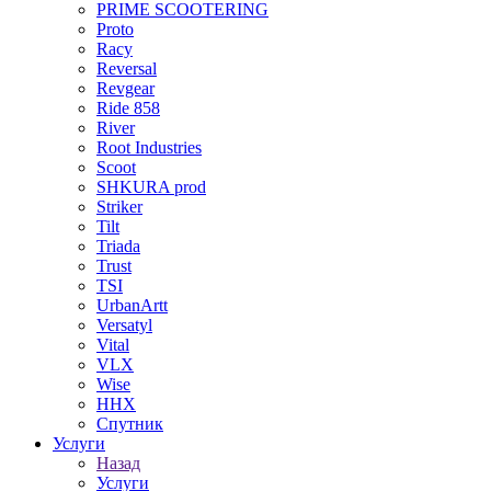
PRIME SCOOTERING
Proto
Racy
Reversal
Revgear
Ride 858
River
Root Industries
Scoot
SHKURA рrоd
Striker
Tilt
Triada
Trust
TSI
UrbanArtt
Versatyl
Vital
VLX
Wise
ННХ
Спутник
Услуги
Назад
Услуги