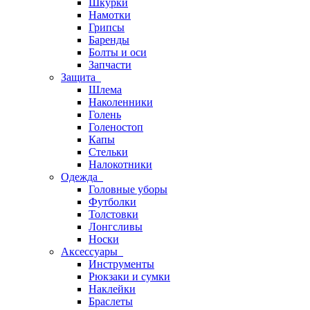
Шкурки
Намотки
Грипсы
Баренды
Болты и оси
Запчасти
Защита
Шлема
Наколенники
Голень
Голеностоп
Капы
Стельки
Налокотники
Одежда
Головные уборы
Футболки
Толстовки
Лонгсливы
Носки
Аксессуары
Инструменты
Рюкзаки и сумки
Наклейки
Браслеты