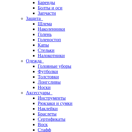
Баренды
Болты и оси
Запчасти
Защита
Шлема
Наколенники
Голень
Голеностоп
Капы
Стельки
Налокотники
Одежда
Головные уборы
Футболки
Толстовки
Лонгсливы
Носки
Аксессуары
Инструменты
Рюкзаки и сумки
Наклейки
Браслеты
Сертификаты
Воск
Стафф