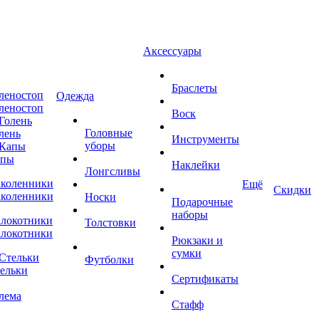
Аксессуары
Одежда
Браслеты
леностоп
Воск
Головные
лень
Инструменты
уборы
апы
Наклейки
Лонгсливы
Ещё
Скидки
коленники
Подарочные
Носки
наборы
локотники
Толстовки
Рюкзаки и
сумки
ельки
Сертификаты
Футболки
лема
Стафф