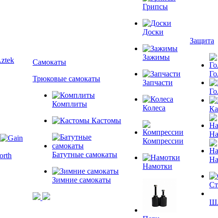
Грипсы
Доски
Защита
Зажимы
Самокаты
Го
Трюковые самокаты
Запчасти
Го
Комплиты
Колеса
К
Кастомы
На
Компрессии
Батутные самокаты
На
Намотки
Зимние самокаты
Ст
Ш