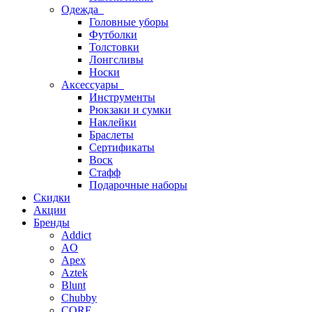
Одежда
Головные уборы
Футболки
Толстовки
Лонгсливы
Носки
Аксессуары
Инструменты
Рюкзаки и сумки
Наклейки
Браслеты
Сертификаты
Воск
Стафф
Подарочные наборы
Скидки
Акции
Бренды
Addict
AO
Apex
Aztek
Blunt
Chubby
CORE