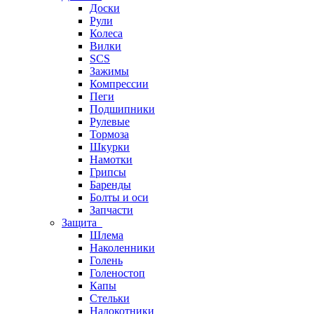
Доски
Рули
Колеса
Вилки
SCS
Зажимы
Компрессии
Пеги
Подшипники
Рулевые
Тормоза
Шкурки
Намотки
Грипсы
Баренды
Болты и оси
Запчасти
Защита
Шлема
Наколенники
Голень
Голеностоп
Капы
Стельки
Налокотники