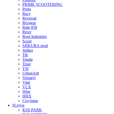
PRIME SCOOTERING
Proto
Racy
Reversal
Revgear
Ride 858
River
Root Industries
Scoot
SHKURA рrоd
Striker
Tilt
Triada
Trust
TSI
UrbanArtt
Versatyl
Vital
VLX
Wise
ННХ
Спутник
Услуги
KSS PARK