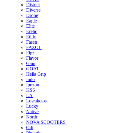
District
Diverse
Drone
Eagle
Elite
Eretic
Ethic
Fasen
FAZOL
Figz
Flavor
Gain
GOAT
Hella Grip
Indo
Ipozon
KSS
LA
Losraketos
Lucky
Native
North
NOVA SCOOTERS
Odi
Phoenix