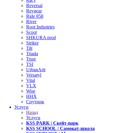
Racy
Reversal
Revgear
Ride 858
River
Root Industries
Scoot
SHKURA рrоd
Striker
Tilt
Triada
Trust
TSI
UrbanArtt
Versatyl
Vital
VLX
Wise
ННХ
Спутник
Услуги
Назад
Услуги
KSS PARK
| Скейт-парк
KSS SCHOOL
| Самокат-школа