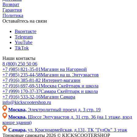
Возврат
Гарантия
Политика
Оставайтесь на связи
Вконтакте
Telegram
YouTube
TikTok
Наши контакты
8 (800) 250 50 06
+7 (985) 821-35-01
Магазин на Нагорной
+7 (985) 235-44-58
Магазин на ш. Энтузиастов
+7 (916) 385-81-82
Интернет-магазин
+7 (916) 697-69-51
Москва Скейтпарк и школа
+7 (999) 170-37-37
Самара Скейтпарк и школа
+7 (916) 533-32-16
Магазин Самара
info@kickscootershop.ru
Москва,
Электролитный проезд д. 3 стр. 19
Москва,
Шоссе Энтузиастов д. 31 стр. 36 (на 1 этаже, вход
конце здания)
Самара,
ул. Красноармейская, д.131, ТК "ГудОк" 3 этаж
Трюковые самокаты 2026 © KICKSCOOTERSHOP