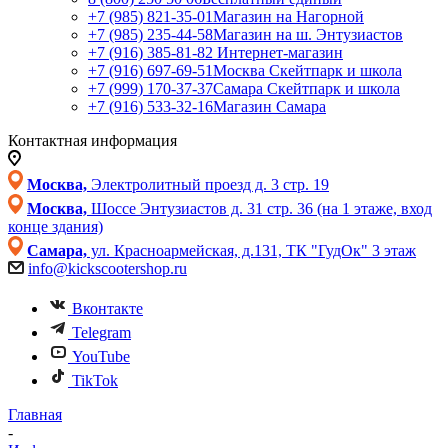
+7 (985) 821-35-01
Магазин на Нагорной
+7 (985) 235-44-58
Магазин на ш. Энтузиастов
+7 (916) 385-81-82
Интернет-магазин
+7 (916) 697-69-51
Москва Скейтпарк и школа
+7 (999) 170-37-37
Самара Скейтпарк и школа
+7 (916) 533-32-16
Магазин Самара
Контактная информация
Москва,
Электролитный проезд д. 3 стр. 19
Москва,
Шоссе Энтузиастов д. 31 стр. 36 (на 1 этаже, вход
конце здания)
Самара,
ул. Красноармейская, д.131, ТК "ГудОк" 3 этаж
info@kickscootershop.ru
Вконтакте
Telegram
YouTube
TikTok
Главная
-