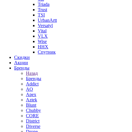
Triada
Trust
TSI
UrbanArtt
Versatyl
Vital
VLX
Wise
ННХ
Спутник
Скидки
Акции
Бренды
Назад
Бренды
Addict
AO
Apex
Aztek
Blunt
Chubby
CORE
District
Diverse
Drone