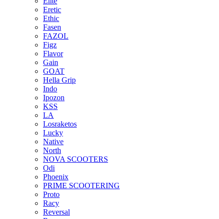
Elite
Eretic
Ethic
Fasen
FAZOL
Figz
Flavor
Gain
GOAT
Hella Grip
Indo
Ipozon
KSS
LA
Losraketos
Lucky
Native
North
NOVA SCOOTERS
Odi
Phoenix
PRIME SCOOTERING
Proto
Racy
Reversal