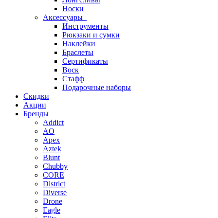
Носки
Аксессуары
Инструменты
Рюкзаки и сумки
Наклейки
Браслеты
Сертификаты
Воск
Стафф
Подарочные наборы
Скидки
Акции
Бренды
Addict
AO
Apex
Aztek
Blunt
Chubby
CORE
District
Diverse
Drone
Eagle