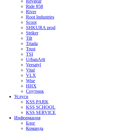
Revgear
Ride 858
River
Root Industries
Scoot
SHKURA рrоd
Striker
Tilt
Triada
Trust
TSI
UrbanArtt
Versatyl
Vital
VLX
Wise
ННХ
Спутник
Услуги
KSS PARK
KSS SCHOOL
KSS SERVICE
Информация
Блог
Команда