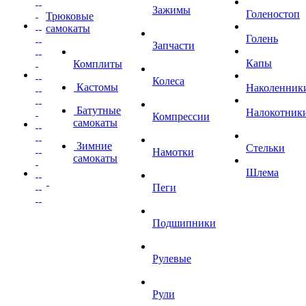
Зажимы
Голеностоп
Трюковые
самокаты
Голень
Запчасти
Капы
Комплиты
Колеса
Кастомы
Наколенник
Батутные
Налокотник
Компрессии
самокаты
Зимние
Стельки
Намотки
самокаты
Шлема
Пеги
Подшипники
Рулевые
Рули