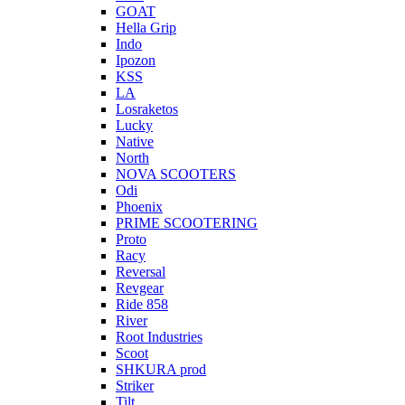
GOAT
Hella Grip
Indo
Ipozon
KSS
LA
Losraketos
Lucky
Native
North
NOVA SCOOTERS
Odi
Phoenix
PRIME SCOOTERING
Proto
Racy
Reversal
Revgear
Ride 858
River
Root Industries
Scoot
SHKURA рrоd
Striker
Tilt