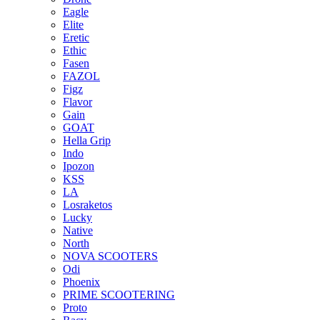
Eagle
Elite
Eretic
Ethic
Fasen
FAZOL
Figz
Flavor
Gain
GOAT
Hella Grip
Indo
Ipozon
KSS
LA
Losraketos
Lucky
Native
North
NOVA SCOOTERS
Odi
Phoenix
PRIME SCOOTERING
Proto