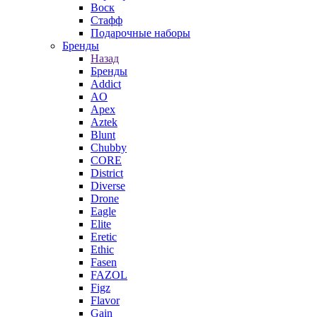
Воск
Стафф
Подарочные наборы
Бренды
Назад
Бренды
Addict
AO
Apex
Aztek
Blunt
Chubby
CORE
District
Diverse
Drone
Eagle
Elite
Eretic
Ethic
Fasen
FAZOL
Figz
Flavor
Gain