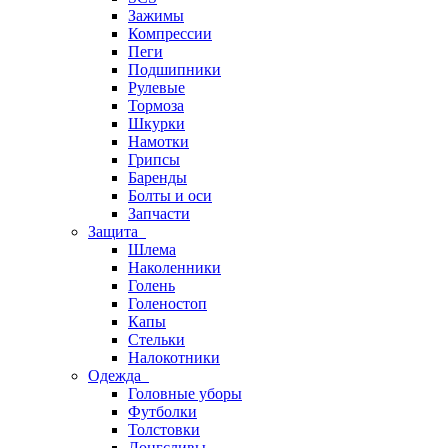
Зажимы
Компрессии
Пеги
Подшипники
Рулевые
Тормоза
Шкурки
Намотки
Грипсы
Баренды
Болты и оси
Запчасти
Защита
Шлема
Наколенники
Голень
Голеностоп
Капы
Стельки
Налокотники
Одежда
Головные уборы
Футболки
Толстовки
Лонгсливы