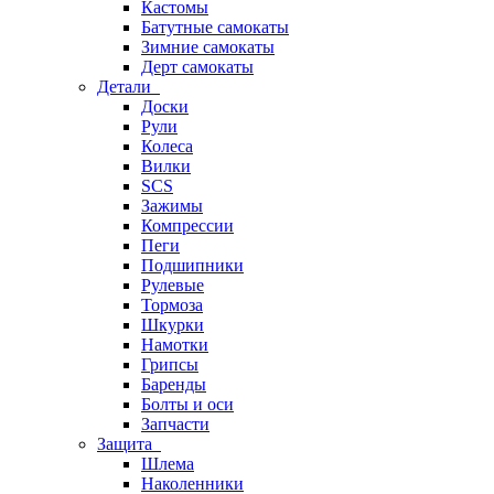
Кастомы
Батутные самокаты
Зимние самокаты
Дерт самокаты
Детали
Доски
Рули
Колеса
Вилки
SCS
Зажимы
Компрессии
Пеги
Подшипники
Рулевые
Тормоза
Шкурки
Намотки
Грипсы
Баренды
Болты и оси
Запчасти
Защита
Шлема
Наколенники