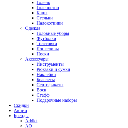
Голень
Голеностоп
Капы
Стельки
Налокотники
Одежда
Головные уборы
Футболки
Толстовки
Лонгсливы
Носки
Аксессуары
Инструменты
Рюкзаки и сумки
Наклейки
Браслеты
Сертификаты
Воск
Стафф
Подарочные наборы
Скидки
Акции
Бренды
Addict
AO