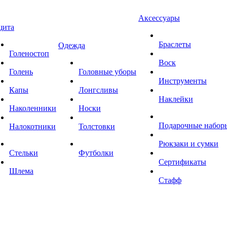
Аксессуары
щита
Браслеты
Одежда
Голеностоп
Воск
Голень
Головные уборы
Инструменты
Капы
Лонгсливы
Наклейки
Наколенники
Носки
Подарочные набор
Налокотники
Толстовки
Рюкзаки и сумки
Стельки
Футболки
Сертификаты
Шлема
Стафф