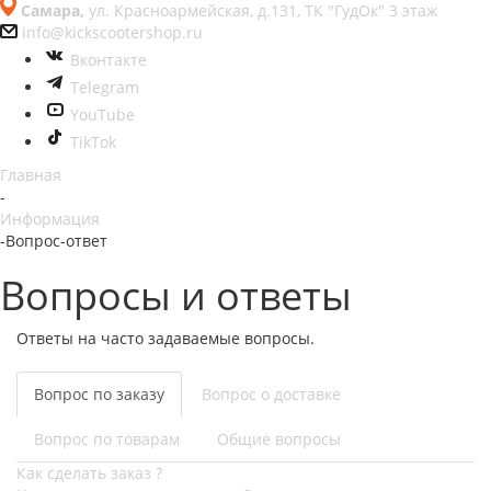
Самара,
ул. Красноармейская, д.131, ТК "ГудОк" 3 этаж
info@kickscootershop.ru
Вконтакте
Telegram
YouTube
TikTok
Главная
-
Информация
-
Вопрос-ответ
Вопросы и ответы
Ответы на часто задаваемые вопросы.
Вопрос по заказу
Вопрос о доставке
Вопрос по товарам
Общие вопросы
Как сделать заказ ?