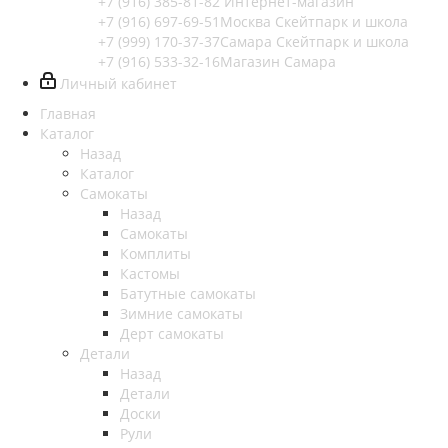
+7 (916) 385-81-82
Интернет-магазин
+7 (916) 697-69-51
Москва Скейтпарк и школа
+7 (999) 170-37-37
Самара Скейтпарк и школа
+7 (916) 533-32-16
Магазин Самара
Личный кабинет
Главная
Каталог
Назад
Каталог
Самокаты
Назад
Самокаты
Комплиты
Кастомы
Батутные самокаты
Зимние самокаты
Дерт самокаты
Детали
Назад
Детали
Доски
Рули