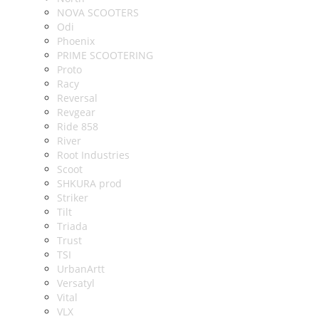
NOVA SCOOTERS
Odi
Phoenix
PRIME SCOOTERING
Proto
Racy
Reversal
Revgear
Ride 858
River
Root Industries
Scoot
SHKURA рrоd
Striker
Tilt
Triada
Trust
TSI
UrbanArtt
Versatyl
Vital
VLX