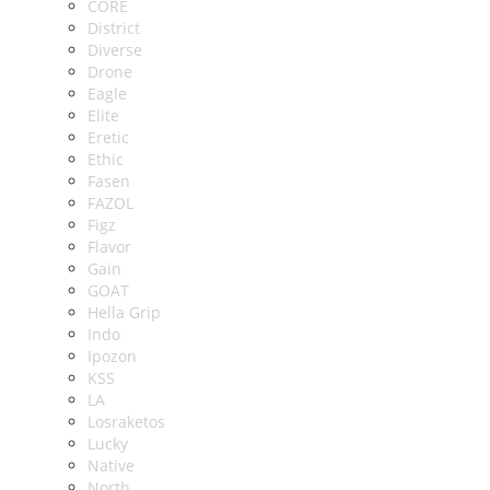
CORE
District
Diverse
Drone
Eagle
Elite
Eretic
Ethic
Fasen
FAZOL
Figz
Flavor
Gain
GOAT
Hella Grip
Indo
Ipozon
KSS
LA
Losraketos
Lucky
Native
North