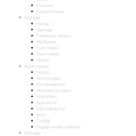
Стельки
Налокотники
Одежда
Назад
Одежда
Головные уборы
Футболки
Толстовки
Лонгсливы
Носки
Аксессуары
Назад
Аксессуары
Инструменты
Рюкзаки и сумки
Наклейки
Браслеты
Сертификаты
Воск
Стафф
Подарочные наборы
Бренды