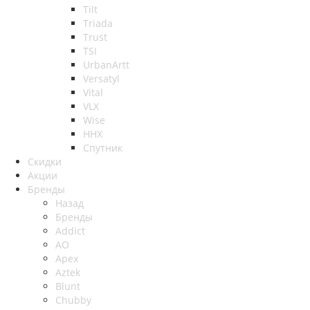
Tilt
Triada
Trust
TSI
UrbanArtt
Versatyl
Vital
VLX
Wise
ННХ
Спутник
Скидки
Акции
Бренды
Назад
Бренды
Addict
AO
Apex
Aztek
Blunt
Chubby