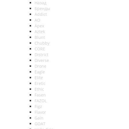
Назад
Бренды
Addict
AO
Apex
Aztek
Blunt
Chubby
CORE
District
Diverse
Drone
Eagle
Elite
Eretic
Ethic
Fasen
FAZOL
Figz
Flavor
Gain
GOAT