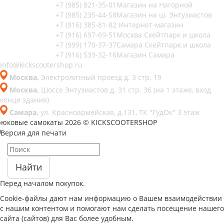
+7 (985) 821-35-01
Магазин на Нагорной
+7 (985) 235-44-58
Магазин на ш. Энтузиастов
+7 (916) 385-81-82
Интернет-магазин
+7 (916) 697-69-51
Москва Скейтпарк и школа
+7 (999) 170-37-37
Самара Скейтпарк и школа
+7 (916) 533-32-16
Магазин Самара
info@kickscootershop.ru
Москва,
Электролитный проезд д. 3 стр. 19
Москва,
Шоссе Энтузиастов д. 31 стр. 36 (на 1 этаже, вход
конце здания)
Самара,
ул. Красноармейская, д.131, ТК "ГудОк" 3 этаж
рюковые самокаты 2026 © KICKSCOOTERSHOP
Версия для печати
Найти
Перед началом покупок.
Cookie-файлы дают нам информацию о Вашем взаимодействии
с нашим контентом и помогают нам сделать посещение нашего
сайта (сайтов) для Вас более удобным.