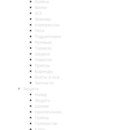
Колеса
Вилки
SCS
Зажимы
Компрессии
Пеги
Подшипники
Рулевые
Тормоза
Шкурки
Намотки
Грипсы
Баренды
Болты и оси
Запчасти
Защита
Назад
Защита
Шлема
Наколенники
Голень
Голеностоп
Капы