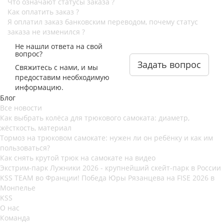
Что означают статусы заказа ?
Как оплатить заказ ?
Я оплатил заказ банковским переводом, почему статус
заказа не изменился ?
Не нашли ответа на свой
вопрос?
Задать вопрос
Свяжитесь с нами, и мы
предоставим необходимую
информацию.
Блог
Все новости
Как выбрать колёса для трюкового самоката: диаметр,
жёсткость, материал
Тормоз на трюковом самокате: нужен ли он ребёнку и как им
пользоваться?
Как снять крутой трюк на самокате на видео
Экстрим-парк Лужники 2026 - крупнейший скейт-парк в России
KSS TEAM во Франции! Победа Юры Рязанцева на FISE 2026 в
Монпелье
KSS
О нас
Команда