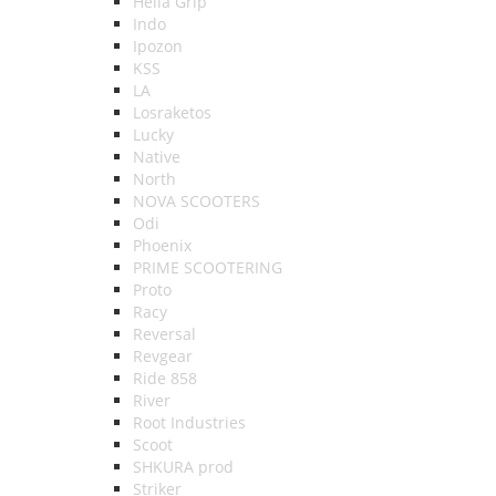
Hella Grip
Indo
Ipozon
KSS
LA
Losraketos
Lucky
Native
North
NOVA SCOOTERS
Odi
Phoenix
PRIME SCOOTERING
Proto
Racy
Reversal
Revgear
Ride 858
River
Root Industries
Scoot
SHKURA рrоd
Striker