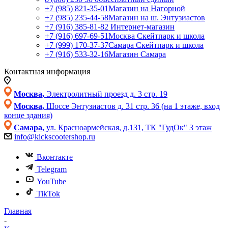
+7 (985) 821-35-01
Магазин на Нагорной
+7 (985) 235-44-58
Магазин на ш. Энтузиастов
+7 (916) 385-81-82
Интернет-магазин
+7 (916) 697-69-51
Москва Скейтпарк и школа
+7 (999) 170-37-37
Самара Скейтпарк и школа
+7 (916) 533-32-16
Магазин Самара
Контактная информация
Москва,
Электролитный проезд д. 3 стр. 19
Москва,
Шоссе Энтузиастов д. 31 стр. 36 (на 1 этаже, вход
конце здания)
Самара,
ул. Красноармейская, д.131, ТК "ГудОк" 3 этаж
info@kickscootershop.ru
Вконтакте
Telegram
YouTube
TikTok
Главная
-