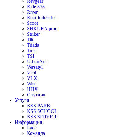
Revgear
Ride 858
River
Root Industries
Scoot
SHKURA рrоd
Striker
Tilt
Triada
Trust
TSI
UrbanArtt
Versatyl
Vital
VLX
Wise
ННХ
Спутник
Услуги
KSS PARK
KSS SCHOOL
KSS SERVICE
Информация
Блог
Команда