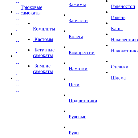
Зажимы
Голеностоп
Трюковые
самокаты
Голень
Запчасти
Капы
Комплиты
Колеса
Кастомы
Наколенник
Батутные
Налокотник
Компрессии
самокаты
Зимние
Стельки
Намотки
самокаты
Шлема
Пеги
Подшипники
Рулевые
Рули