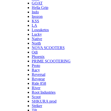
GOAT
Hella Grip
Indo
Ipozon
KSS
LA
Losraketos
Lucky
Native
North
NOVA SCOOTERS
Odi
Phoenix
PRIME SCOOTERING
Proto
Racy
Reversal
Revgear
Ride 858
River
Root Industries
Scoot
SHKURA рrоd
Striker
Tilt