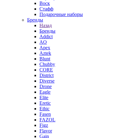
Воск
Стафф
Подарочные наборы
Бренды
Назад
Бренды
Addict
AO
Apex
Aztek
Blunt
Chubby
CORE
District
Diverse
Drone
Eagle
Elite
Eretic
Ethic
Fasen
FAZOL
Figz
Flavor
Gain