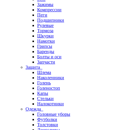
Зажимы
Компрессии
Пеги
Подшипники
Рулевые
Тормоза
Шкурки
Намотки
Грипсы
Баренды
Болты и оси
Запчасти
Защита
Шлема
Наколенники
Голень
Голеностоп
Капы
Стельки
Налокотники
Одежда
Головные уборы
Футболки
Толстовки
Лонгсливы