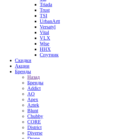
Triada
Trust
TSI
UrbanArtt
Versatyl
Vital
VLX
Wise
ННХ
Спутник
Скидки
Акции
Бренды
Назад
Бренды
Addict
AO
Apex
Aztek
Blunt
Chubby
CORE
District
Diverse
Drone