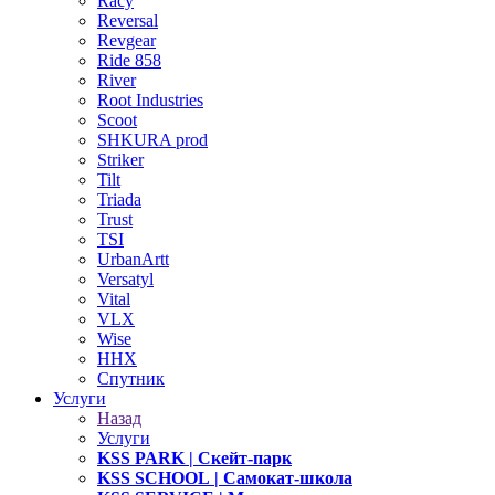
Racy
Reversal
Revgear
Ride 858
River
Root Industries
Scoot
SHKURA рrоd
Striker
Tilt
Triada
Trust
TSI
UrbanArtt
Versatyl
Vital
VLX
Wise
ННХ
Спутник
Услуги
Назад
Услуги
KSS PARK
| Скейт-парк
KSS SCHOOL
| Самокат-школа