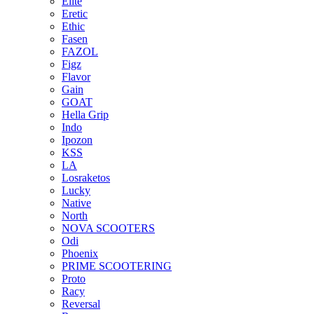
Elite
Eretic
Ethic
Fasen
FAZOL
Figz
Flavor
Gain
GOAT
Hella Grip
Indo
Ipozon
KSS
LA
Losraketos
Lucky
Native
North
NOVA SCOOTERS
Odi
Phoenix
PRIME SCOOTERING
Proto
Racy
Reversal