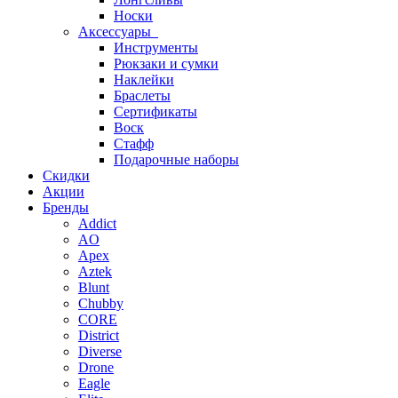
Носки
Аксессуары
Инструменты
Рюкзаки и сумки
Наклейки
Браслеты
Сертификаты
Воск
Стафф
Подарочные наборы
Скидки
Акции
Бренды
Addict
AO
Apex
Aztek
Blunt
Chubby
CORE
District
Diverse
Drone
Eagle