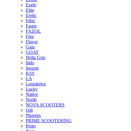
Eagle
Elite
Eretic
Ethic
Fasen
FAZOL
Figz
Flavor
Gain
GOAT
Hella Grip
Indo
Ipozon
KSS
LA
Losraketos
Lucky
Native
North
NOVA SCOOTERS
Odi
Phoenix
PRIME SCOOTERING
Proto