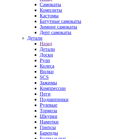
Самокаты
Комплиты
Кастомы
Батутные самокаты
Зимние самокаты
Дерт самокаты
Детали
Назад
Детали
Доски
Рули
Колеса
Вилки
SCS
Зажимы
Компрессии
Пеги
Подшипники
Рулевые
Тормоза
Шкурки
Намотки
Грипсы
Баренды
Болты и оси