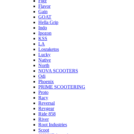
Figz
Flavor
Gain
GOAT
Hella Grip
Indo
Ipozon
KSS
LA
Losraketos
Lucky
Native
North
NOVA SCOOTERS
Odi
Phoenix
PRIME SCOOTERING
Proto
Racy
Reversal
Revgear
Ride 858
River
Root Industries
Scoot