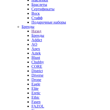
Наклейки
Браслеты
Сертификаты
Воск
Стафф
Подарочные наборы
Бренды
Назад
Бренды
Addict
AO
Apex
Aztek
Blunt
Chubby
CORE
District
Diverse
Drone
Eagle
Elite
Eretic
Ethic
Fasen
FAZOL