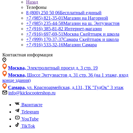
Назад
Телефоны
8 (800) 250 50 06
Бесплатный единый
+7 (985) 821-35-01
Магазин на Нагорной
+7 (985) 235-44-58
Магазин на ш. Энтузиастов
+7 (916) 385-81-82
Интернет-магазин
+7 (916) 697-69-51
Москва Скейтпарк и школа
+7 (999) 170-37-37
Самара Скейтпарк и школа
+7 (916) 533-32-16
Магазин Самара
Контактная информация
Москва,
Электролитный проезд д. 3 стр. 19
Москва,
Шоссе Энтузиастов д. 31 стр. 36 (на 1 этаже, вход
конце здания)
Самара,
ул. Красноармейская, д.131, ТК "ГудОк" 3 этаж
info@kickscootershop.ru
Вконтакте
Telegram
YouTube
TikTok