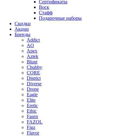
Сертификаты
Воск
Стафф
Подарочные наборы
Скидки
Акции
Бренды
Addict
AO
Apex
Aztek
Blunt
Chubby
CORE
District
Diverse
Drone
Eagle
Elite
Eretic
Ethic
Fasen
FAZOL
Figz
Flavor