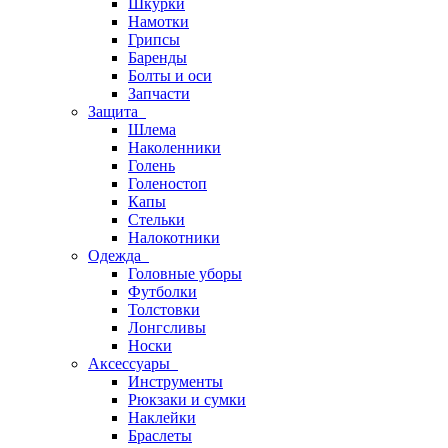
Шкурки
Намотки
Грипсы
Баренды
Болты и оси
Запчасти
Защита
Шлема
Наколенники
Голень
Голеностоп
Капы
Стельки
Налокотники
Одежда
Головные уборы
Футболки
Толстовки
Лонгсливы
Носки
Аксессуары
Инструменты
Рюкзаки и сумки
Наклейки
Браслеты