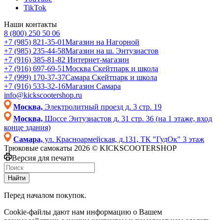
TikTok
Наши контакты
8 (800) 250 50 06
+7 (985) 821-35-01
Магазин на Нагорной
+7 (985) 235-44-58
Магазин на ш. Энтузиастов
+7 (916) 385-81-82
Интернет-магазин
+7 (916) 697-69-51
Москва Скейтпарк и школа
+7 (999) 170-37-37
Самара Скейтпарк и школа
+7 (916) 533-32-16
Магазин Самара
info@kickscootershop.ru
Москва,
Электролитный проезд д. 3 стр. 19
Москва,
Шоссе Энтузиастов д. 31 стр. 36 (на 1 этаже, вход
конце здания)
Самара,
ул. Красноармейская, д.131, ТК "ГудОк" 3 этаж
Трюковые самокаты 2026 © KICKSCOOTERSHOP
Версия для печати
Найти
Перед началом покупок.
Cookie-файлы дают нам информацию о Вашем