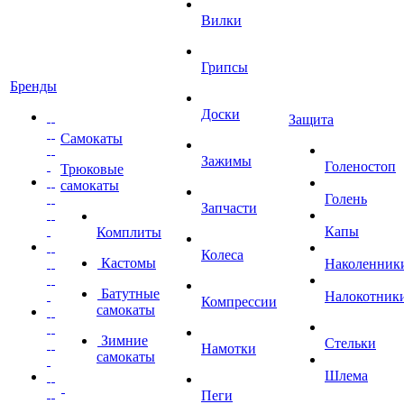
Вилки
Грипсы
Бренды
Доски
Защита
Самокаты
Зажимы
Голеностоп
Трюковые
самокаты
Голень
Запчасти
Капы
Комплиты
Колеса
Кастомы
Наколенник
Батутные
Налокотник
Компрессии
самокаты
Зимние
Стельки
Намотки
самокаты
Шлема
Пеги