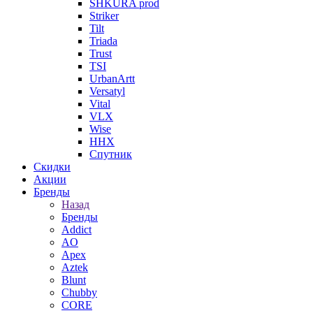
SHKURA рrоd
Striker
Tilt
Triada
Trust
TSI
UrbanArtt
Versatyl
Vital
VLX
Wise
ННХ
Спутник
Скидки
Акции
Бренды
Назад
Бренды
Addict
AO
Apex
Aztek
Blunt
Chubby
CORE