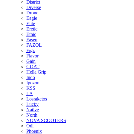
District
Diverse
Drone
Eagle
Elite
Eretic
Ethic
Fasen
FAZOL
Figz
Flavor
Gain
GOAT
Hella Grip
Indo
Ipozon
KSS
LA
Losraketos
Lucky
Native
North
NOVA SCOOTERS
Odi
Phoenix