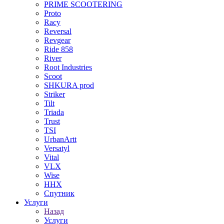
PRIME SCOOTERING
Proto
Racy
Reversal
Revgear
Ride 858
River
Root Industries
Scoot
SHKURA рrоd
Striker
Tilt
Triada
Trust
TSI
UrbanArtt
Versatyl
Vital
VLX
Wise
ННХ
Спутник
Услуги
Назад
Услуги