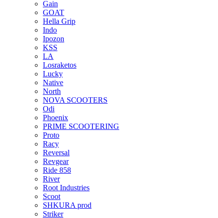
Gain
GOAT
Hella Grip
Indo
Ipozon
KSS
LA
Losraketos
Lucky
Native
North
NOVA SCOOTERS
Odi
Phoenix
PRIME SCOOTERING
Proto
Racy
Reversal
Revgear
Ride 858
River
Root Industries
Scoot
SHKURA рrоd
Striker