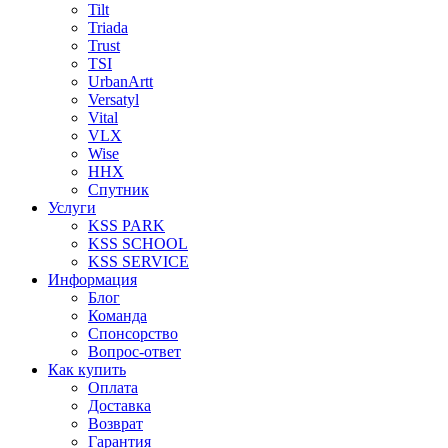
Tilt
Triada
Trust
TSI
UrbanArtt
Versatyl
Vital
VLX
Wise
ННХ
Спутник
Услуги
KSS PARK
KSS SCHOOL
KSS SERVICE
Информация
Блог
Команда
Спонсорство
Вопрос-ответ
Как купить
Оплата
Доставка
Возврат
Гарантия