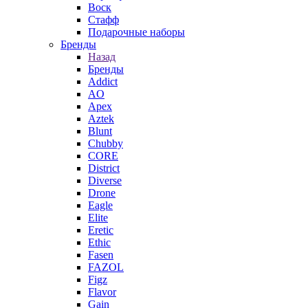
Воск
Стафф
Подарочные наборы
Бренды
Назад
Бренды
Addict
AO
Apex
Aztek
Blunt
Chubby
CORE
District
Diverse
Drone
Eagle
Elite
Eretic
Ethic
Fasen
FAZOL
Figz
Flavor
Gain