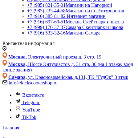
+7 (985) 821-35-01
Магазин на Нагорной
+7 (985) 235-44-58
Магазин на ш. Энтузиастов
+7 (916) 385-81-82
Интернет-магазин
+7 (916) 697-69-51
Москва Скейтпарк и школа
+7 (999) 170-37-37
Самара Скейтпарк и школа
+7 (916) 533-32-16
Магазин Самара
Контактная информация
Москва,
Электролитный проезд д. 3 стр. 19
Москва,
Шоссе Энтузиастов д. 31 стр. 36 (на 1 этаже, вход
конце здания)
Самара,
ул. Красноармейская, д.131, ТК "ГудОк" 3 этаж
info@kickscootershop.ru
Вконтакте
Telegram
YouTube
TikTok
Главная
-