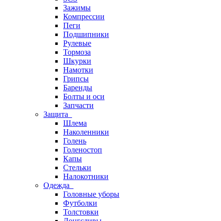
Зажимы
Компрессии
Пеги
Подшипники
Рулевые
Тормоза
Шкурки
Намотки
Грипсы
Баренды
Болты и оси
Запчасти
Защита
Шлема
Наколенники
Голень
Голеностоп
Капы
Стельки
Налокотники
Одежда
Головные уборы
Футболки
Толстовки
Лонгсливы