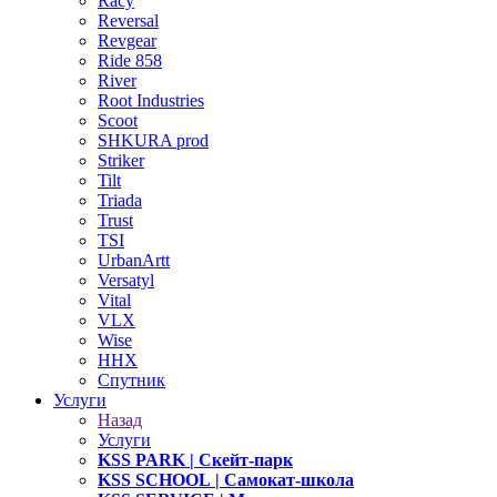
Racy
Reversal
Revgear
Ride 858
River
Root Industries
Scoot
SHKURA рrоd
Striker
Tilt
Triada
Trust
TSI
UrbanArtt
Versatyl
Vital
VLX
Wise
ННХ
Спутник
Услуги
Назад
Услуги
KSS PARK
| Скейт-парк
KSS SCHOOL
| Самокат-школа