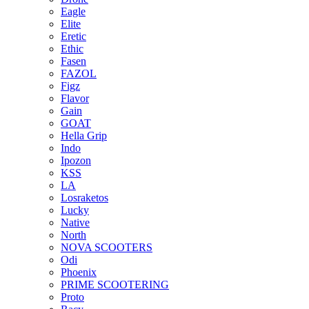
Eagle
Elite
Eretic
Ethic
Fasen
FAZOL
Figz
Flavor
Gain
GOAT
Hella Grip
Indo
Ipozon
KSS
LA
Losraketos
Lucky
Native
North
NOVA SCOOTERS
Odi
Phoenix
PRIME SCOOTERING
Proto