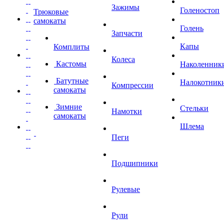
Зажимы
Голеностоп
Трюковые
самокаты
Голень
Запчасти
Капы
Комплиты
Колеса
Кастомы
Наколенник
Батутные
Налокотник
Компрессии
самокаты
Зимние
Стельки
Намотки
самокаты
Шлема
Пеги
Подшипники
Рулевые
Рули