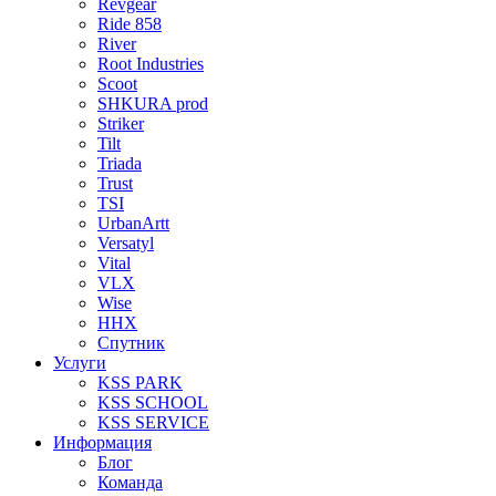
Revgear
Ride 858
River
Root Industries
Scoot
SHKURA рrоd
Striker
Tilt
Triada
Trust
TSI
UrbanArtt
Versatyl
Vital
VLX
Wise
ННХ
Спутник
Услуги
KSS PARK
KSS SCHOOL
KSS SERVICE
Информация
Блог
Команда