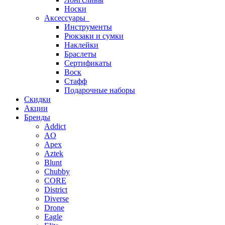
Носки
Аксессуары
Инструменты
Рюкзаки и сумки
Наклейки
Браслеты
Сертификаты
Воск
Стафф
Подарочные наборы
Скидки
Акции
Бренды
Addict
AO
Apex
Aztek
Blunt
Chubby
CORE
District
Diverse
Drone
Eagle