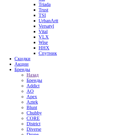
Triada
Trust
TSI
UrbanArtt
Versatyl
Vital
VLX
Wise
ННХ
Спутник
Скидки
Акции
Бренды
Назад
Бренды
Addict
AO
Apex
Aztek
Blunt
Chubby
CORE
District
Diverse
Drone