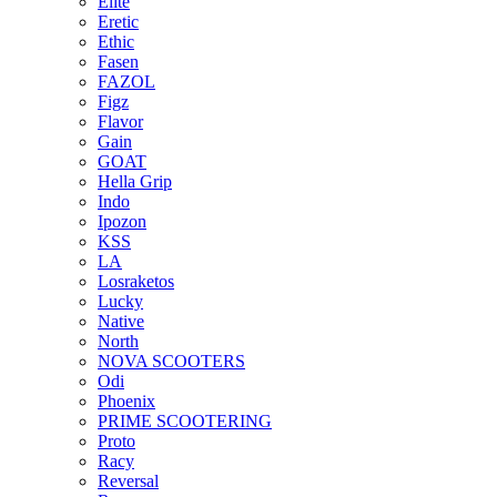
Elite
Eretic
Ethic
Fasen
FAZOL
Figz
Flavor
Gain
GOAT
Hella Grip
Indo
Ipozon
KSS
LA
Losraketos
Lucky
Native
North
NOVA SCOOTERS
Odi
Phoenix
PRIME SCOOTERING
Proto
Racy
Reversal