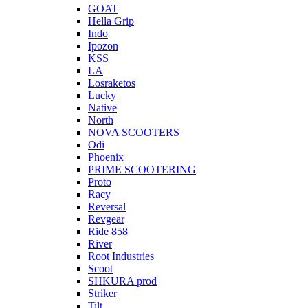
GOAT
Hella Grip
Indo
Ipozon
KSS
LA
Losraketos
Lucky
Native
North
NOVA SCOOTERS
Odi
Phoenix
PRIME SCOOTERING
Proto
Racy
Reversal
Revgear
Ride 858
River
Root Industries
Scoot
SHKURA рrоd
Striker
Tilt