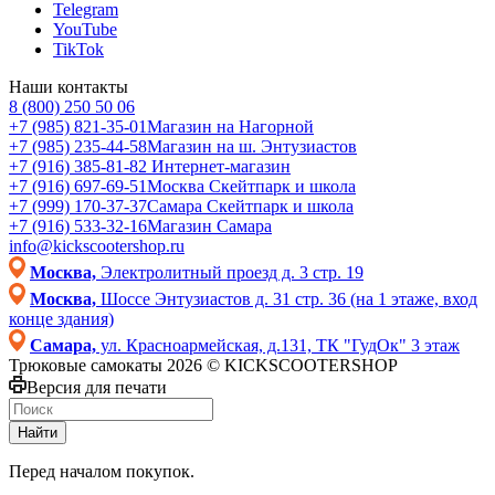
Telegram
YouTube
TikTok
Наши контакты
8 (800) 250 50 06
+7 (985) 821-35-01
Магазин на Нагорной
+7 (985) 235-44-58
Магазин на ш. Энтузиастов
+7 (916) 385-81-82
Интернет-магазин
+7 (916) 697-69-51
Москва Скейтпарк и школа
+7 (999) 170-37-37
Самара Скейтпарк и школа
+7 (916) 533-32-16
Магазин Самара
info@kickscootershop.ru
Москва,
Электролитный проезд д. 3 стр. 19
Москва,
Шоссе Энтузиастов д. 31 стр. 36 (на 1 этаже, вход
конце здания)
Самара,
ул. Красноармейская, д.131, ТК "ГудОк" 3 этаж
Трюковые самокаты 2026 © KICKSCOOTERSHOP
Версия для печати
Найти
Перед началом покупок.