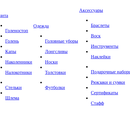
Аксессуары
щита
Браслеты
Одежда
Голеностоп
Воск
Голень
Головные уборы
Инструменты
Капы
Лонгсливы
Наклейки
Наколенники
Носки
Подарочные набор
Налокотники
Толстовки
Рюкзаки и сумки
Стельки
Футболки
Сертификаты
Шлема
Стафф