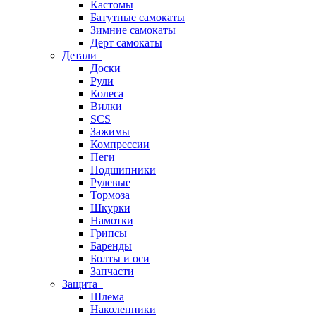
Кастомы
Батутные самокаты
Зимние самокаты
Дерт самокаты
Детали
Доски
Рули
Колеса
Вилки
SCS
Зажимы
Компрессии
Пеги
Подшипники
Рулевые
Тормоза
Шкурки
Намотки
Грипсы
Баренды
Болты и оси
Запчасти
Защита
Шлема
Наколенники