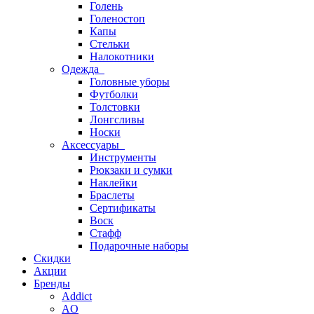
Голень
Голеностоп
Капы
Стельки
Налокотники
Одежда
Головные уборы
Футболки
Толстовки
Лонгсливы
Носки
Аксессуары
Инструменты
Рюкзаки и сумки
Наклейки
Браслеты
Сертификаты
Воск
Стафф
Подарочные наборы
Скидки
Акции
Бренды
Addict
AO