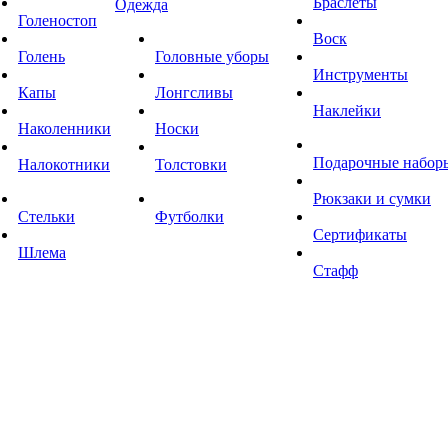
Браслеты
Одежда
Голеностоп
Воск
Голень
Головные уборы
Инструменты
Капы
Лонгсливы
Наклейки
Наколенники
Носки
Подарочные набор
Налокотники
Толстовки
Рюкзаки и сумки
Стельки
Футболки
Сертификаты
Шлема
Стафф