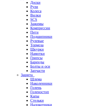
Доски
Рули
Колеса
Вилки
SCS
Зажимы
Компрессии
Пеги
Подшипники
Рулевые
Тормоза
Шкурки
Намотки
Грипсы
Баренды
Болты и оси
Запчасти
Защита
Шлема
Наколенники
Голень
Голеностоп
Капы
Стельки
Налокотники