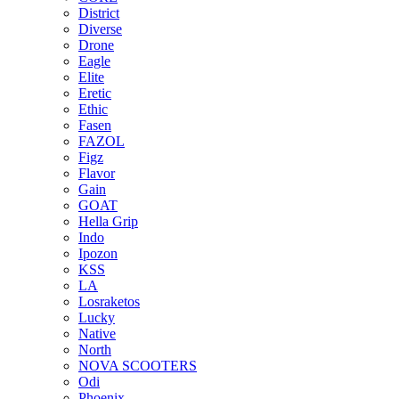
District
Diverse
Drone
Eagle
Elite
Eretic
Ethic
Fasen
FAZOL
Figz
Flavor
Gain
GOAT
Hella Grip
Indo
Ipozon
KSS
LA
Losraketos
Lucky
Native
North
NOVA SCOOTERS
Odi
Phoenix