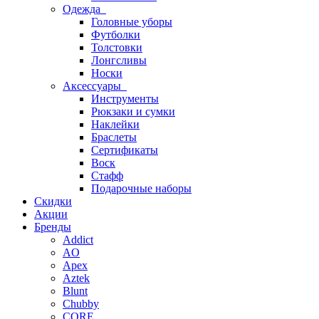
Одежда
Головные уборы
Футболки
Толстовки
Лонгсливы
Носки
Аксессуары
Инструменты
Рюкзаки и сумки
Наклейки
Браслеты
Сертификаты
Воск
Стафф
Подарочные наборы
Скидки
Акции
Бренды
Addict
AO
Apex
Aztek
Blunt
Chubby
CORE