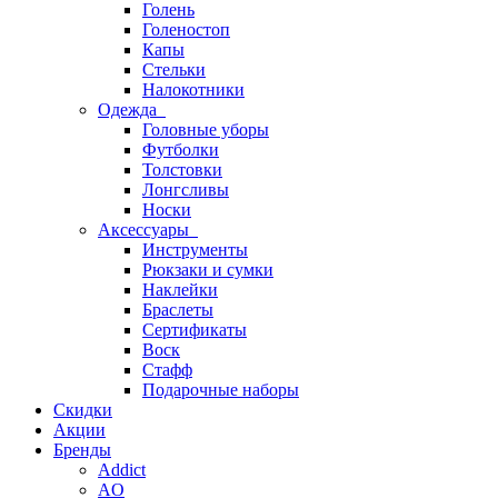
Голень
Голеностоп
Капы
Стельки
Налокотники
Одежда
Головные уборы
Футболки
Толстовки
Лонгсливы
Носки
Аксессуары
Инструменты
Рюкзаки и сумки
Наклейки
Браслеты
Сертификаты
Воск
Стафф
Подарочные наборы
Скидки
Акции
Бренды
Addict
AO