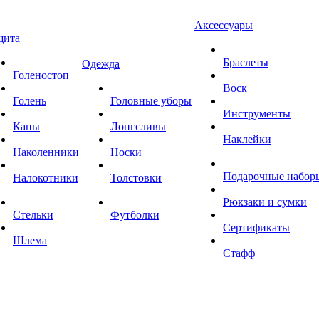
Аксессуары
щита
Браслеты
Одежда
Голеностоп
Воск
Голень
Головные уборы
Инструменты
Капы
Лонгсливы
Наклейки
Наколенники
Носки
Подарочные набор
Налокотники
Толстовки
Рюкзаки и сумки
Стельки
Футболки
Сертификаты
Шлема
Стафф