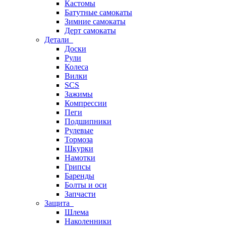
Кастомы
Батутные самокаты
Зимние самокаты
Дерт самокаты
Детали
Доски
Рули
Колеса
Вилки
SCS
Зажимы
Компрессии
Пеги
Подшипники
Рулевые
Тормоза
Шкурки
Намотки
Грипсы
Баренды
Болты и оси
Запчасти
Защита
Шлема
Наколенники