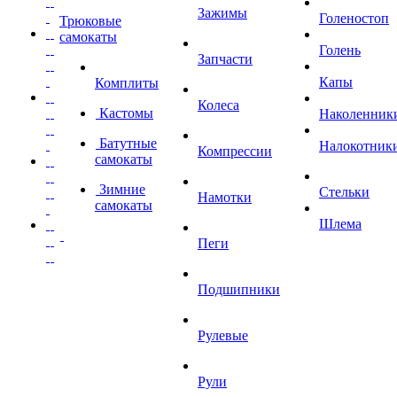
Зажимы
Голеностоп
Трюковые
самокаты
Голень
Запчасти
Капы
Комплиты
Колеса
Кастомы
Наколенник
Батутные
Налокотник
Компрессии
самокаты
Зимние
Стельки
Намотки
самокаты
Шлема
Пеги
Подшипники
Рулевые
Рули