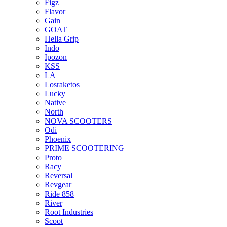
Figz
Flavor
Gain
GOAT
Hella Grip
Indo
Ipozon
KSS
LA
Losraketos
Lucky
Native
North
NOVA SCOOTERS
Odi
Phoenix
PRIME SCOOTERING
Proto
Racy
Reversal
Revgear
Ride 858
River
Root Industries
Scoot