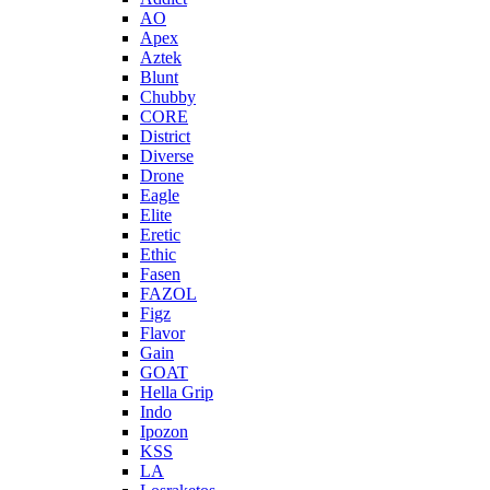
AO
Apex
Aztek
Blunt
Chubby
CORE
District
Diverse
Drone
Eagle
Elite
Eretic
Ethic
Fasen
FAZOL
Figz
Flavor
Gain
GOAT
Hella Grip
Indo
Ipozon
KSS
LA