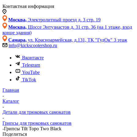
Контактная информация
Москва,
Электролитный проезд д. 3 стр. 19
Москва,
Шоссе Энтузиастов д. 31 стр. 36 (на 1 этаже, вход
конце здания)
Самара,
ул. Красноармейская, д.131, ТК "ГудОк" 3 этаж
info@kickscootershop.ru
Вконтакте
Telegram
YouTube
TikTok
Главная
-
Каталог
-
Детали для трюковых самокатов
-
Грипсы для трюковых самокатов
-
Грипсы Tilt Topo Two Black
Поделиться