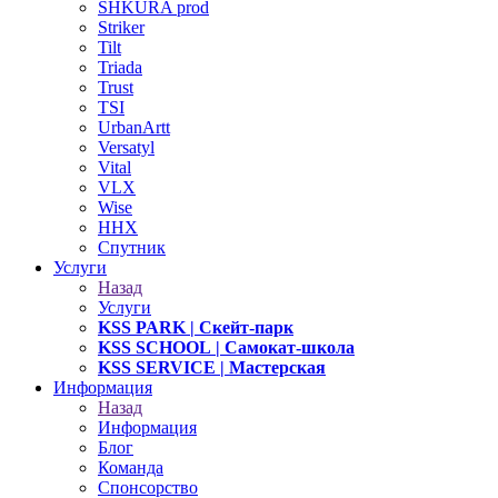
SHKURA рrоd
Striker
Tilt
Triada
Trust
TSI
UrbanArtt
Versatyl
Vital
VLX
Wise
ННХ
Спутник
Услуги
Назад
Услуги
KSS PARK
| Скейт-парк
KSS SCHOOL
| Самокат-школа
KSS SERVICE
| Мастерская
Информация
Назад
Информация
Блог
Команда
Спонсорство