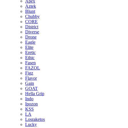
Apex
Aztek
Blunt
Chubby
CORE
District
Diverse
Drone
Eagle
Elite
Eretic
Ethic
Fasen
FAZOL
Figz
Flavor
Gain
GOAT
Hella Grip
Indo
Ipozon
KSS
LA
Losraketos
Lucky