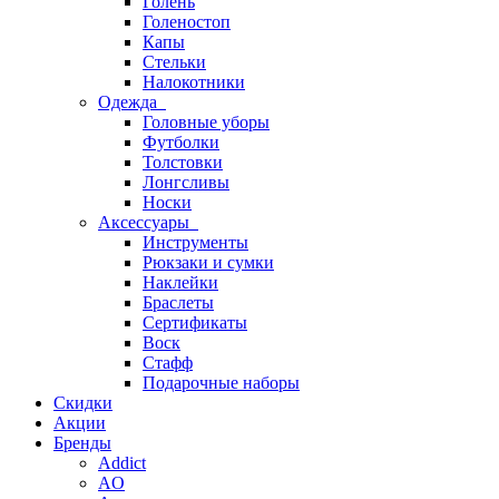
Голень
Голеностоп
Капы
Стельки
Налокотники
Одежда
Головные уборы
Футболки
Толстовки
Лонгсливы
Носки
Аксессуары
Инструменты
Рюкзаки и сумки
Наклейки
Браслеты
Сертификаты
Воск
Стафф
Подарочные наборы
Скидки
Акции
Бренды
Addict
AO