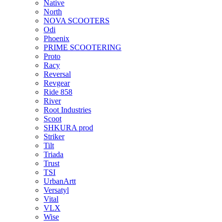
Native
North
NOVA SCOOTERS
Odi
Phoenix
PRIME SCOOTERING
Proto
Racy
Reversal
Revgear
Ride 858
River
Root Industries
Scoot
SHKURA рrоd
Striker
Tilt
Triada
Trust
TSI
UrbanArtt
Versatyl
Vital
VLX
Wise