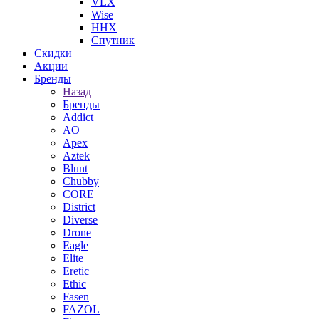
VLX
Wise
ННХ
Спутник
Скидки
Акции
Бренды
Назад
Бренды
Addict
AO
Apex
Aztek
Blunt
Chubby
CORE
District
Diverse
Drone
Eagle
Elite
Eretic
Ethic
Fasen
FAZOL