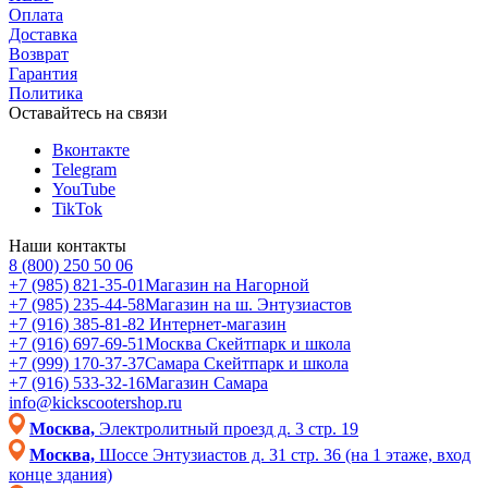
Оплата
Доставка
Возврат
Гарантия
Политика
Оставайтесь на связи
Вконтакте
Telegram
YouTube
TikTok
Наши контакты
8 (800) 250 50 06
+7 (985) 821-35-01
Магазин на Нагорной
+7 (985) 235-44-58
Магазин на ш. Энтузиастов
+7 (916) 385-81-82
Интернет-магазин
+7 (916) 697-69-51
Москва Скейтпарк и школа
+7 (999) 170-37-37
Самара Скейтпарк и школа
+7 (916) 533-32-16
Магазин Самара
info@kickscootershop.ru
Москва,
Электролитный проезд д. 3 стр. 19
Москва,
Шоссе Энтузиастов д. 31 стр. 36 (на 1 этаже, вход
конце здания)