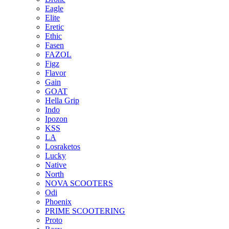
Eagle
Elite
Eretic
Ethic
Fasen
FAZOL
Figz
Flavor
Gain
GOAT
Hella Grip
Indo
Ipozon
KSS
LA
Losraketos
Lucky
Native
North
NOVA SCOOTERS
Odi
Phoenix
PRIME SCOOTERING
Proto