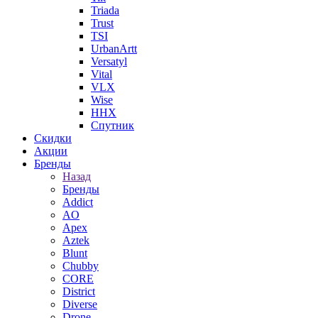
Triada
Trust
TSI
UrbanArtt
Versatyl
Vital
VLX
Wise
ННХ
Спутник
Скидки
Акции
Бренды
Назад
Бренды
Addict
AO
Apex
Aztek
Blunt
Chubby
CORE
District
Diverse
Drone