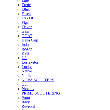
Elite
Eretic
Ethic
Fasen
FAZOL
Figz
Flavor
Gain
GOAT
Hella Grip
Indo
Ipozon
KSS
LA
Losraketos
Lucky
Native
North
NOVA SCOOTERS
Odi
Phoenix
PRIME SCOOTERING
Proto
Racy
Reversal