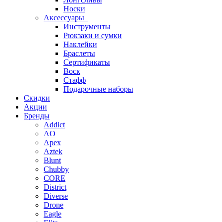
Носки
Аксессуары
Инструменты
Рюкзаки и сумки
Наклейки
Браслеты
Сертификаты
Воск
Стафф
Подарочные наборы
Скидки
Акции
Бренды
Addict
AO
Apex
Aztek
Blunt
Chubby
CORE
District
Diverse
Drone
Eagle