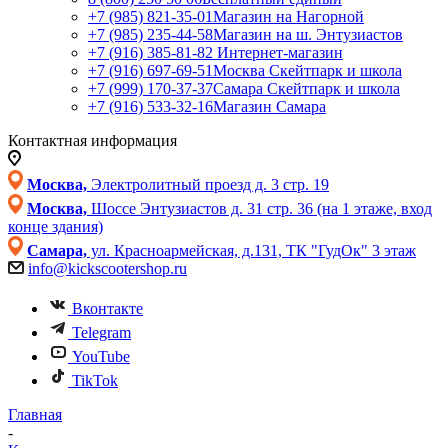
+7 (985) 821-35-01
Магазин на Нагорной
+7 (985) 235-44-58
Магазин на ш. Энтузиастов
+7 (916) 385-81-82
Интернет-магазин
+7 (916) 697-69-51
Москва Скейтпарк и школа
+7 (999) 170-37-37
Самара Скейтпарк и школа
+7 (916) 533-32-16
Магазин Самара
Контактная информация
Москва,
Электролитный проезд д. 3 стр. 19
Москва,
Шоссе Энтузиастов д. 31 стр. 36 (на 1 этаже, вход
конце здания)
Самара,
ул. Красноармейская, д.131, ТК "ГудОк" 3 этаж
info@kickscootershop.ru
Вконтакте
Telegram
YouTube
TikTok
Главная
-