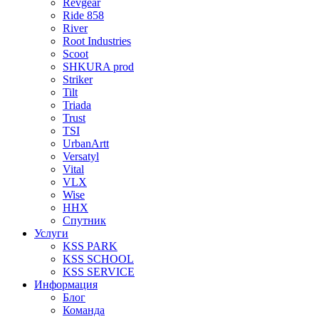
Revgear
Ride 858
River
Root Industries
Scoot
SHKURA рrоd
Striker
Tilt
Triada
Trust
TSI
UrbanArtt
Versatyl
Vital
VLX
Wise
ННХ
Спутник
Услуги
KSS PARK
KSS SCHOOL
KSS SERVICE
Информация
Блог
Команда