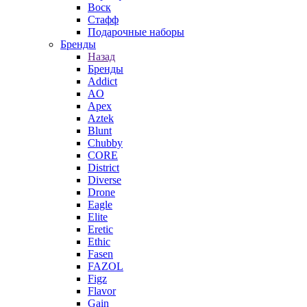
Воск
Стафф
Подарочные наборы
Бренды
Назад
Бренды
Addict
AO
Apex
Aztek
Blunt
Chubby
CORE
District
Diverse
Drone
Eagle
Elite
Eretic
Ethic
Fasen
FAZOL
Figz
Flavor
Gain