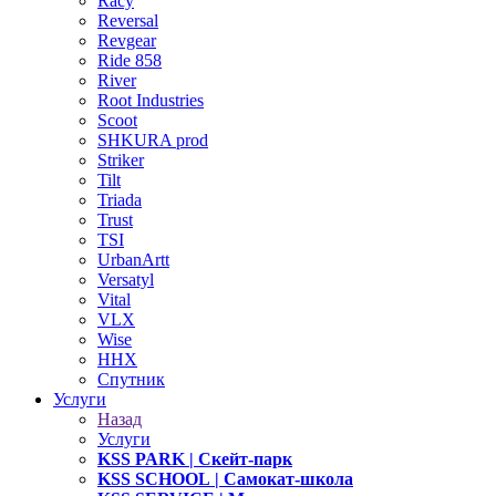
Racy
Reversal
Revgear
Ride 858
River
Root Industries
Scoot
SHKURA рrоd
Striker
Tilt
Triada
Trust
TSI
UrbanArtt
Versatyl
Vital
VLX
Wise
ННХ
Спутник
Услуги
Назад
Услуги
KSS PARK
| Скейт-парк
KSS SCHOOL
| Самокат-школа