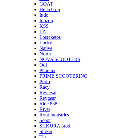
GOAT
Hella Grip
Indo
Ipozon
KSS
LA
Losraketos
Lucky
Native
North
NOVA SCOOTERS
Odi
Phoenix
PRIME SCOOTERING
Proto
Racy
Reversal
Revgear
Ride 858
River
Root Industries
Scoot
SHKURA рrоd
Striker
Tilt