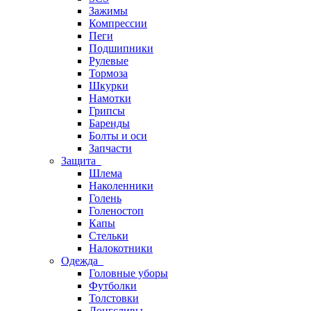
Зажимы
Компрессии
Пеги
Подшипники
Рулевые
Тормоза
Шкурки
Намотки
Грипсы
Баренды
Болты и оси
Запчасти
Защита
Шлема
Наколенники
Голень
Голеностоп
Капы
Стельки
Налокотники
Одежда
Головные уборы
Футболки
Толстовки
Лонгсливы