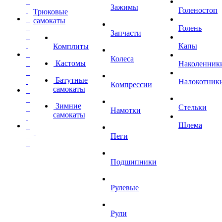
Зажимы
Голеностоп
Трюковые
самокаты
Голень
Запчасти
Капы
Комплиты
Колеса
Кастомы
Наколенник
Батутные
Налокотник
Компрессии
самокаты
Зимние
Стельки
Намотки
самокаты
Шлема
Пеги
Подшипники
Рулевые
Рули