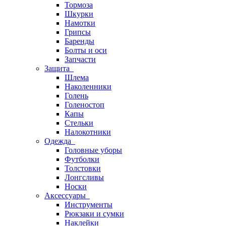
Тормоза
Шкурки
Намотки
Грипсы
Баренды
Болты и оси
Запчасти
Защита
Шлема
Наколенники
Голень
Голеностоп
Капы
Стельки
Налокотники
Одежда
Головные уборы
Футболки
Толстовки
Лонгсливы
Носки
Аксессуары
Инструменты
Рюкзаки и сумки
Наклейки