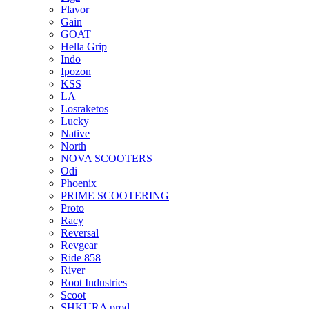
Flavor
Gain
GOAT
Hella Grip
Indo
Ipozon
KSS
LA
Losraketos
Lucky
Native
North
NOVA SCOOTERS
Odi
Phoenix
PRIME SCOOTERING
Proto
Racy
Reversal
Revgear
Ride 858
River
Root Industries
Scoot
SHKURA рrоd