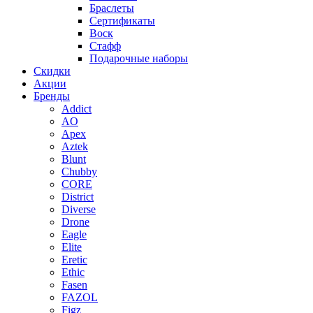
Браслеты
Сертификаты
Воск
Стафф
Подарочные наборы
Скидки
Акции
Бренды
Addict
AO
Apex
Aztek
Blunt
Chubby
CORE
District
Diverse
Drone
Eagle
Elite
Eretic
Ethic
Fasen
FAZOL
Figz