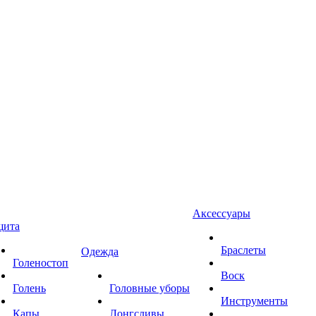
Аксессуары
щита
Браслеты
Одежда
Голеностоп
Воск
Голень
Головные уборы
Инструменты
Капы
Лонгсливы