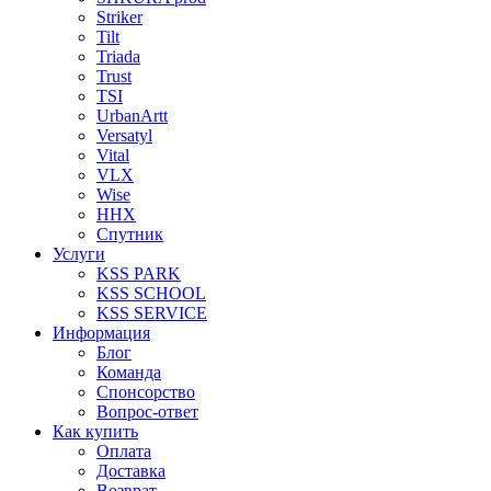
Striker
Tilt
Triada
Trust
TSI
UrbanArtt
Versatyl
Vital
VLX
Wise
ННХ
Спутник
Услуги
KSS PARK
KSS SCHOOL
KSS SERVICE
Информация
Блог
Команда
Спонсорство
Вопрос-ответ
Как купить
Оплата
Доставка
Возврат