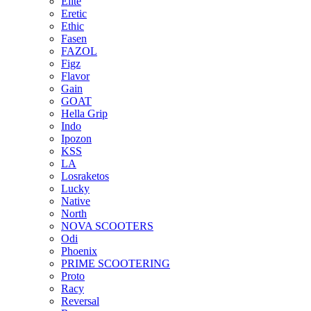
Elite
Eretic
Ethic
Fasen
FAZOL
Figz
Flavor
Gain
GOAT
Hella Grip
Indo
Ipozon
KSS
LA
Losraketos
Lucky
Native
North
NOVA SCOOTERS
Odi
Phoenix
PRIME SCOOTERING
Proto
Racy
Reversal