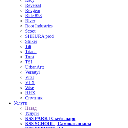
Racy
Reversal
Revgear
Ride 858
River
Root Industries
Scoot
SHKURA рrоd
Striker
Tilt
Triada
Trust
TSI
UrbanArtt
Versatyl
Vital
VLX
Wise
ННХ
Спутник
Услуги
Назад
Услуги
KSS PARK
| Скейт-парк
KSS SCHOOL
| Самокат-школа