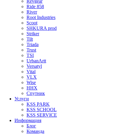
Revgear
Ride 858
River
Root Industries
Scoot
SHKURA рrоd
Striker
Tilt
Triada
Trust
TSI
UrbanArtt
Versatyl
Vital
VLX
Wise
ННХ
Спутник
Услуги
KSS PARK
KSS SCHOOL
KSS SERVICE
Информация
Блог
Команда