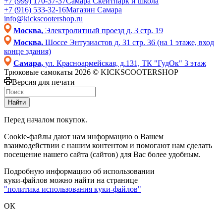
+7 (999) 170-37-37
Самара Скейтпарк и школа
+7 (916) 533-32-16
Магазин Самара
info@kickscootershop.ru
Москва,
Электролитный проезд д. 3 стр. 19
Москва,
Шоссе Энтузиастов д. 31 стр. 36 (на 1 этаже, вход
конце здания)
Самара,
ул. Красноармейская, д.131, ТК "ГудОк" 3 этаж
Трюковые самокаты 2026 © KICKSCOOTERSHOP
Версия для печати
Найти
Перед началом покупок.
Cookie-файлы дают нам информацию о Вашем
взаимодействии с нашим контентом и помогают нам сделать
посещение нашего сайта (сайтов) для Вас более удобным.
Подробную информацию об использовании
куки-файлов можно найти на странице
"политика использования куки-файлов"
ОК