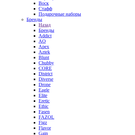
Воск
Стафф
Подарочные наборы
Бренды
Назад
Бренды
Addict
AO
Apex
Aztek
Blunt
Chubby
CORE
District
Diverse
Drone
Eagle
Elite
Eretic
Ethic
Fasen
FAZOL
Figz
Flavor
Gain