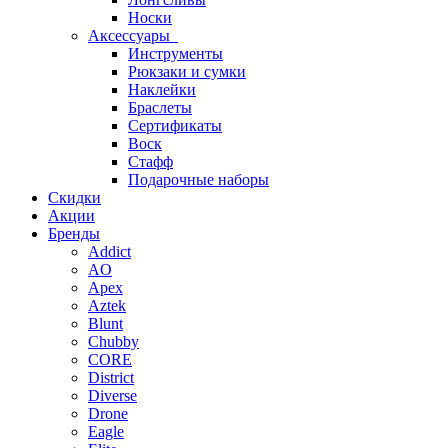
Носки
Аксессуары
Инструменты
Рюкзаки и сумки
Наклейки
Браслеты
Сертификаты
Воск
Стафф
Подарочные наборы
Скидки
Акции
Бренды
Addict
AO
Apex
Aztek
Blunt
Chubby
CORE
District
Diverse
Drone
Eagle