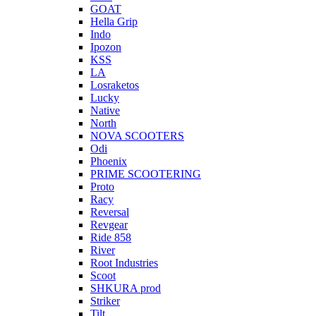
GOAT
Hella Grip
Indo
Ipozon
KSS
LA
Losraketos
Lucky
Native
North
NOVA SCOOTERS
Odi
Phoenix
PRIME SCOOTERING
Proto
Racy
Reversal
Revgear
Ride 858
River
Root Industries
Scoot
SHKURA рrоd
Striker
Tilt