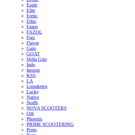
Eagle
Elite
Eretic
Ethic
Fasen
FAZOL
Figz
Flavor
Gain
GOAT
Hella Grip
Indo
Ipozon
KSS
LA
Losraketos
Lucky
Native
North
NOVA SCOOTERS
Odi
Phoenix
PRIME SCOOTERING
Proto