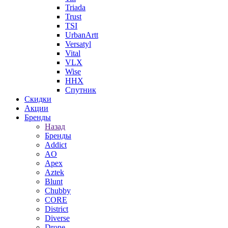
Triada
Trust
TSI
UrbanArtt
Versatyl
Vital
VLX
Wise
ННХ
Спутник
Скидки
Акции
Бренды
Назад
Бренды
Addict
AO
Apex
Aztek
Blunt
Chubby
CORE
District
Diverse
Drone