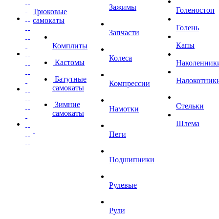
Зажимы
Голеностоп
Трюковые
самокаты
Голень
Запчасти
Капы
Комплиты
Колеса
Кастомы
Наколенник
Батутные
Налокотник
Компрессии
самокаты
Зимние
Стельки
Намотки
самокаты
Шлема
Пеги
Подшипники
Рулевые
Рули