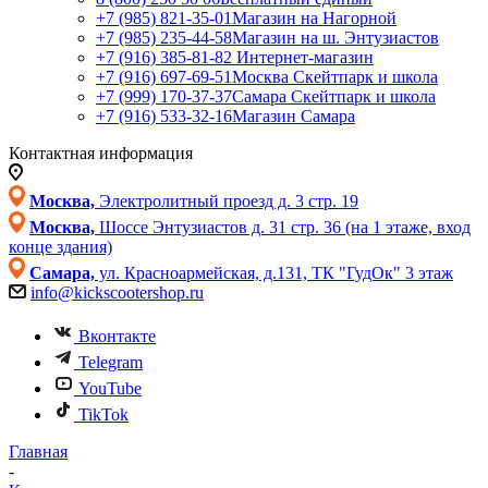
+7 (985) 821-35-01
Магазин на Нагорной
+7 (985) 235-44-58
Магазин на ш. Энтузиастов
+7 (916) 385-81-82
Интернет-магазин
+7 (916) 697-69-51
Москва Скейтпарк и школа
+7 (999) 170-37-37
Самара Скейтпарк и школа
+7 (916) 533-32-16
Магазин Самара
Контактная информация
Москва,
Электролитный проезд д. 3 стр. 19
Москва,
Шоссе Энтузиастов д. 31 стр. 36 (на 1 этаже, вход
конце здания)
Самара,
ул. Красноармейская, д.131, ТК "ГудОк" 3 этаж
info@kickscootershop.ru
Вконтакте
Telegram
YouTube
TikTok
Главная
-