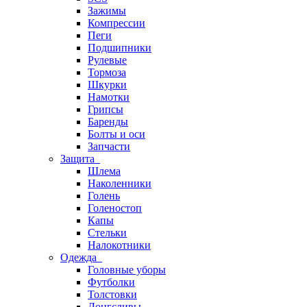
Зажимы
Компрессии
Пеги
Подшипники
Рулевые
Тормоза
Шкурки
Намотки
Грипсы
Баренды
Болты и оси
Запчасти
Защита
Шлема
Наколенники
Голень
Голеностоп
Капы
Стельки
Налокотники
Одежда
Головные уборы
Футболки
Толстовки
Лонгсливы