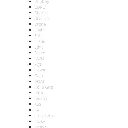
Chubby
CORE
District
Diverse
Drone
Eagle
Elite
Eretic
Ethic
Fasen
FAZOL
Figz
Flavor
Gain
GOAT
Hella Grip
Indo
Ipozon
KSS
LA
Losraketos
Lucky
Native