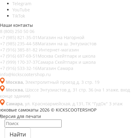
Telegram
YouTube
TikTok
Наши контакты
8 (800) 250 50 06
+7 (985) 821-35-01
Магазин на Нагорной
+7 (985) 235-44-58
Магазин на ш. Энтузиастов
+7 (916) 385-81-82
Интернет-магазин
+7 (916) 697-69-51
Москва Скейтпарк и школа
+7 (999) 170-37-37
Самара Скейтпарк и школа
+7 (916) 533-32-16
Магазин Самара
info@kickscootershop.ru
Москва,
Электролитный проезд д. 3 стр. 19
Москва,
Шоссе Энтузиастов д. 31 стр. 36 (на 1 этаже, вход
конце здания)
Самара,
ул. Красноармейская, д.131, ТК "ГудОк" 3 этаж
рюковые самокаты 2026 © KICKSCOOTERSHOP
Версия для печати
Найти