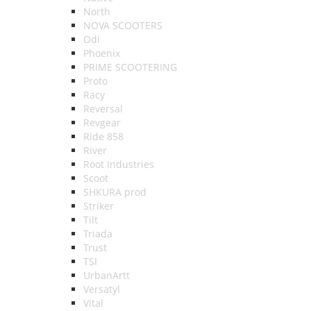
North
NOVA SCOOTERS
Odi
Phoenix
PRIME SCOOTERING
Proto
Racy
Reversal
Revgear
Ride 858
River
Root Industries
Scoot
SHKURA рrоd
Striker
Tilt
Triada
Trust
TSI
UrbanArtt
Versatyl
Vital