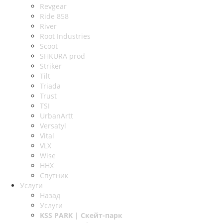
Revgear
Ride 858
River
Root Industries
Scoot
SHKURA рrоd
Striker
Tilt
Triada
Trust
TSI
UrbanArtt
Versatyl
Vital
VLX
Wise
ННХ
Спутник
Услуги
Назад
Услуги
KSS PARK
| Скейт-парк