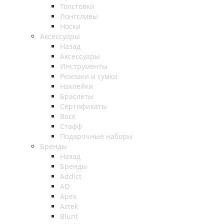
Толстовки
Лонгсливы
Носки
Аксессуары
Назад
Аксессуары
Инструменты
Рюкзаки и сумки
Наклейки
Браслеты
Сертификаты
Воск
Стафф
Подарочные наборы
Бренды
Назад
Бренды
Addict
AO
Apex
Aztek
Blunt