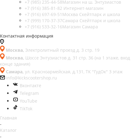
+7 (985) 235-44-58
Магазин на ш. Энтузиастов
+7 (916) 385-81-82
Интернет-магазин
+7 (916) 697-69-51
Москва Скейтпарк и школа
+7 (999) 170-37-37
Самара Скейтпарк и школа
+7 (916) 533-32-16
Магазин Самара
Контактная информация
Москва,
Электролитный проезд д. 3 стр. 19
Москва,
Шоссе Энтузиастов д. 31 стр. 36 (на 1 этаже, вход
конце здания)
Самара,
ул. Красноармейская, д.131, ТК "ГудОк" 3 этаж
info@kickscootershop.ru
Вконтакте
Telegram
YouTube
TikTok
Главная
-
Каталог
-