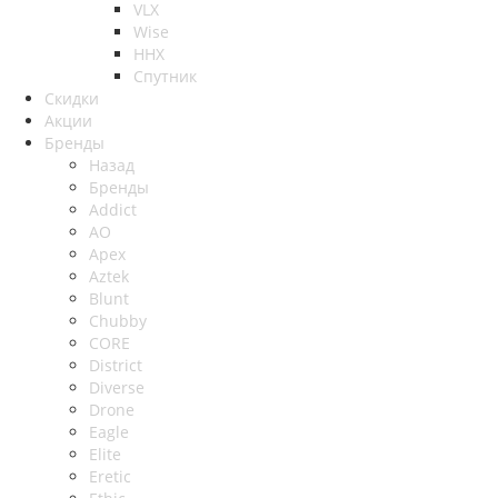
VLX
Wise
ННХ
Спутник
Скидки
Акции
Бренды
Назад
Бренды
Addict
AO
Apex
Aztek
Blunt
Chubby
CORE
District
Diverse
Drone
Eagle
Elite
Eretic