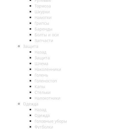
Рулевые
Тормоза
Шкурки
Намотки
Грипсы
Баренды
Болты и оси
Запчасти
Защита
Назад
Защита
Шлема
Наколенники
Голень
Голеностоп
Капы
Стельки
Налокотники
Одежда
Назад
Одежда
Головные уборы
Футболки