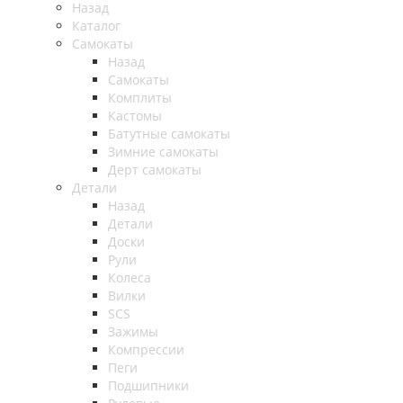
Назад
Каталог
Самокаты
Назад
Самокаты
Комплиты
Кастомы
Батутные самокаты
Зимние самокаты
Дерт самокаты
Детали
Назад
Детали
Доски
Рули
Колеса
Вилки
SCS
Зажимы
Компрессии
Пеги
Подшипники