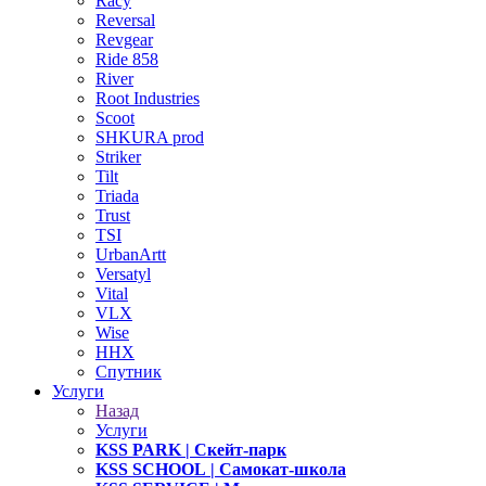
Racy
Reversal
Revgear
Ride 858
River
Root Industries
Scoot
SHKURA рrоd
Striker
Tilt
Triada
Trust
TSI
UrbanArtt
Versatyl
Vital
VLX
Wise
ННХ
Спутник
Услуги
Назад
Услуги
KSS PARK
| Скейт-парк
KSS SCHOOL
| Самокат-школа