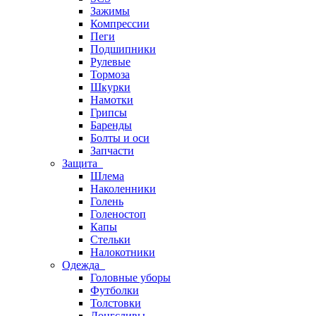
Зажимы
Компрессии
Пеги
Подшипники
Рулевые
Тормоза
Шкурки
Намотки
Грипсы
Баренды
Болты и оси
Запчасти
Защита
Шлема
Наколенники
Голень
Голеностоп
Капы
Стельки
Налокотники
Одежда
Головные уборы
Футболки
Толстовки
Лонгсливы