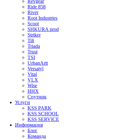
Revgear
Ride 858
River
Root Industries
Scoot
SHKURA рrоd
Striker
Tilt
Triada
Trust
TSI
UrbanArtt
Versatyl
Vital
VLX
Wise
ННХ
Спутник
Услуги
KSS PARK
KSS SCHOOL
KSS SERVICE
Информация
Блог
Команда