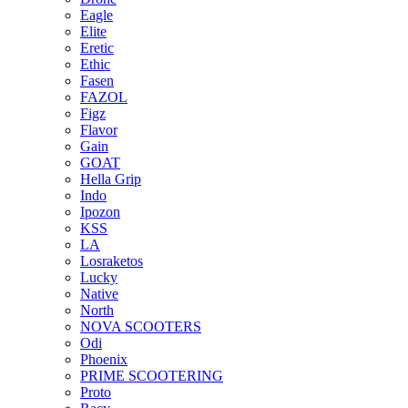
Eagle
Elite
Eretic
Ethic
Fasen
FAZOL
Figz
Flavor
Gain
GOAT
Hella Grip
Indo
Ipozon
KSS
LA
Losraketos
Lucky
Native
North
NOVA SCOOTERS
Odi
Phoenix
PRIME SCOOTERING
Proto