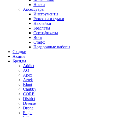
Носки
Аксессуары
Инструменты
Рюкзаки и сумки
Наклейки
Браслеты
Сертификаты
Воск
Стафф
Подарочные наборы
Скидки
Акции
Бренды
Addict
AO
Apex
Aztek
Blunt
Chubby
CORE
District
Diverse
Drone
Eagle