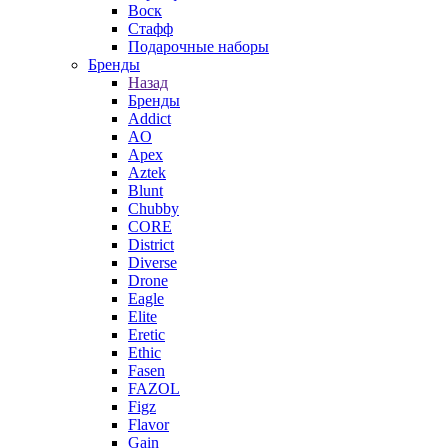
Воск
Стафф
Подарочные наборы
Бренды
Назад
Бренды
Addict
AO
Apex
Aztek
Blunt
Chubby
CORE
District
Diverse
Drone
Eagle
Elite
Eretic
Ethic
Fasen
FAZOL
Figz
Flavor
Gain