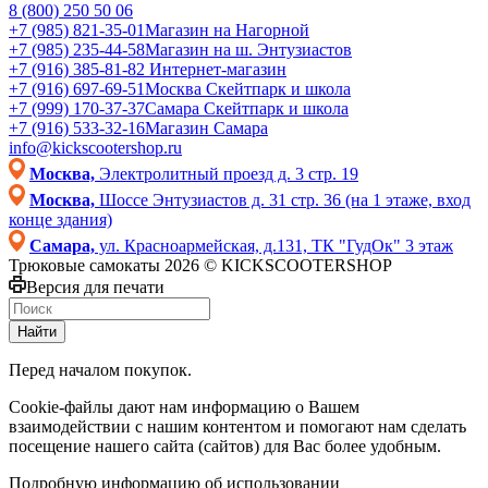
8 (800) 250 50 06
+7 (985) 821-35-01
Магазин на Нагорной
+7 (985) 235-44-58
Магазин на ш. Энтузиастов
+7 (916) 385-81-82
Интернет-магазин
+7 (916) 697-69-51
Москва Скейтпарк и школа
+7 (999) 170-37-37
Самара Скейтпарк и школа
+7 (916) 533-32-16
Магазин Самара
info@kickscootershop.ru
Москва,
Электролитный проезд д. 3 стр. 19
Москва,
Шоссе Энтузиастов д. 31 стр. 36 (на 1 этаже, вход
конце здания)
Самара,
ул. Красноармейская, д.131, ТК "ГудОк" 3 этаж
Трюковые самокаты 2026 © KICKSCOOTERSHOP
Версия для печати
Найти
Перед началом покупок.
Cookie-файлы дают нам информацию о Вашем
взаимодействии с нашим контентом и помогают нам сделать
посещение нашего сайта (сайтов) для Вас более удобным.
Подробную информацию об использовании