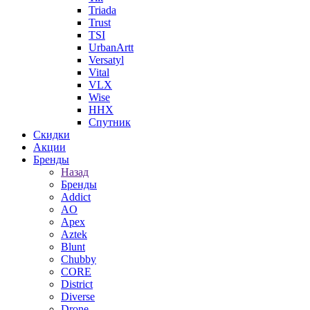
Triada
Trust
TSI
UrbanArtt
Versatyl
Vital
VLX
Wise
ННХ
Спутник
Скидки
Акции
Бренды
Назад
Бренды
Addict
AO
Apex
Aztek
Blunt
Chubby
CORE
District
Diverse
Drone