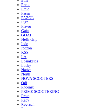
Elite
Eretic
Ethic
Fasen
FAZOL
Figz
Flavor
Gain
GOAT
Hella Grip
Indo
Ipozon
KSS
LA
Losraketos
Lucky
Native
North
NOVA SCOOTERS
Odi
Phoenix
PRIME SCOOTERING
Proto
Racy
Reversal