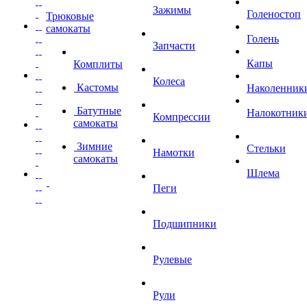
Зажимы
Голеностоп
Трюковые
самокаты
Голень
Запчасти
Капы
Комплиты
Колеса
Кастомы
Наколенник
Батутные
Налокотник
Компрессии
самокаты
Зимние
Стельки
Намотки
самокаты
Шлема
Пеги
Подшипники
Рулевые
Рули