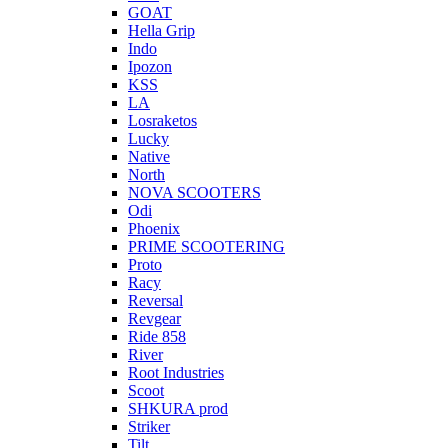
GOAT
Hella Grip
Indo
Ipozon
KSS
LA
Losraketos
Lucky
Native
North
NOVA SCOOTERS
Odi
Phoenix
PRIME SCOOTERING
Proto
Racy
Reversal
Revgear
Ride 858
River
Root Industries
Scoot
SHKURA рrоd
Striker
Tilt