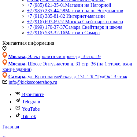
+7 (985) 821-35-01
Магазин на Нагорной
+7 (985) 235-44-58
Магазин на ш. Энтузиастов
+7 (916) 385-81-82
Интернет-магазин
+7 (916) 697-69-51
Москва Скейтпарк и школа
+7 (999) 170-37-37
Самара Скейтпарк и школа
+7 (916) 533-32-16
Магазин Самара
Контактная информация
Москва,
Электролитный проезд д. 3 стр. 19
Москва,
Шоссе Энтузиастов д. 31 стр. 36 (на 1 этаже, вход
конце здания)
Самара,
ул. Красноармейская, д.131, ТК "ГудОк" 3 этаж
info@kickscootershop.ru
Вконтакте
Telegram
YouTube
TikTok
Главная
-