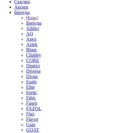
Скидки
Акции
Бренды
Назад
Бренды
Addict
AO
Apex
Aztek
Blunt
Chubby
CORE
District
Diverse
Drone
Eagle
Elite
Eretic
Ethic
Fasen
FAZOL
Figz
Flavor
Gain
GOAT