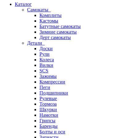
Каталог
Самокаты
Комплиты
Кастомы
Батутные самокаты
Зимние самокаты
Дерт самокаты
Детали
Доски
Рули
Колеса
Вилки
SCS
Зажимы
Компрессии
Пеги
Подшипники
Рулевые
Тормоза
Шкурки
Намотки
Грипсы
Баренды
Болты и оси
Запчасти