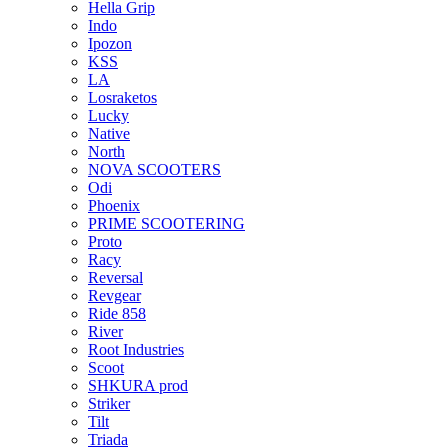
Hella Grip
Indo
Ipozon
KSS
LA
Losraketos
Lucky
Native
North
NOVA SCOOTERS
Odi
Phoenix
PRIME SCOOTERING
Proto
Racy
Reversal
Revgear
Ride 858
River
Root Industries
Scoot
SHKURA рrоd
Striker
Tilt
Triada