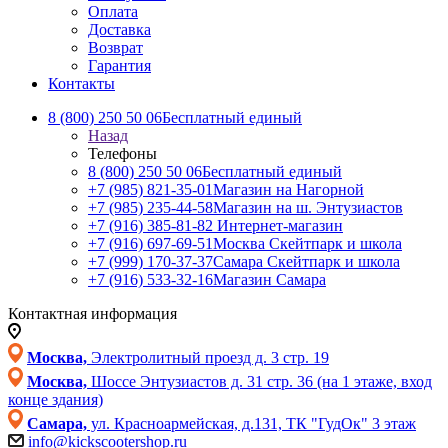
Оплата
Доставка
Возврат
Гарантия
Контакты
8 (800) 250 50 06
Бесплатный единый
Назад
Телефоны
8 (800) 250 50 06
Бесплатный единый
+7 (985) 821-35-01
Магазин на Нагорной
+7 (985) 235-44-58
Магазин на ш. Энтузиастов
+7 (916) 385-81-82
Интернет-магазин
+7 (916) 697-69-51
Москва Скейтпарк и школа
+7 (999) 170-37-37
Самара Скейтпарк и школа
+7 (916) 533-32-16
Магазин Самара
Контактная информация
Москва,
Электролитный проезд д. 3 стр. 19
Москва,
Шоссе Энтузиастов д. 31 стр. 36 (на 1 этаже, вход
конце здания)
Самара,
ул. Красноармейская, д.131, ТК "ГудОк" 3 этаж
info@kickscootershop.ru