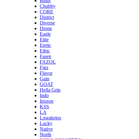
Blunt
Chubby
CORE
District
Diverse
Drone
Eagle
Elite
Eretic
Ethic
Fasen
FAZOL
Figz
Flavor
Gain
GOAT
Hella Grip
Indo
Ipozon
KSS
LA
Losraketos
Lucky
Native
North