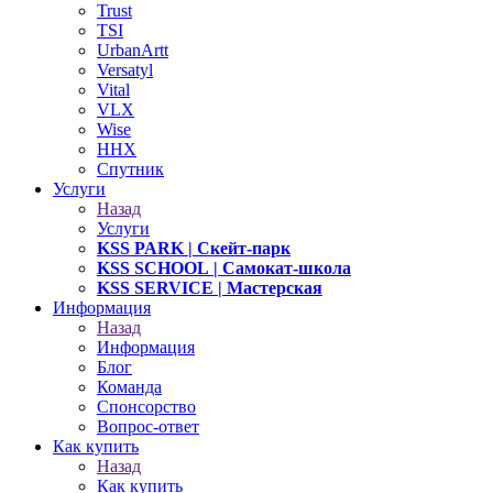
Trust
TSI
UrbanArtt
Versatyl
Vital
VLX
Wise
ННХ
Спутник
Услуги
Назад
Услуги
KSS PARK
| Скейт-парк
KSS SCHOOL
| Самокат-школа
KSS SERVICE
| Мастерская
Информация
Назад
Информация
Блог
Команда
Спонсорство
Вопрос-ответ
Как купить
Назад
Как купить