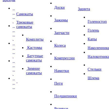
Доски
Защита
Самокаты
Зажимы
Голеностоп
Трюковые
самокаты
Голень
Запчасти
Капы
Комплиты
Колеса
Кастомы
Наколенник
Батутные
Налокотник
Компрессии
самокаты
Зимние
Стельки
Намотки
самокаты
Шлема
Пеги
Подшипники
Рулевые