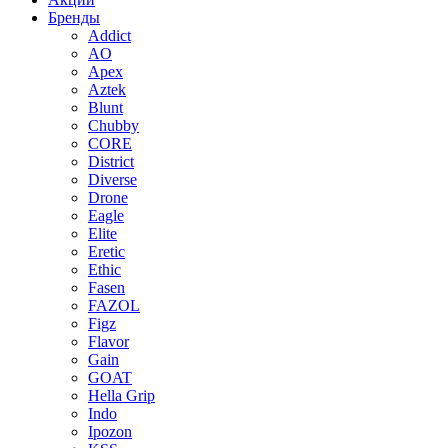
Бренды
Addict
AO
Apex
Aztek
Blunt
Chubby
CORE
District
Diverse
Drone
Eagle
Elite
Eretic
Ethic
Fasen
FAZOL
Figz
Flavor
Gain
GOAT
Hella Grip
Indo
Ipozon