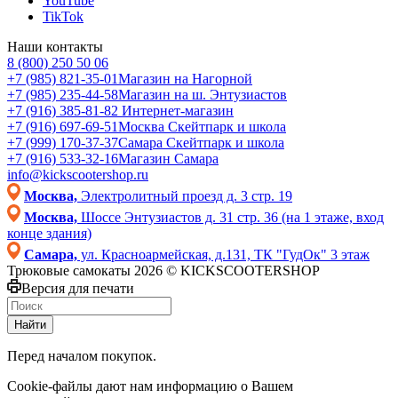
YouTube
TikTok
Наши контакты
8 (800) 250 50 06
+7 (985) 821-35-01
Магазин на Нагорной
+7 (985) 235-44-58
Магазин на ш. Энтузиастов
+7 (916) 385-81-82
Интернет-магазин
+7 (916) 697-69-51
Москва Скейтпарк и школа
+7 (999) 170-37-37
Самара Скейтпарк и школа
+7 (916) 533-32-16
Магазин Самара
info@kickscootershop.ru
Москва,
Электролитный проезд д. 3 стр. 19
Москва,
Шоссе Энтузиастов д. 31 стр. 36 (на 1 этаже, вход
конце здания)
Самара,
ул. Красноармейская, д.131, ТК "ГудОк" 3 этаж
Трюковые самокаты 2026 © KICKSCOOTERSHOP
Версия для печати
Найти
Перед началом покупок.
Cookie-файлы дают нам информацию о Вашем