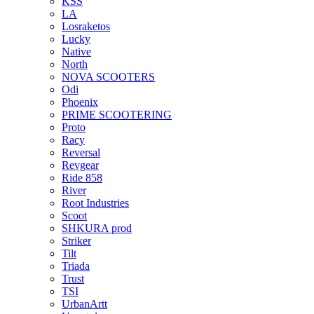
KSS
LA
Losraketos
Lucky
Native
North
NOVA SCOOTERS
Odi
Phoenix
PRIME SCOOTERING
Proto
Racy
Reversal
Revgear
Ride 858
River
Root Industries
Scoot
SHKURA рrоd
Striker
Tilt
Triada
Trust
TSI
UrbanArtt