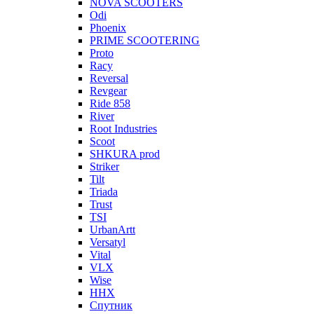
NOVA SCOOTERS
Odi
Phoenix
PRIME SCOOTERING
Proto
Racy
Reversal
Revgear
Ride 858
River
Root Industries
Scoot
SHKURA рrоd
Striker
Tilt
Triada
Trust
TSI
UrbanArtt
Versatyl
Vital
VLX
Wise
ННХ
Спутник