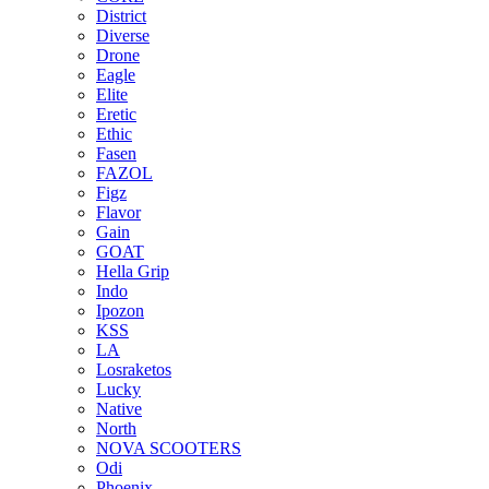
District
Diverse
Drone
Eagle
Elite
Eretic
Ethic
Fasen
FAZOL
Figz
Flavor
Gain
GOAT
Hella Grip
Indo
Ipozon
KSS
LA
Losraketos
Lucky
Native
North
NOVA SCOOTERS
Odi
Phoenix