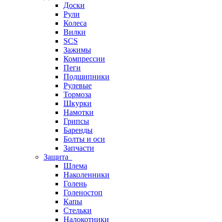
Доски
Рули
Колеса
Вилки
SCS
Зажимы
Компрессии
Пеги
Подшипники
Рулевые
Тормоза
Шкурки
Намотки
Грипсы
Баренды
Болты и оси
Запчасти
Защита
Шлема
Наколенники
Голень
Голеностоп
Капы
Стельки
Налокотники