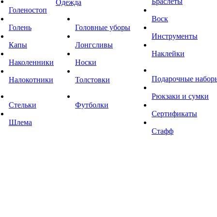
Браслеты
Одежда
Голеностоп
Воск
Голень
Головные уборы
Инструменты
Капы
Лонгсливы
Наклейки
Наколенники
Носки
Подарочные набор
Налокотники
Толстовки
Рюкзаки и сумки
Стельки
Футболки
Сертификаты
Шлема
Стафф