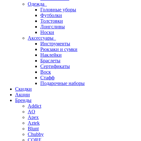
Одежда
Головные уборы
Футболки
Толстовки
Лонгсливы
Носки
Аксессуары
Инструменты
Рюкзаки и сумки
Наклейки
Браслеты
Сертификаты
Воск
Стафф
Подарочные наборы
Скидки
Акции
Бренды
Addict
AO
Apex
Aztek
Blunt
Chubby
CORE