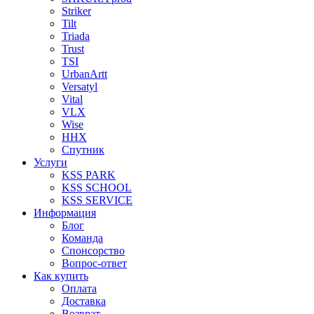
Striker
Tilt
Triada
Trust
TSI
UrbanArtt
Versatyl
Vital
VLX
Wise
ННХ
Спутник
Услуги
KSS PARK
KSS SCHOOL
KSS SERVICE
Информация
Блог
Команда
Спонсорство
Вопрос-ответ
Как купить
Оплата
Доставка
Возврат