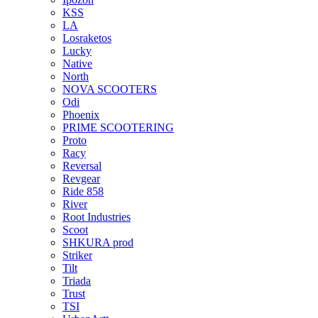
KSS
LA
Losraketos
Lucky
Native
North
NOVA SCOOTERS
Odi
Phoenix
PRIME SCOOTERING
Proto
Racy
Reversal
Revgear
Ride 858
River
Root Industries
Scoot
SHKURA рrоd
Striker
Tilt
Triada
Trust
TSI