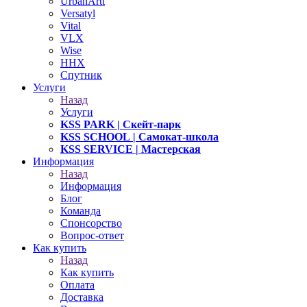
UrbanArtt
Versatyl
Vital
VLX
Wise
ННХ
Спутник
Услуги
Назад
Услуги
KSS PARK
| Скейт-парк
KSS SCHOOL
| Самокат-школа
KSS SERVICE
| Мастерская
Информация
Назад
Информация
Блог
Команда
Спонсорство
Вопрос-ответ
Как купить
Назад
Как купить
Оплата
Доставка