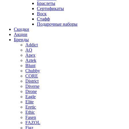
Браслеты
Сертификаты
Воск
Стафф
Подарочные наборы
Скидки
Акции
Бренды
Addict
AO
Apex
Aztek
Blunt
Chubby
CORE
District
Diverse
Drone
Eagle
Elite
Eretic
Ethic
Fasen
FAZOL
Figz