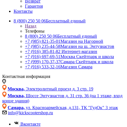
Возврат
Гарантия
Контакты
8 (800) 250 50 06
Бесплатный единый
Назад
Телефоны
8 (800) 250 50 06
Бесплатный единый
+7 (985) 821-35-01
Магазин на Нагорной
+7 (985) 235-44-58
Магазин на ш. Энтузиастов
+7 (916) 385-81-82
Интернет-магазин
+7 (916) 697-69-51
Москва Скейтпарк и школа
+7 (999) 170-37-37
Самара Скейтпарк и школа
+7 (916) 533-32-16
Магазин Самара
Контактная информация
Москва,
Электролитный проезд д. 3 стр. 19
Москва,
Шоссе Энтузиастов д. 31 стр. 36 (на 1 этаже, вход
конце здания)
Самара,
ул. Красноармейская, д.131, ТК "ГудОк" 3 этаж
info@kickscootershop.ru
Вконтакте