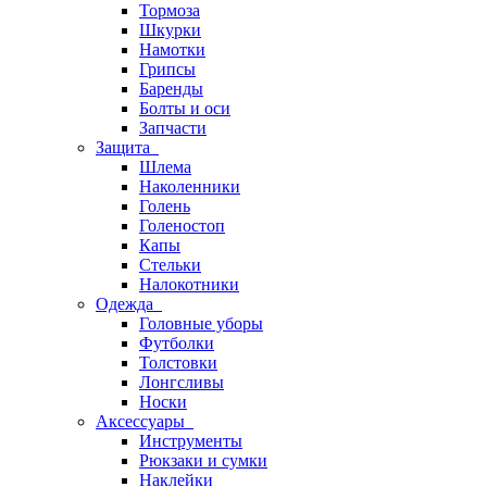
Тормоза
Шкурки
Намотки
Грипсы
Баренды
Болты и оси
Запчасти
Защита
Шлема
Наколенники
Голень
Голеностоп
Капы
Стельки
Налокотники
Одежда
Головные уборы
Футболки
Толстовки
Лонгсливы
Носки
Аксессуары
Инструменты
Рюкзаки и сумки
Наклейки