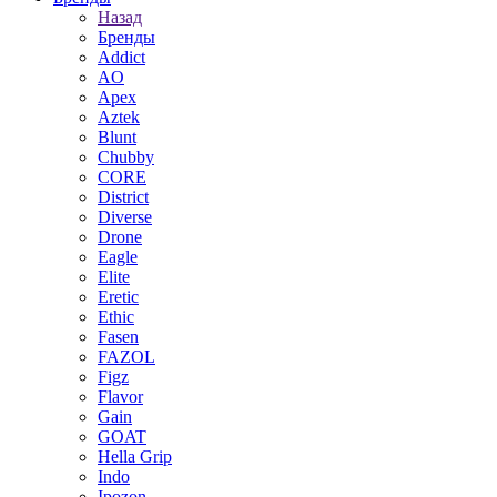
Назад
Бренды
Addict
AO
Apex
Aztek
Blunt
Chubby
CORE
District
Diverse
Drone
Eagle
Elite
Eretic
Ethic
Fasen
FAZOL
Figz
Flavor
Gain
GOAT
Hella Grip
Indo
Ipozon