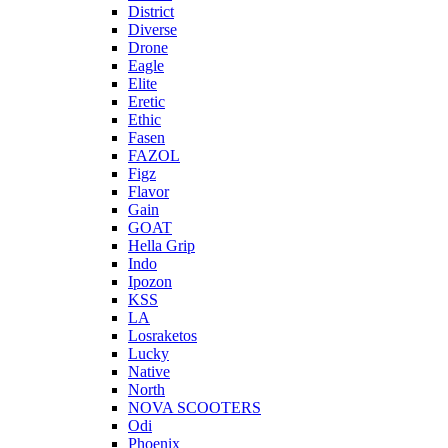
District
Diverse
Drone
Eagle
Elite
Eretic
Ethic
Fasen
FAZOL
Figz
Flavor
Gain
GOAT
Hella Grip
Indo
Ipozon
KSS
LA
Losraketos
Lucky
Native
North
NOVA SCOOTERS
Odi
Phoenix