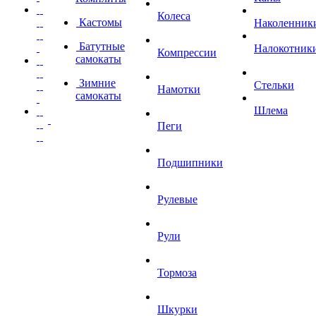
Колеса
Кастомы
Наколенник
Батутные
Налокотник
Компрессии
самокаты
Зимние
Стельки
Намотки
самокаты
Шлема
Пеги
Подшипники
Рулевые
Рули
Тормоза
Шкурки