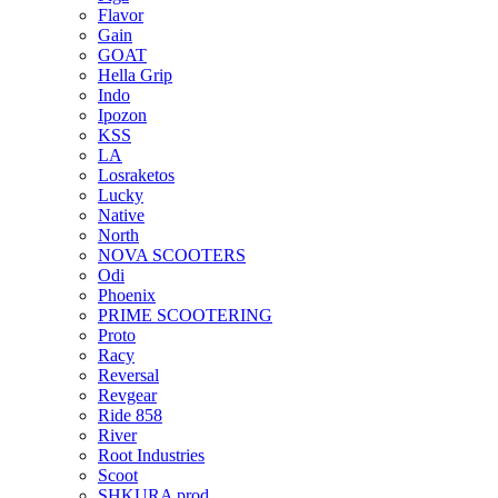
Flavor
Gain
GOAT
Hella Grip
Indo
Ipozon
KSS
LA
Losraketos
Lucky
Native
North
NOVA SCOOTERS
Odi
Phoenix
PRIME SCOOTERING
Proto
Racy
Reversal
Revgear
Ride 858
River
Root Industries
Scoot
SHKURA рrоd