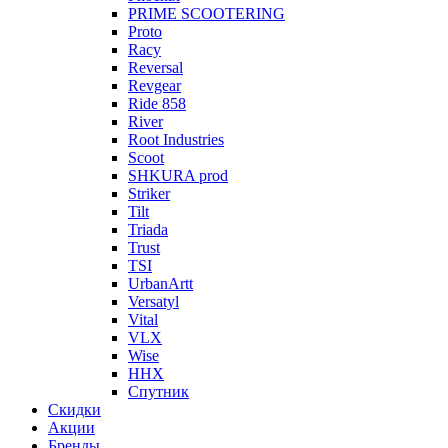
PRIME SCOOTERING
Proto
Racy
Reversal
Revgear
Ride 858
River
Root Industries
Scoot
SHKURA рrоd
Striker
Tilt
Triada
Trust
TSI
UrbanArtt
Versatyl
Vital
VLX
Wise
ННХ
Спутник
Скидки
Акции
Бренды