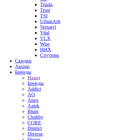
Triada
Trust
TSI
UrbanArtt
Versatyl
Vital
VLX
Wise
ННХ
Спутник
Скидки
Акции
Бренды
Назад
Бренды
Addict
AO
Apex
Aztek
Blunt
Chubby
CORE
District
Diverse
Drone