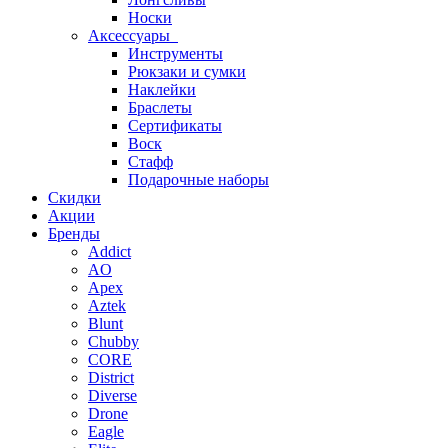
Носки
Аксессуары
Инструменты
Рюкзаки и сумки
Наклейки
Браслеты
Сертификаты
Воск
Стафф
Подарочные наборы
Скидки
Акции
Бренды
Addict
AO
Apex
Aztek
Blunt
Chubby
CORE
District
Diverse
Drone
Eagle