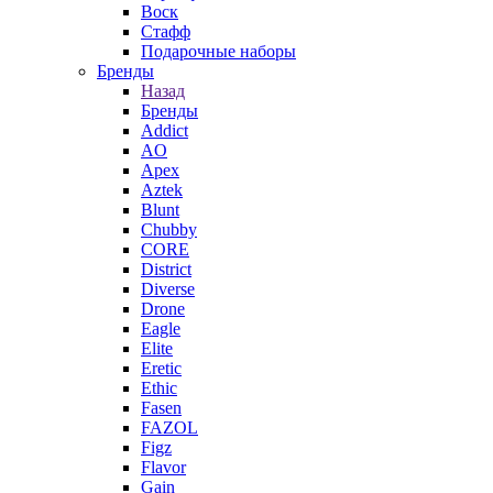
Воск
Стафф
Подарочные наборы
Бренды
Назад
Бренды
Addict
AO
Apex
Aztek
Blunt
Chubby
CORE
District
Diverse
Drone
Eagle
Elite
Eretic
Ethic
Fasen
FAZOL
Figz
Flavor
Gain