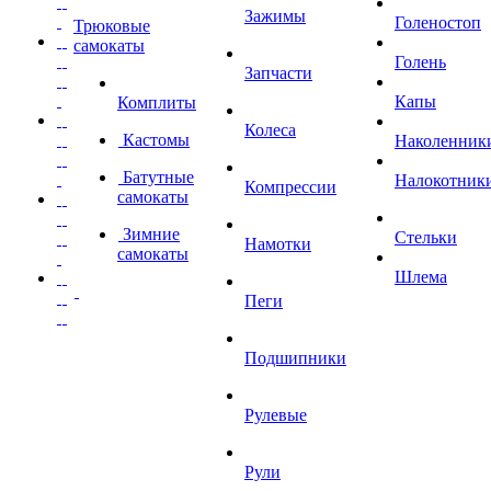
Зажимы
Голеностоп
Трюковые
самокаты
Голень
Запчасти
Капы
Комплиты
Колеса
Кастомы
Наколенник
Батутные
Налокотник
Компрессии
самокаты
Зимние
Стельки
Намотки
самокаты
Шлема
Пеги
Подшипники
Рулевые
Рули