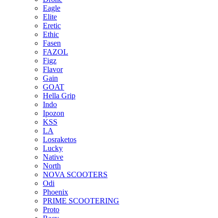
Eagle
Elite
Eretic
Ethic
Fasen
FAZOL
Figz
Flavor
Gain
GOAT
Hella Grip
Indo
Ipozon
KSS
LA
Losraketos
Lucky
Native
North
NOVA SCOOTERS
Odi
Phoenix
PRIME SCOOTERING
Proto