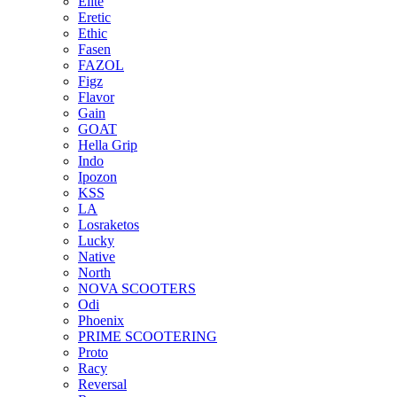
Elite
Eretic
Ethic
Fasen
FAZOL
Figz
Flavor
Gain
GOAT
Hella Grip
Indo
Ipozon
KSS
LA
Losraketos
Lucky
Native
North
NOVA SCOOTERS
Odi
Phoenix
PRIME SCOOTERING
Proto
Racy
Reversal