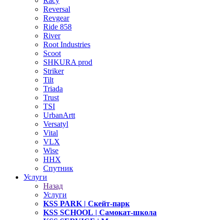
Racy
Reversal
Revgear
Ride 858
River
Root Industries
Scoot
SHKURA рrоd
Striker
Tilt
Triada
Trust
TSI
UrbanArtt
Versatyl
Vital
VLX
Wise
ННХ
Спутник
Услуги
Назад
Услуги
KSS PARK
| Скейт-парк
KSS SCHOOL
| Самокат-школа