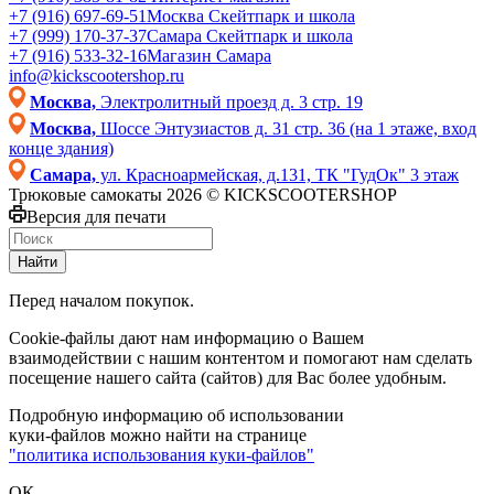
+7 (916) 697-69-51
Москва Скейтпарк и школа
+7 (999) 170-37-37
Самара Скейтпарк и школа
+7 (916) 533-32-16
Магазин Самара
info@kickscootershop.ru
Москва,
Электролитный проезд д. 3 стр. 19
Москва,
Шоссе Энтузиастов д. 31 стр. 36 (на 1 этаже, вход
конце здания)
Самара,
ул. Красноармейская, д.131, ТК "ГудОк" 3 этаж
Трюковые самокаты 2026 © KICKSCOOTERSHOP
Версия для печати
Найти
Перед началом покупок.
Cookie-файлы дают нам информацию о Вашем
взаимодействии с нашим контентом и помогают нам сделать
посещение нашего сайта (сайтов) для Вас более удобным.
Подробную информацию об использовании
куки-файлов можно найти на странице
"политика использования куки-файлов"
ОК