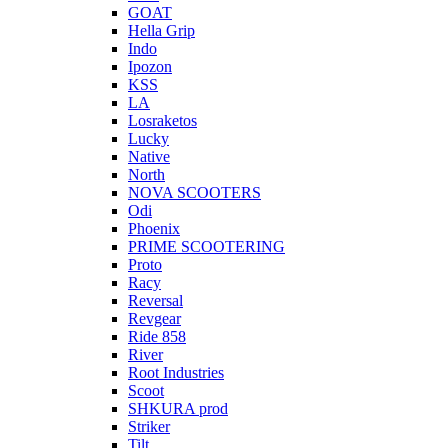
GOAT
Hella Grip
Indo
Ipozon
KSS
LA
Losraketos
Lucky
Native
North
NOVA SCOOTERS
Odi
Phoenix
PRIME SCOOTERING
Proto
Racy
Reversal
Revgear
Ride 858
River
Root Industries
Scoot
SHKURA рrоd
Striker
Tilt