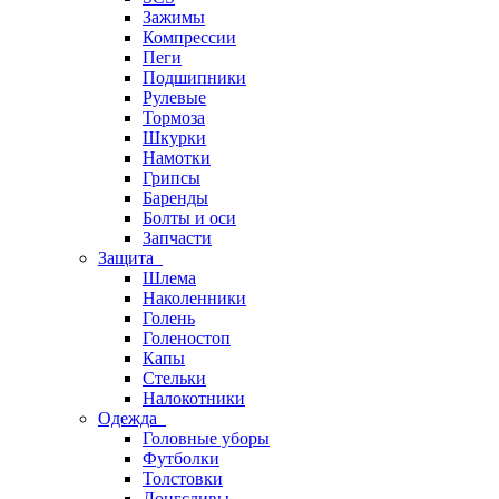
Зажимы
Компрессии
Пеги
Подшипники
Рулевые
Тормоза
Шкурки
Намотки
Грипсы
Баренды
Болты и оси
Запчасти
Защита
Шлема
Наколенники
Голень
Голеностоп
Капы
Стельки
Налокотники
Одежда
Головные уборы
Футболки
Толстовки
Лонгсливы