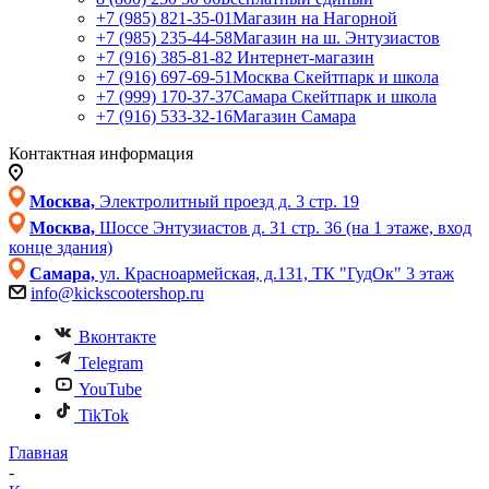
+7 (985) 821-35-01
Магазин на Нагорной
+7 (985) 235-44-58
Магазин на ш. Энтузиастов
+7 (916) 385-81-82
Интернет-магазин
+7 (916) 697-69-51
Москва Скейтпарк и школа
+7 (999) 170-37-37
Самара Скейтпарк и школа
+7 (916) 533-32-16
Магазин Самара
Контактная информация
Москва,
Электролитный проезд д. 3 стр. 19
Москва,
Шоссе Энтузиастов д. 31 стр. 36 (на 1 этаже, вход
конце здания)
Самара,
ул. Красноармейская, д.131, ТК "ГудОк" 3 этаж
info@kickscootershop.ru
Вконтакте
Telegram
YouTube
TikTok
Главная
-