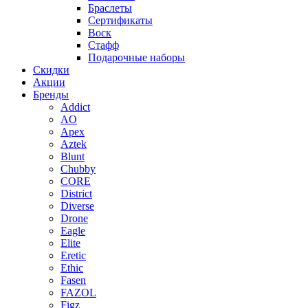
Браслеты
Сертификаты
Воск
Стафф
Подарочные наборы
Скидки
Акции
Бренды
Addict
AO
Apex
Aztek
Blunt
Chubby
CORE
District
Diverse
Drone
Eagle
Elite
Eretic
Ethic
Fasen
FAZOL
Figz