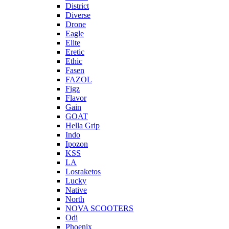
District
Diverse
Drone
Eagle
Elite
Eretic
Ethic
Fasen
FAZOL
Figz
Flavor
Gain
GOAT
Hella Grip
Indo
Ipozon
KSS
LA
Losraketos
Lucky
Native
North
NOVA SCOOTERS
Odi
Phoenix