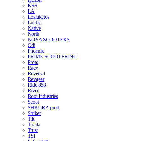
KSS
LA
Losraketos
Lucky
Native
North
NOVA SCOOTERS
Odi
Phoenix
PRIME SCOOTERING
Proto
Racy
Reversal
Revgear
Ride 858
River
Root Industries
Scoot
SHKURA рrоd
Striker
Tilt
Triada
Trust
TSI