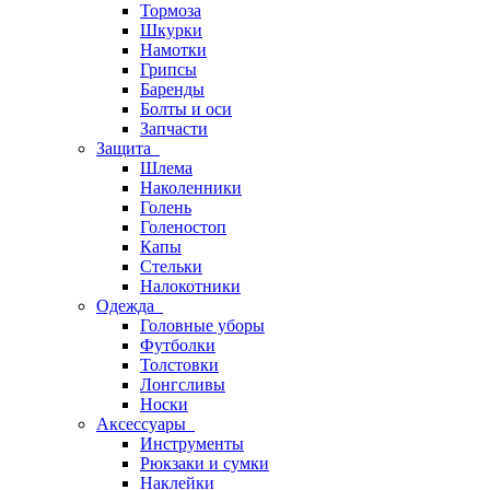
Тормоза
Шкурки
Намотки
Грипсы
Баренды
Болты и оси
Запчасти
Защита
Шлема
Наколенники
Голень
Голеностоп
Капы
Стельки
Налокотники
Одежда
Головные уборы
Футболки
Толстовки
Лонгсливы
Носки
Аксессуары
Инструменты
Рюкзаки и сумки
Наклейки