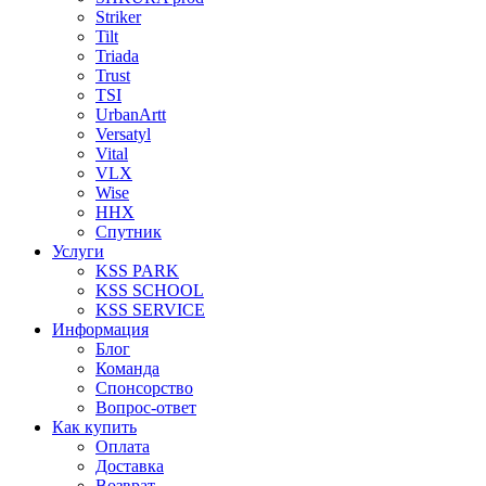
Striker
Tilt
Triada
Trust
TSI
UrbanArtt
Versatyl
Vital
VLX
Wise
ННХ
Спутник
Услуги
KSS PARK
KSS SCHOOL
KSS SERVICE
Информация
Блог
Команда
Спонсорство
Вопрос-ответ
Как купить
Оплата
Доставка
Возврат