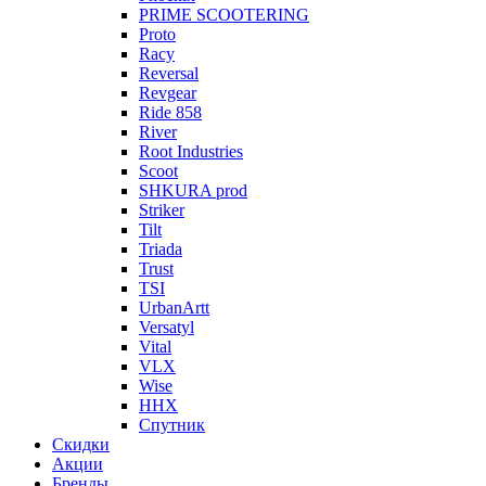
PRIME SCOOTERING
Proto
Racy
Reversal
Revgear
Ride 858
River
Root Industries
Scoot
SHKURA рrоd
Striker
Tilt
Triada
Trust
TSI
UrbanArtt
Versatyl
Vital
VLX
Wise
ННХ
Спутник
Скидки
Акции
Бренды