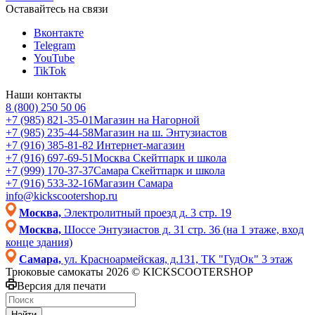
Оставайтесь на связи
Вконтакте
Telegram
YouTube
TikTok
Наши контакты
8 (800) 250 50 06
+7 (985) 821-35-01
Магазин на Нагорной
+7 (985) 235-44-58
Магазин на ш. Энтузиастов
+7 (916) 385-81-82
Интернет-магазин
+7 (916) 697-69-51
Москва Скейтпарк и школа
+7 (999) 170-37-37
Самара Скейтпарк и школа
+7 (916) 533-32-16
Магазин Самара
info@kickscootershop.ru
Москва,
Электролитный проезд д. 3 стр. 19
Москва,
Шоссе Энтузиастов д. 31 стр. 36 (на 1 этаже, вход
конце здания)
Самара,
ул. Красноармейская, д.131, ТК "ГудОк" 3 этаж
Трюковые самокаты 2026 © KICKSCOOTERSHOP
Версия для печати
Найти