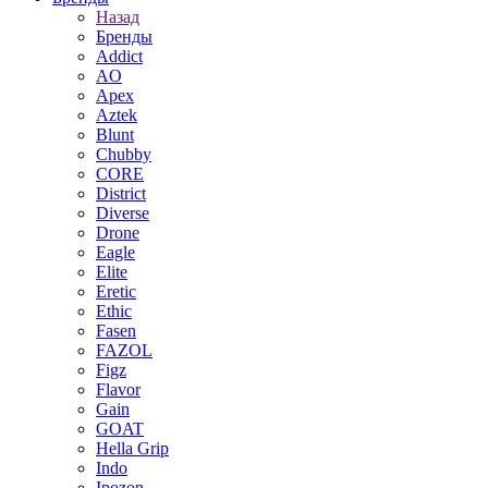
Назад
Бренды
Addict
AO
Apex
Aztek
Blunt
Chubby
CORE
District
Diverse
Drone
Eagle
Elite
Eretic
Ethic
Fasen
FAZOL
Figz
Flavor
Gain
GOAT
Hella Grip
Indo
Ipozon