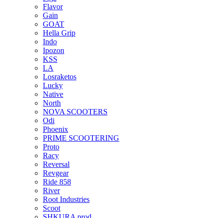
Flavor
Gain
GOAT
Hella Grip
Indo
Ipozon
KSS
LA
Losraketos
Lucky
Native
North
NOVA SCOOTERS
Odi
Phoenix
PRIME SCOOTERING
Proto
Racy
Reversal
Revgear
Ride 858
River
Root Industries
Scoot
SHKURA рrоd