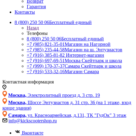
Возврат
Гарантия
Контакты
8 (800) 250 50 06
Бесплатный единый
Назад
Телефоны
8 (800) 250 50 06
Бесплатный единый
+7 (985) 821-35-01
Магазин на Нагорной
+7 (985) 235-44-58
Магазин на ш. Энтузиастов
+7 (916) 385-81-82
Интернет-магазин
+7 (916) 697-69-51
Москва Скейтпарк и школа
+7 (999) 170-37-37
Самара Скейтпарк и школа
+7 (916) 533-32-16
Магазин Самара
Контактная информация
Москва,
Электролитный проезд д. 3 стр. 19
Москва,
Шоссе Энтузиастов д. 31 стр. 36 (на 1 этаже, вход
конце здания)
Самара,
ул. Красноармейская, д.131, ТК "ГудОк" 3 этаж
info@kickscootershop.ru
Вконтакте