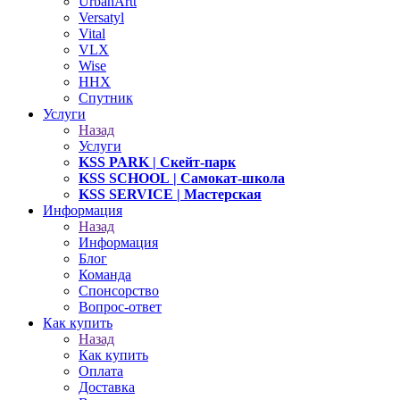
UrbanArtt
Versatyl
Vital
VLX
Wise
ННХ
Спутник
Услуги
Назад
Услуги
KSS PARK
| Скейт-парк
KSS SCHOOL
| Самокат-школа
KSS SERVICE
| Мастерская
Информация
Назад
Информация
Блог
Команда
Спонсорство
Вопрос-ответ
Как купить
Назад
Как купить
Оплата
Доставка