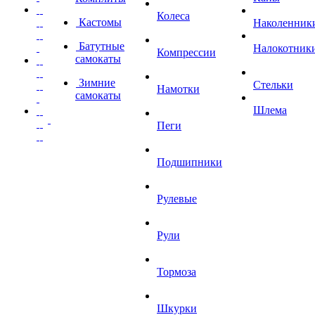
Колеса
Кастомы
Наколенник
Батутные
Налокотник
Компрессии
самокаты
Зимние
Стельки
Намотки
самокаты
Шлема
Пеги
Подшипники
Рулевые
Рули
Тормоза
Шкурки