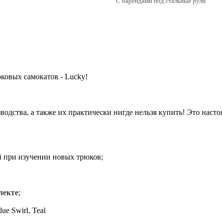
С барендами под стальные рули
ковых самокатов - Lucky!
водства, а также их практически нигде нельзя купить! Это наст
й при изучении новых трюков;
лекте
;
ue Swirl, Teal