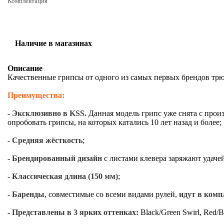
Комплектация
Наличие в магазинах
Описание
Качественные грипсы от одного из самых первых брендов трю
Преимущества:
-
Эксклюзивно в KSS.
Данная модель грипс уже снята с произ
опробовать грипсы, на которых катались 10 лет назад и более;
-
Средняя жёсткость
;
-
Брендированный дизайн
с листами клевера заряжают удаче
-
Классическая длина (150 мм)
;
-
Баренды
, совместимые со всеми видами рулей,
идут в комп
-
Представлены в 3 ярких оттенках:
Black/Green Swirl, Red/Bl