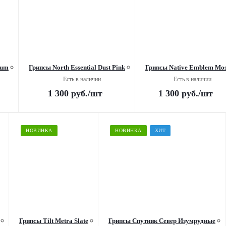
Gum
Грипсы North Essential Dust Pink
Грипсы Native Emblem Mo
Есть в наличии
Есть в наличии
1 300
руб.
/шт
1 300
руб.
/шт
НОВИНКА
НОВИНКА
ХИТ
Грипсы Tilt Metra Slate
Грипсы Спутник Север Изумрудные