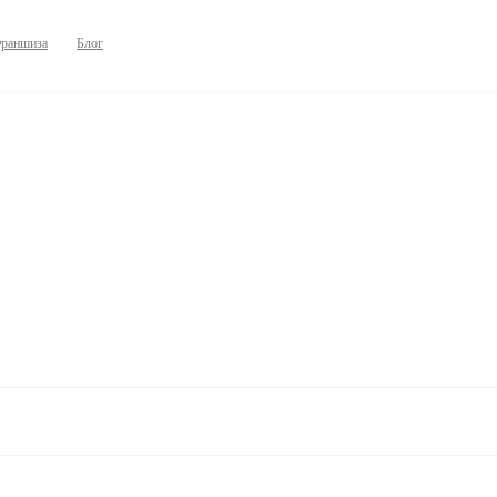
раншиза
Блог