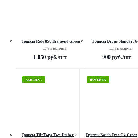
Грипсы Ride 858 Diamond Green
Грипсы Drone Standart 
Есть в наличии
Есть в наличии
1 050
руб.
/шт
900
руб.
/шт
НОВИНКА
НОВИНКА
Грипсы Tilt Topo Two Umber
Грипсы North Tree G4 Green