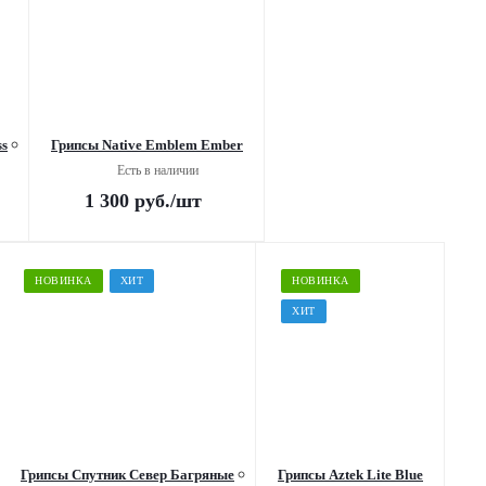
ss
Грипсы Native Emblem Ember
Есть в наличии
1 300
руб.
/шт
НОВИНКА
ХИТ
НОВИНКА
ХИТ
Грипсы Спутник Север Багряные
Грипсы Aztek Lite Blue