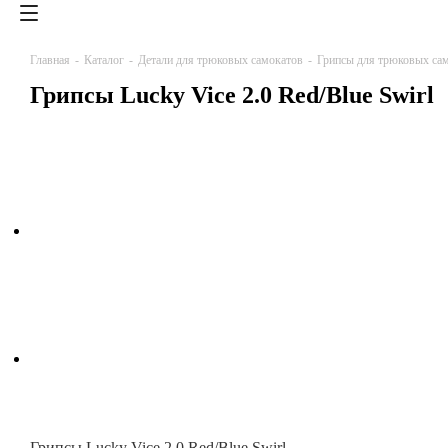
Главная
-
Каталог
-
Детали для трюковых самокатов
-
Грипсы для трюковых са
Грипсы Lucky Vice 2.0 Red/Blue Swirl
Грипсы Lucky Vice 2.0 Red/Blue Swirl