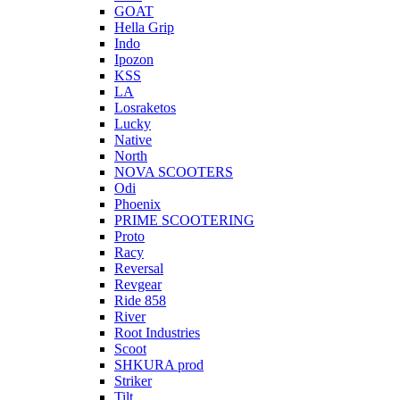
GOAT
Hella Grip
Indo
Ipozon
KSS
LA
Losraketos
Lucky
Native
North
NOVA SCOOTERS
Odi
Phoenix
PRIME SCOOTERING
Proto
Racy
Reversal
Revgear
Ride 858
River
Root Industries
Scoot
SHKURA рrоd
Striker
Tilt