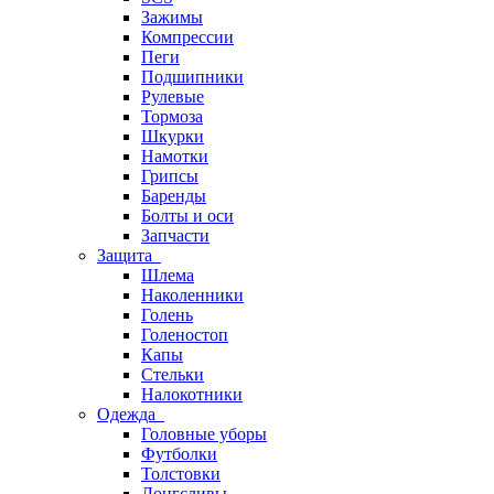
Зажимы
Компрессии
Пеги
Подшипники
Рулевые
Тормоза
Шкурки
Намотки
Грипсы
Баренды
Болты и оси
Запчасти
Защита
Шлема
Наколенники
Голень
Голеностоп
Капы
Стельки
Налокотники
Одежда
Головные уборы
Футболки
Толстовки
Лонгсливы