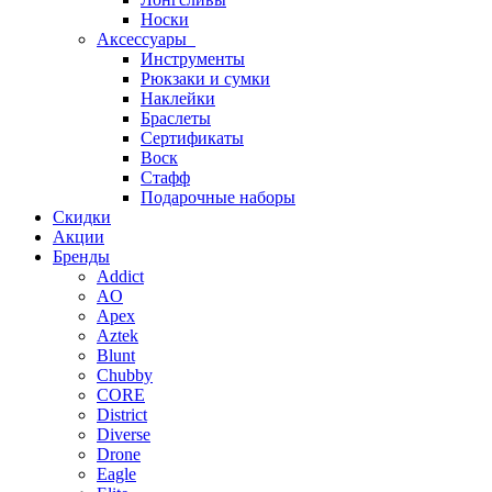
Носки
Аксессуары
Инструменты
Рюкзаки и сумки
Наклейки
Браслеты
Сертификаты
Воск
Стафф
Подарочные наборы
Скидки
Акции
Бренды
Addict
AO
Apex
Aztek
Blunt
Chubby
CORE
District
Diverse
Drone
Eagle