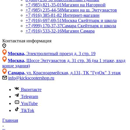
+7 (985) 821-35-01
Магазин на Нагорной
+7 (985) 235-44-58
Магазин на ш. Энтузиастов
+7 (916) 385-81-82
Интернет-магазин
+7 (916) 697-69-51
Москва Скейтпарк и школа
+7 (999) 170-37-37
Самара Скейтпарк и школа
+7 (916) 533-32-16
Магазин Самара
Контактная информация
Москва,
Электролитный проезд д. 3 стр. 19
Москва,
Шоссе Энтузиастов д. 31 стр. 36 (на 1 этаже, вход
конце здания)
Самара,
ул. Красноармейская, д.131, ТК "ГудОк" 3 этаж
info@kickscootershop.ru
Вконтакте
Telegram
YouTube
TikTok
Главная
-