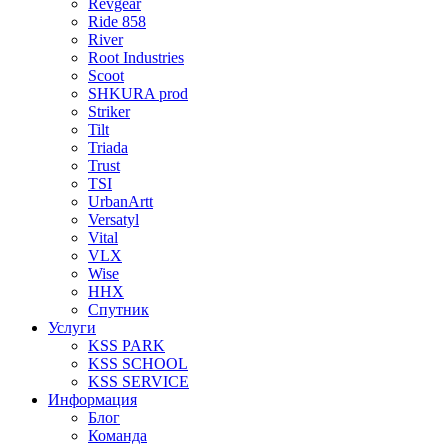
Revgear
Ride 858
River
Root Industries
Scoot
SHKURA рrоd
Striker
Tilt
Triada
Trust
TSI
UrbanArtt
Versatyl
Vital
VLX
Wise
ННХ
Спутник
Услуги
KSS PARK
KSS SCHOOL
KSS SERVICE
Информация
Блог
Команда