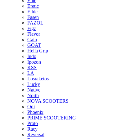
Elite
Eretic
Ethic
Fasen
FAZOL
Figz
Flavor
Gain
GOAT
Hella Grip
Indo
Ipozon
KSS
LA
Losraketos
Lucky
Native
North
NOVA SCOOTERS
Odi
Phoenix
PRIME SCOOTERING
Proto
Racy
Reversal