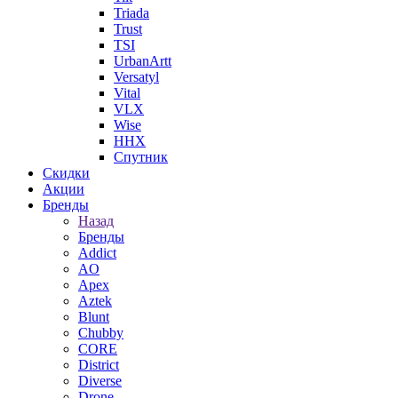
Triada
Trust
TSI
UrbanArtt
Versatyl
Vital
VLX
Wise
ННХ
Спутник
Скидки
Акции
Бренды
Назад
Бренды
Addict
AO
Apex
Aztek
Blunt
Chubby
CORE
District
Diverse
Drone