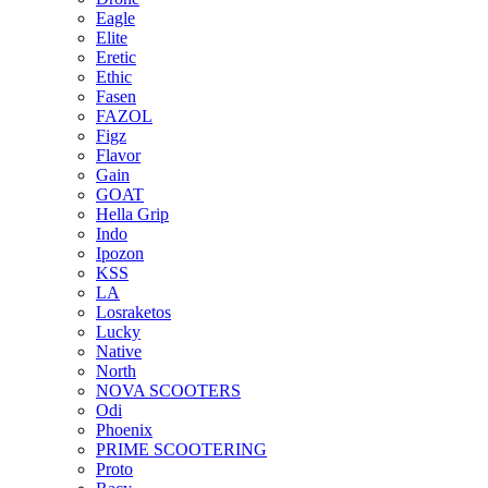
Eagle
Elite
Eretic
Ethic
Fasen
FAZOL
Figz
Flavor
Gain
GOAT
Hella Grip
Indo
Ipozon
KSS
LA
Losraketos
Lucky
Native
North
NOVA SCOOTERS
Odi
Phoenix
PRIME SCOOTERING
Proto