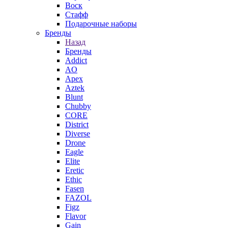
Воск
Стафф
Подарочные наборы
Бренды
Назад
Бренды
Addict
AO
Apex
Aztek
Blunt
Chubby
CORE
District
Diverse
Drone
Eagle
Elite
Eretic
Ethic
Fasen
FAZOL
Figz
Flavor
Gain