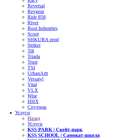
Racy
Reversal
Revgear
Ride 858
River
Root Industries
Scoot
SHKURA рrоd
Striker
Tilt
Triada
Trust
TSI
UrbanArtt
Versatyl
Vital
VLX
Wise
ННХ
Спутник
Услуги
Назад
Услуги
KSS PARK
| Скейт-парк
KSS SCHOOL
| Самокат-школа