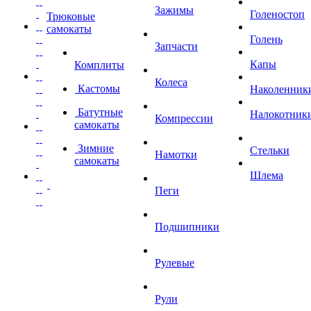
Зажимы
Голеностоп
Трюковые
самокаты
Голень
Запчасти
Капы
Комплиты
Колеса
Кастомы
Наколенник
Батутные
Налокотник
Компрессии
самокаты
Зимние
Стельки
Намотки
самокаты
Шлема
Пеги
Подшипники
Рулевые
Рули