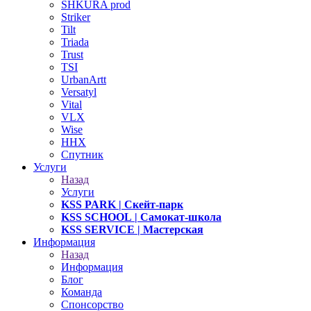
SHKURA рrоd
Striker
Tilt
Triada
Trust
TSI
UrbanArtt
Versatyl
Vital
VLX
Wise
ННХ
Спутник
Услуги
Назад
Услуги
KSS PARK
| Скейт-парк
KSS SCHOOL
| Самокат-школа
KSS SERVICE
| Мастерская
Информация
Назад
Информация
Блог
Команда
Спонсорство