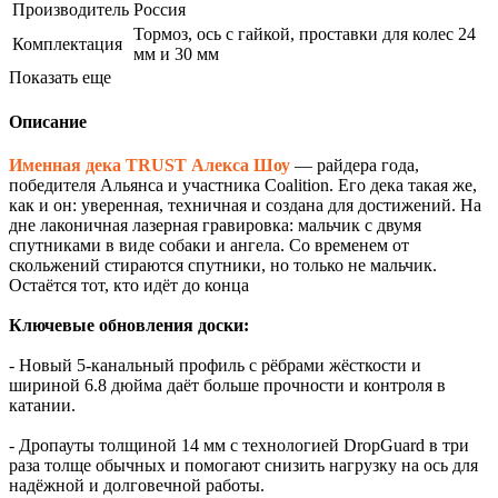
Производитель
Россия
Тормоз, ось с гайкой, проставки для колес 24
Комплектация
мм и 30 мм
Показать еще
Описание
Именная дека TRUST Алекса Шоу
— райдера года,
победителя Альянса и участника Coalition. Его дека такая же,
как и он: уверенная, техничная и создана для достижений. На
дне лаконичная лазерная гравировка: мальчик с двумя
спутниками в виде собаки и ангела. Со временем от
скольжений стираются спутники, но только не мальчик.
Остаётся тот, кто идёт до конца
Ключевые обновления доски:
- Новый 5-канальный профиль с рёбрами жёсткости и
шириной 6.8 дюйма даёт больше прочности и контроля в
катании.
- Дропауты толщиной 14 мм с технологией DropGuard в три
раза толще обычных и помогают снизить нагрузку на ось для
надёжной и долговечной работы.