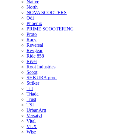
Native
North
NOVA SCOOTERS
Odi
Phoenix
PRIME SCOOTERING
Proto
Racy
Reversal
Revgear
Ride 858
River
Root Industries
Scoot
SHKURA рrоd
Striker
Tilt
Triada
Trust
TSI
UrbanArtt
Versatyl
Vital
VLX
Wise