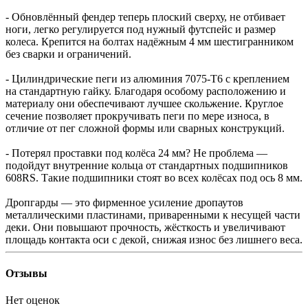
- Обновлённый фендер теперь плоский сверху, не отбивает
ноги, легко регулируется под нужный футспейс и размер
колеса. Крепится на болтах надёжным 4 мм шестигранником
без сварки и ограничений.
- Цилиндрические пеги из алюминия 7075-Т6 с креплением
на стандартную гайку. Благодаря особому расположению и
материалу они обеспечивают лучшее скольжение. Круглое
сечение позволяет прокручивать пеги по мере износа, в
отличие от пег сложной формы или сварных конструкций.
- Потерял проставки под колёса 24 мм? Не проблема —
подойдут внутренние кольца от стандартных подшипников
608RS. Такие подшипники стоят во всех колёсах под ось 8 мм.
Дропгарды — это фирменное усиление дропаутов
металлическими пластинами, приваренными к несущей части
деки. Они повышают прочность, жёсткость и увеличивают
площадь контакта оси с декой, снижая износ без лишнего веса.
Отзывы
Нет оценок