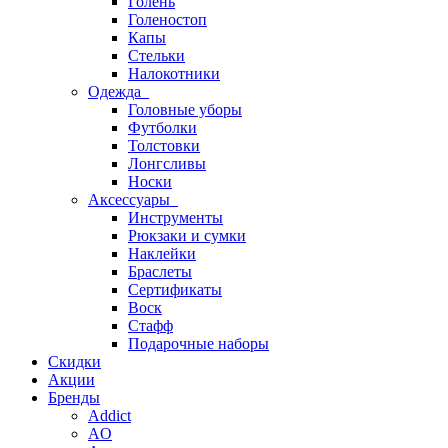
Голень
Голеностоп
Капы
Стельки
Налокотники
Одежда
Головные уборы
Футболки
Толстовки
Лонгсливы
Носки
Аксессуары
Инструменты
Рюкзаки и сумки
Наклейки
Браслеты
Сертификаты
Воск
Стафф
Подарочные наборы
Скидки
Акции
Бренды
Addict
AO