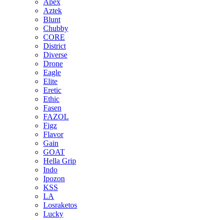
Apex
Aztek
Blunt
Chubby
CORE
District
Diverse
Drone
Eagle
Elite
Eretic
Ethic
Fasen
FAZOL
Figz
Flavor
Gain
GOAT
Hella Grip
Indo
Ipozon
KSS
LA
Losraketos
Lucky