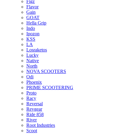
Figz
Flavor
Gain
GOAT
Hella Grip
Indo
Ipozon
KSS
LA
Losraketos
Lucky
Native
North
NOVA SCOOTERS
Odi
Phoenix
PRIME SCOOTERING
Proto
Racy
Reversal
Revgear
Ride 858
River
Root Industries
Scoot