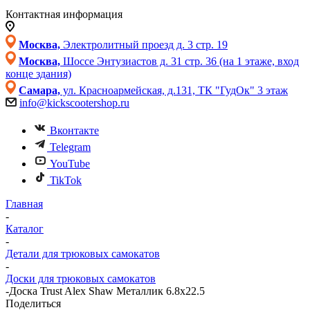
Контактная информация
Москва,
Электролитный проезд д. 3 стр. 19
Москва,
Шоссе Энтузиастов д. 31 стр. 36 (на 1 этаже, вход
конце здания)
Самара,
ул. Красноармейская, д.131, ТК "ГудОк" 3 этаж
info@kickscootershop.ru
Вконтакте
Telegram
YouTube
TikTok
Главная
-
Каталог
-
Детали для трюковых самокатов
-
Доски для трюковых самокатов
-
Доска Trust Alex Shaw Металлик 6.8x22.5
Поделиться