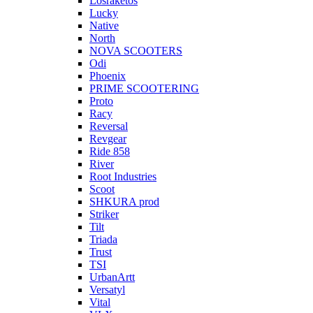
Losraketos
Lucky
Native
North
NOVA SCOOTERS
Odi
Phoenix
PRIME SCOOTERING
Proto
Racy
Reversal
Revgear
Ride 858
River
Root Industries
Scoot
SHKURA рrоd
Striker
Tilt
Triada
Trust
TSI
UrbanArtt
Versatyl
Vital