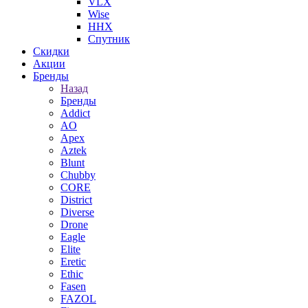
VLX
Wise
ННХ
Спутник
Скидки
Акции
Бренды
Назад
Бренды
Addict
AO
Apex
Aztek
Blunt
Chubby
CORE
District
Diverse
Drone
Eagle
Elite
Eretic
Ethic
Fasen
FAZOL