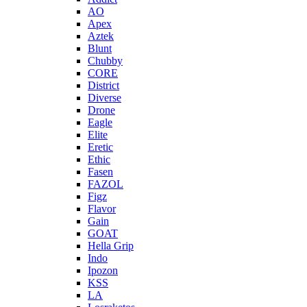
AO
Apex
Aztek
Blunt
Chubby
CORE
District
Diverse
Drone
Eagle
Elite
Eretic
Ethic
Fasen
FAZOL
Figz
Flavor
Gain
GOAT
Hella Grip
Indo
Ipozon
KSS
LA