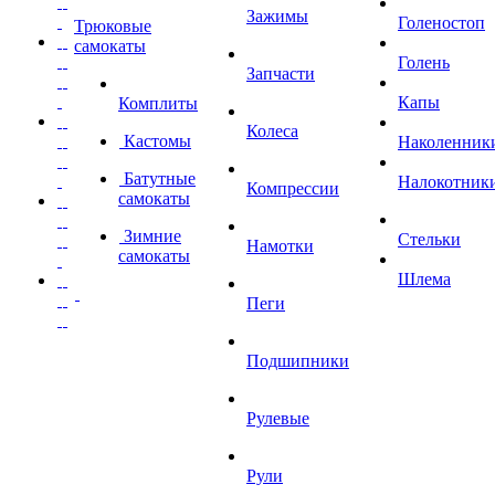
Зажимы
Голеностоп
Трюковые
самокаты
Голень
Запчасти
Капы
Комплиты
Колеса
Кастомы
Наколенник
Батутные
Налокотник
Компрессии
самокаты
Зимние
Стельки
Намотки
самокаты
Шлема
Пеги
Подшипники
Рулевые
Рули