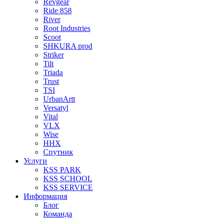
Revgear
Ride 858
River
Root Industries
Scoot
SHKURA рrоd
Striker
Tilt
Triada
Trust
TSI
UrbanArtt
Versatyl
Vital
VLX
Wise
ННХ
Спутник
Услуги
KSS PARK
KSS SCHOOL
KSS SERVICE
Информация
Блог
Команда