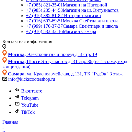
+7 (985) 821-35-01
Магазин на Нагорной
+7 (985) 235-44-58
Магазин на ш. Энтузиастов
+7 (916) 385-81-82
Интернет-магазин
+7 (916) 697-69-51
Москва Скейтпарк и школа
+7 (999) 170-37-37
Самара Скейтпарк и школа
+7 (916) 533-32-16
Магазин Самара
Контактная информация
Москва,
Электролитный проезд д. 3 стр. 19
Москва,
Шоссе Энтузиастов д. 31 стр. 36 (на 1 этаже, вход
конце здания)
Самара,
ул. Красноармейская, д.131, ТК "ГудОк" 3 этаж
info@kickscootershop.ru
Вконтакте
Telegram
YouTube
TikTok
Главная
-