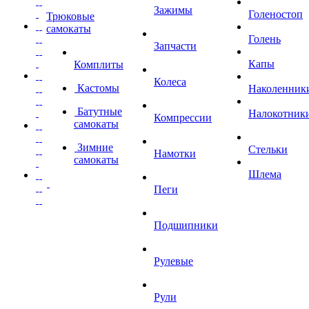
Зажимы
Голеностоп
Трюковые
самокаты
Голень
Запчасти
Капы
Комплиты
Колеса
Кастомы
Наколенник
Батутные
Налокотник
Компрессии
самокаты
Зимние
Стельки
Намотки
самокаты
Шлема
Пеги
Подшипники
Рулевые
Рули