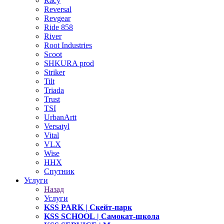
Racy
Reversal
Revgear
Ride 858
River
Root Industries
Scoot
SHKURA рrоd
Striker
Tilt
Triada
Trust
TSI
UrbanArtt
Versatyl
Vital
VLX
Wise
ННХ
Спутник
Услуги
Назад
Услуги
KSS PARK
| Скейт-парк
KSS SCHOOL
| Самокат-школа