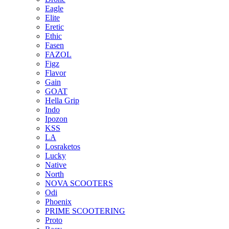
Eagle
Elite
Eretic
Ethic
Fasen
FAZOL
Figz
Flavor
Gain
GOAT
Hella Grip
Indo
Ipozon
KSS
LA
Losraketos
Lucky
Native
North
NOVA SCOOTERS
Odi
Phoenix
PRIME SCOOTERING
Proto