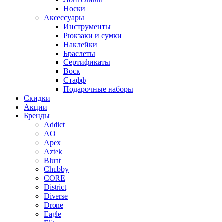
Носки
Аксессуары
Инструменты
Рюкзаки и сумки
Наклейки
Браслеты
Сертификаты
Воск
Стафф
Подарочные наборы
Скидки
Акции
Бренды
Addict
AO
Apex
Aztek
Blunt
Chubby
CORE
District
Diverse
Drone
Eagle