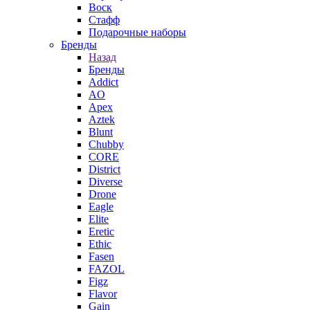
Воск
Стафф
Подарочные наборы
Бренды
Назад
Бренды
Addict
AO
Apex
Aztek
Blunt
Chubby
CORE
District
Diverse
Drone
Eagle
Elite
Eretic
Ethic
Fasen
FAZOL
Figz
Flavor
Gain