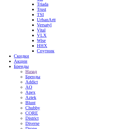
Triada
Trust
TSI
UrbanArtt
Versatyl
Vital
VLX
Wise
ННХ
Спутник
Скидки
Акции
Бренды
Назад
Бренды
Addict
AO
Apex
Aztek
Blunt
Chubby
CORE
District
Diverse
Drone