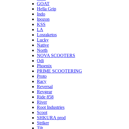
GOAT
Hella Grip
Indo
Ipozon
KSS
LA
Losraketos
Lucky
Native
North
NOVA SCOOTERS
Odi
Phoenix
PRIME SCOOTERING
Proto
Racy
Reversal
Revgear
Ride 858
River
Root Industries
Scoot
SHKURA рrоd
Striker
Tilt