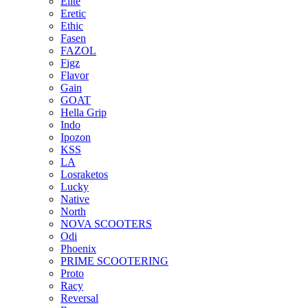
Elite
Eretic
Ethic
Fasen
FAZOL
Figz
Flavor
Gain
GOAT
Hella Grip
Indo
Ipozon
KSS
LA
Losraketos
Lucky
Native
North
NOVA SCOOTERS
Odi
Phoenix
PRIME SCOOTERING
Proto
Racy
Reversal