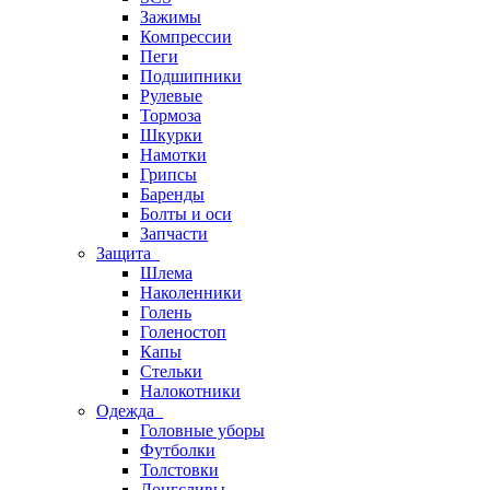
Зажимы
Компрессии
Пеги
Подшипники
Рулевые
Тормоза
Шкурки
Намотки
Грипсы
Баренды
Болты и оси
Запчасти
Защита
Шлема
Наколенники
Голень
Голеностоп
Капы
Стельки
Налокотники
Одежда
Головные уборы
Футболки
Толстовки
Лонгсливы