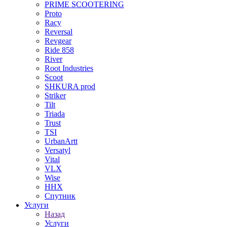
PRIME SCOOTERING
Proto
Racy
Reversal
Revgear
Ride 858
River
Root Industries
Scoot
SHKURA рrоd
Striker
Tilt
Triada
Trust
TSI
UrbanArtt
Versatyl
Vital
VLX
Wise
ННХ
Спутник
Услуги
Назад
Услуги