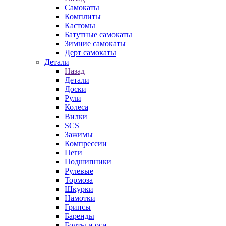
Самокаты
Комплиты
Кастомы
Батутные самокаты
Зимние самокаты
Дерт самокаты
Детали
Назад
Детали
Доски
Рули
Колеса
Вилки
SCS
Зажимы
Компрессии
Пеги
Подшипники
Рулевые
Тормоза
Шкурки
Намотки
Грипсы
Баренды
Болты и оси