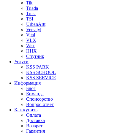
Tilt
Triada
Trust
TSI
UrbanArtt
Versatyl
Vital
VLX
Wise
ННХ
Спутник
Услуги
KSS PARK
KSS SCHOOL
KSS SERVICE
Информация
Блог
Команда
Спонсорство
Вопрос-ответ
Как купить
Оплата
Доставка
Возврат
Гарантия