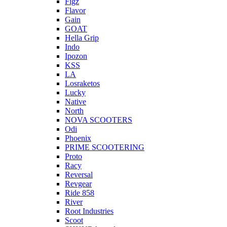
Figz
Flavor
Gain
GOAT
Hella Grip
Indo
Ipozon
KSS
LA
Losraketos
Lucky
Native
North
NOVA SCOOTERS
Odi
Phoenix
PRIME SCOOTERING
Proto
Racy
Reversal
Revgear
Ride 858
River
Root Industries
Scoot