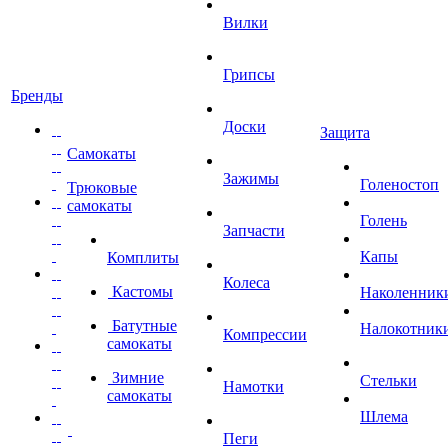
Вилки
Грипсы
Бренды
Доски
Защита
Самокаты
Зажимы
Голеностоп
Трюковые
самокаты
Голень
Запчасти
Капы
Комплиты
Колеса
Кастомы
Наколенник
Батутные
Налокотник
Компрессии
самокаты
Зимние
Стельки
Намотки
самокаты
Шлема
Пеги