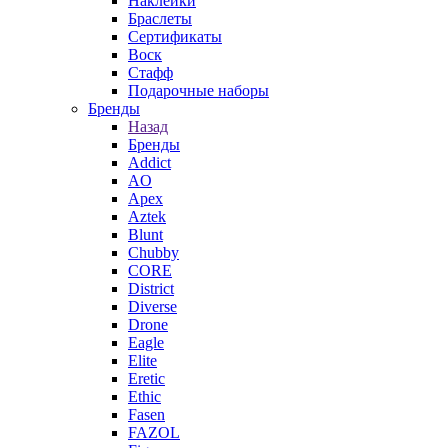
Наклейки
Браслеты
Сертификаты
Воск
Стафф
Подарочные наборы
Бренды
Назад
Бренды
Addict
AO
Apex
Aztek
Blunt
Chubby
CORE
District
Diverse
Drone
Eagle
Elite
Eretic
Ethic
Fasen
FAZOL