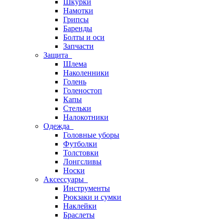
Шкурки
Намотки
Грипсы
Баренды
Болты и оси
Запчасти
Защита
Шлема
Наколенники
Голень
Голеностоп
Капы
Стельки
Налокотники
Одежда
Головные уборы
Футболки
Толстовки
Лонгсливы
Носки
Аксессуары
Инструменты
Рюкзаки и сумки
Наклейки
Браслеты