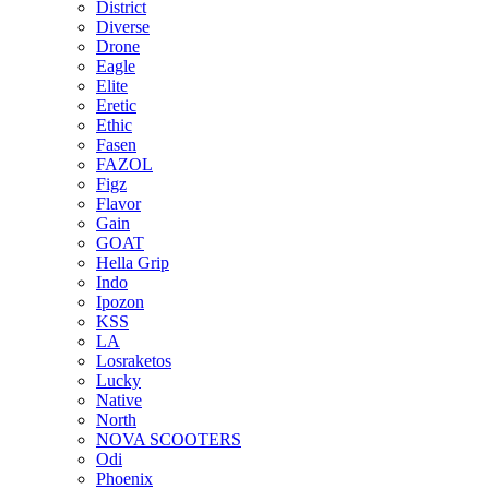
District
Diverse
Drone
Eagle
Elite
Eretic
Ethic
Fasen
FAZOL
Figz
Flavor
Gain
GOAT
Hella Grip
Indo
Ipozon
KSS
LA
Losraketos
Lucky
Native
North
NOVA SCOOTERS
Odi
Phoenix