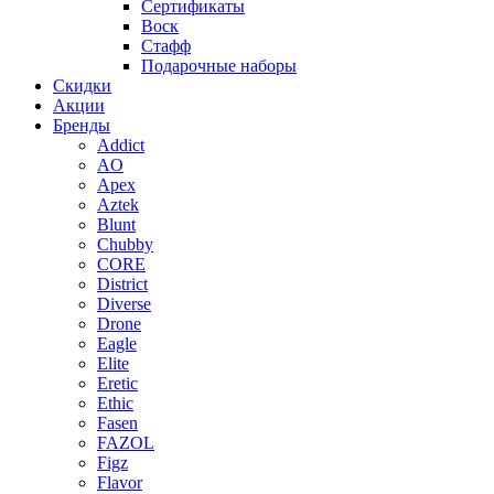
Сертификаты
Воск
Стафф
Подарочные наборы
Скидки
Акции
Бренды
Addict
AO
Apex
Aztek
Blunt
Chubby
CORE
District
Diverse
Drone
Eagle
Elite
Eretic
Ethic
Fasen
FAZOL
Figz
Flavor