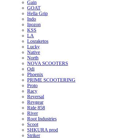
Gain
GOAT
Hella Grip
Indo
Ipozon
KSS
LA
Losraketos
Lucky
Native
North
NOVA SCOOTERS
Odi
Phoenix
PRIME SCOOTERING
Proto
Racy
Reversal
Revgear
Ride 858
River
Root Industries
Scoot
SHKURA рrоd
Striker