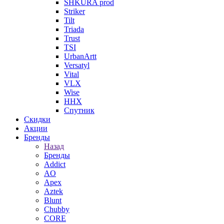
SHKURA рrоd
Striker
Tilt
Triada
Trust
TSI
UrbanArtt
Versatyl
Vital
VLX
Wise
ННХ
Спутник
Скидки
Акции
Бренды
Назад
Бренды
Addict
AO
Apex
Aztek
Blunt
Chubby
CORE