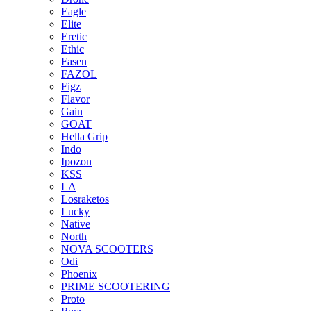
Eagle
Elite
Eretic
Ethic
Fasen
FAZOL
Figz
Flavor
Gain
GOAT
Hella Grip
Indo
Ipozon
KSS
LA
Losraketos
Lucky
Native
North
NOVA SCOOTERS
Odi
Phoenix
PRIME SCOOTERING
Proto