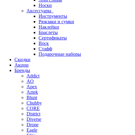
Носки
Аксессуары
Инструменты
Рюкзаки и сумки
Наклейки
Браслеты
Сертификаты
Воск
Стафф
Подарочные наборы
Скидки
Акции
Бренды
Addict
AO
Apex
Aztek
Blunt
Chubby
CORE
District
Diverse
Drone
Eagle