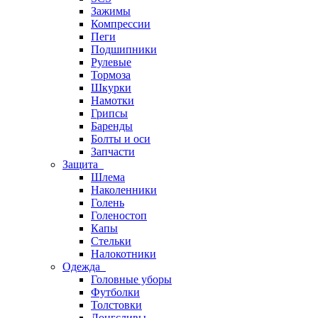
Зажимы
Компрессии
Пеги
Подшипники
Рулевые
Тормоза
Шкурки
Намотки
Грипсы
Баренды
Болты и оси
Запчасти
Защита
Шлема
Наколенники
Голень
Голеностоп
Капы
Стельки
Налокотники
Одежда
Головные уборы
Футболки
Толстовки
Лонгсливы