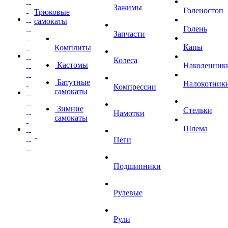
Зажимы
Голеностоп
Трюковые
самокаты
Голень
Запчасти
Капы
Комплиты
Колеса
Кастомы
Наколенник
Батутные
Налокотник
Компрессии
самокаты
Зимние
Стельки
Намотки
самокаты
Шлема
Пеги
Подшипники
Рулевые
Рули