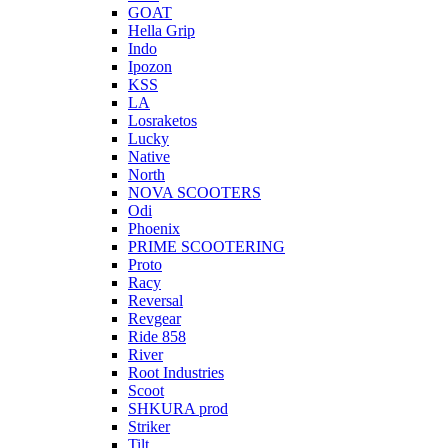
GOAT
Hella Grip
Indo
Ipozon
KSS
LA
Losraketos
Lucky
Native
North
NOVA SCOOTERS
Odi
Phoenix
PRIME SCOOTERING
Proto
Racy
Reversal
Revgear
Ride 858
River
Root Industries
Scoot
SHKURA рrоd
Striker
Tilt