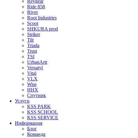
Revgear
Ride 858
River
Root Industries
Scoot
SHKURA рrоd
Striker
Tilt
Triada
Trust
TSI
UrbanArtt
Versatyl
Vital
VLX
Wise
ННХ
Спутник
Услуги
KSS PARK
KSS SCHOOL
KSS SERVICE
Информация
Блог
Команда