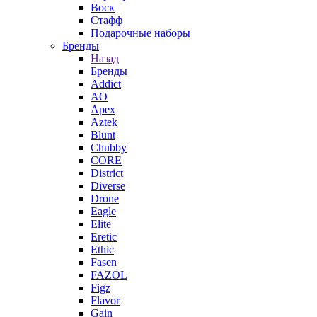
Воск
Стафф
Подарочные наборы
Бренды
Назад
Бренды
Addict
AO
Apex
Aztek
Blunt
Chubby
CORE
District
Diverse
Drone
Eagle
Elite
Eretic
Ethic
Fasen
FAZOL
Figz
Flavor
Gain