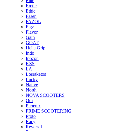
Elite
Eretic
Ethic
Fasen
FAZOL
Figz
Flavor
Gain
GOAT
Hella Grip
Indo
Ipozon
KSS
LA
Losraketos
Lucky
Native
North
NOVA SCOOTERS
Odi
Phoenix
PRIME SCOOTERING
Proto
Racy
Reversal