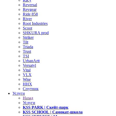
Racy
Reversal
Revgear
Ride 858
River
Root Industries
Scoot
SHKURA рrоd
Striker
Tilt
Triada
Trust
TSI
UrbanArtt
Versatyl
Vital
VLX
Wise
ННХ
Спутник
Услуги
Назад
Услуги
KSS PARK
| Скейт-парк
KSS SCHOOL
| Самокат-школа