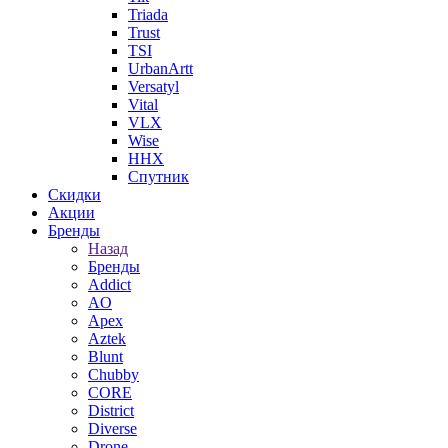
Triada
Trust
TSI
UrbanArtt
Versatyl
Vital
VLX
Wise
ННХ
Спутник
Скидки
Акции
Бренды
Назад
Бренды
Addict
AO
Apex
Aztek
Blunt
Chubby
CORE
District
Diverse
Drone