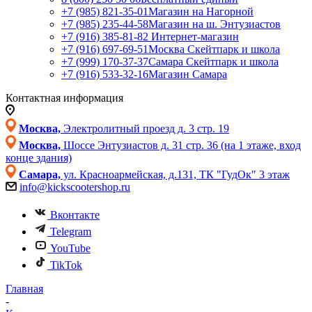
+7 (985) 821-35-01
Магазин на Нагорной
+7 (985) 235-44-58
Магазин на ш. Энтузиастов
+7 (916) 385-81-82
Интернет-магазин
+7 (916) 697-69-51
Москва Скейтпарк и школа
+7 (999) 170-37-37
Самара Скейтпарк и школа
+7 (916) 533-32-16
Магазин Самара
Контактная информация
Москва,
Электролитный проезд д. 3 стр. 19
Москва,
Шоссе Энтузиастов д. 31 стр. 36 (на 1 этаже, вход
конце здания)
Самара,
ул. Красноармейская, д.131, ТК "ГудОк" 3 этаж
info@kickscootershop.ru
Вконтакте
Telegram
YouTube
TikTok
Главная
-