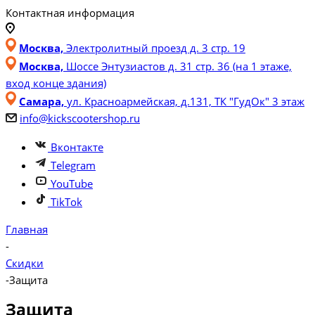
Контактная информация
Москва,
Электролитный проезд д. 3 стр. 19
Москва,
Шоссе Энтузиастов д. 31 стр. 36 (на 1 этаже,
вход конце здания)
Самара,
ул. Красноармейская, д.131, ТК "ГудОк" 3 этаж
info@kickscootershop.ru
Вконтакте
Telegram
YouTube
TikTok
Главная
-
Скидки
-
Защита
Защита