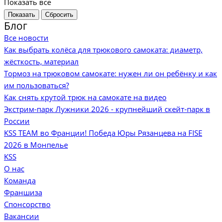
Показать все
Сбросить
Блог
Все новости
Как выбрать колёса для трюкового самоката: диаметр,
жёсткость, материал
Тормоз на трюковом самокате: нужен ли он ребёнку и как
им пользоваться?
Как снять крутой трюк на самокате на видео
Экстрим-парк Лужники 2026 - крупнейший скейт-парк в
России
KSS TEAM во Франции! Победа Юры Рязанцева на FISE
2026 в Монпелье
KSS
О нас
Команда
Франшиза
Спонсорство
Вакансии