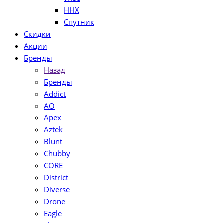
ННХ
Спутник
Скидки
Акции
Бренды
Назад
Бренды
Addict
AO
Apex
Aztek
Blunt
Chubby
CORE
District
Diverse
Drone
Eagle