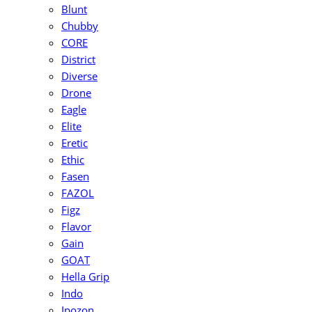
Blunt
Chubby
CORE
District
Diverse
Drone
Eagle
Elite
Eretic
Ethic
Fasen
FAZOL
Figz
Flavor
Gain
GOAT
Hella Grip
Indo
Ipozon