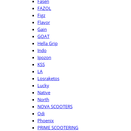
Fasen
FAZOL
Figz
Flavor
Gain
GOAT
Hella Grip
Indo
Ipozon
KSS
LA
Losraketos
Lucky
Native
North
NOVA SCOOTERS
Odi
Phoenix
PRIME SCOOTERING