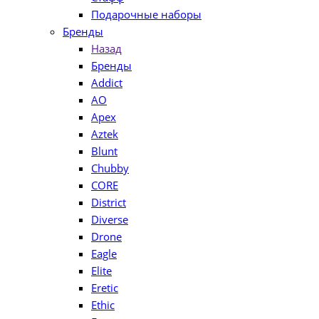
Подарочные наборы
Бренды
Назад
Бренды
Addict
AO
Apex
Aztek
Blunt
Chubby
CORE
District
Diverse
Drone
Eagle
Elite
Eretic
Ethic