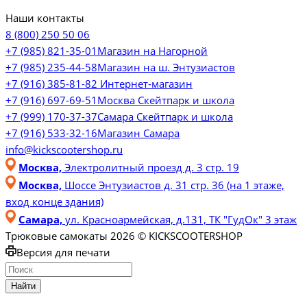
Наши контакты
8 (800) 250 50 06
+7 (985) 821-35-01
Магазин на Нагорной
+7 (985) 235-44-58
Магазин на ш. Энтузиастов
+7 (916) 385-81-82
Интернет-магазин
+7 (916) 697-69-51
Москва Скейтпарк и школа
+7 (999) 170-37-37
Самара Скейтпарк и школа
+7 (916) 533-32-16
Магазин Самара
info@kickscootershop.ru
Москва,
Электролитный проезд д. 3 стр. 19
Москва,
Шоссе Энтузиастов д. 31 стр. 36 (на 1 этаже,
вход конце здания)
Самара,
ул. Красноармейская, д.131, ТК "ГудОк" 3 этаж
Трюковые самокаты 2026 © KICKSCOOTERSHOP
Версия для печати
Найти