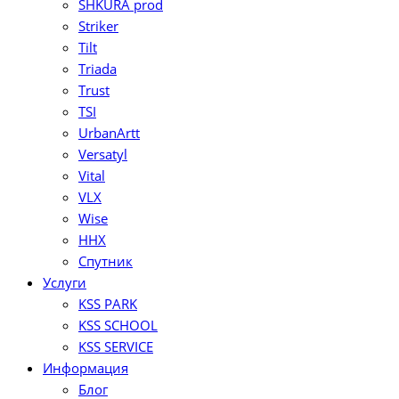
SHKURA рrоd
Striker
Tilt
Triada
Trust
TSI
UrbanArtt
Versatyl
Vital
VLX
Wise
ННХ
Спутник
Услуги
KSS PARK
KSS SCHOOL
KSS SERVICE
Информация
Блог