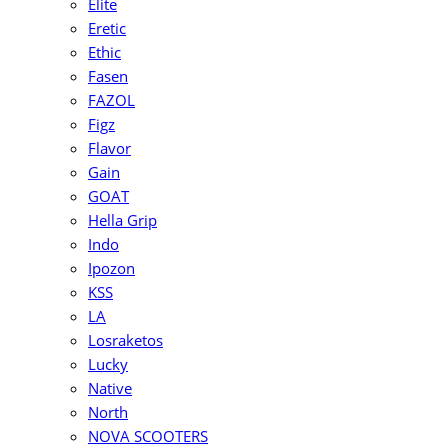
Elite
Eretic
Ethic
Fasen
FAZOL
Figz
Flavor
Gain
GOAT
Hella Grip
Indo
Ipozon
KSS
LA
Losraketos
Lucky
Native
North
NOVA SCOOTERS