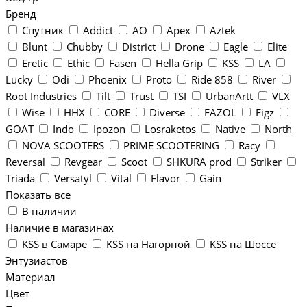
Бренд
Спутник
Addict
AO
Apex
Aztek
Blunt
Chubby
District
Drone
Eagle
Elite
Eretic
Ethic
Fasen
Hella Grip
KSS
LA
Lucky
Odi
Phoenix
Proto
Ride 858
River
Root Industries
Tilt
Trust
TSI
UrbanArtt
VLX
Wise
ННХ
CORE
Diverse
FAZOL
Figz
GOAT
Indo
Ipozon
Losraketos
Native
North
NOVA SCOOTERS
PRIME SCOOTERING
Racy
Reversal
Revgear
Scoot
SHKURA рrоd
Striker
Triada
Versatyl
Vital
Flavor
Gain
Показать все
В наличии
Наличие в магазинах
KSS в Самаре
KSS на Нагорной
KSS на Шоссе
Энтузиастов
Материал
Цвет