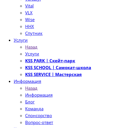
Vital
VLX
Wise
ННХ
Спутник
Услуги
Назад
Услуги
KSS PARK
| Скейт-парк
KSS SCHOOL
| Самокат-школа
KSS SERVICE
| Мастерская
Информация
Назад
Информация
Блог
Команда
Спонсорство
Вопрос-ответ