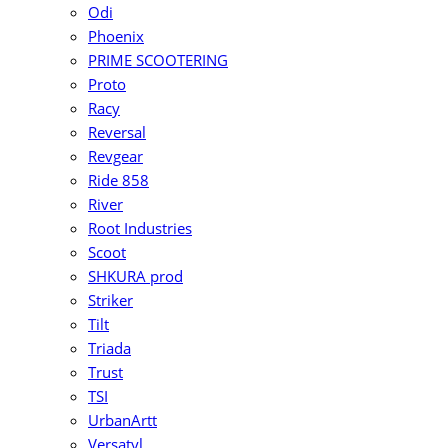
Odi
Phoenix
PRIME SCOOTERING
Proto
Racy
Reversal
Revgear
Ride 858
River
Root Industries
Scoot
SHKURA рrоd
Striker
Tilt
Triada
Trust
TSI
UrbanArtt
Versatyl