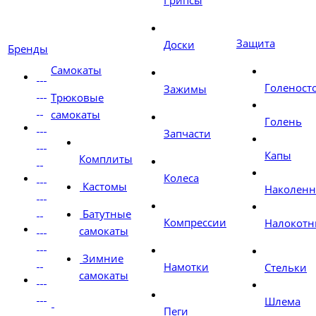
Грипсы
Защита
Доски
Бренды
Самокаты
Голеност
Зажимы
Трюковые
самокаты
Голень
Запчасти
Капы
Комплиты
Колеса
Кастомы
Наколен
Батутные
Компрессии
Налокотн
самокаты
Зимние
Намотки
Стельки
самокаты
Шлема
Пеги