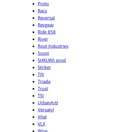
Proto
Racy
Reversal
Revgear
Ride 858
River
Root Industries
Scoot
SHKURA рrоd
Striker
Tilt
Triada
Trust
TSI
UrbanArtt
Versatyl
Vital
VLX
Wise