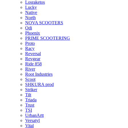
Losraketos
Lucky
Native
North
NOVA SCOOTERS
Odi
Phoenix
PRIME SCOOTERING
Proto
Racy
Reversal
Revgear
Ride 858
River
Root Industries
Scoot
SHKURA рrоd
Striker
Tilt
Triada
Trust
TSI
UrbanArtt
Versatyl
Vital