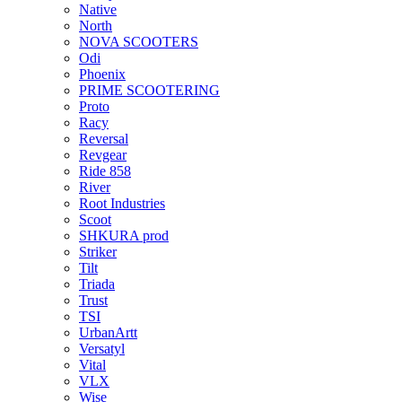
Native
North
NOVA SCOOTERS
Odi
Phoenix
PRIME SCOOTERING
Proto
Racy
Reversal
Revgear
Ride 858
River
Root Industries
Scoot
SHKURA рrоd
Striker
Tilt
Triada
Trust
TSI
UrbanArtt
Versatyl
Vital
VLX
Wise