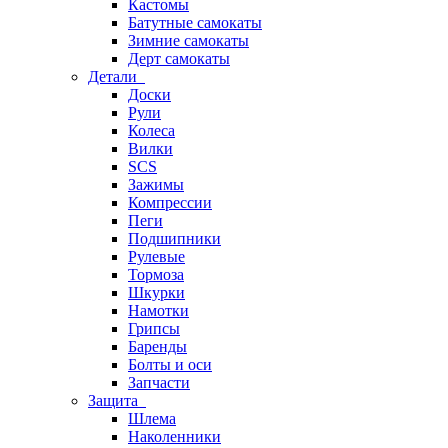
Кастомы
Батутные самокаты
Зимние самокаты
Дерт самокаты
Детали
Доски
Рули
Колеса
Вилки
SCS
Зажимы
Компрессии
Пеги
Подшипники
Рулевые
Тормоза
Шкурки
Намотки
Грипсы
Баренды
Болты и оси
Запчасти
Защита
Шлема
Наколенники