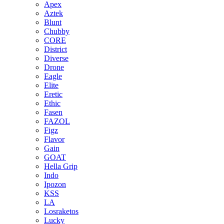
Apex
Aztek
Blunt
Chubby
CORE
District
Diverse
Drone
Eagle
Elite
Eretic
Ethic
Fasen
FAZOL
Figz
Flavor
Gain
GOAT
Hella Grip
Indo
Ipozon
KSS
LA
Losraketos
Lucky