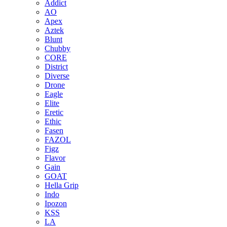
Addict
AO
Apex
Aztek
Blunt
Chubby
CORE
District
Diverse
Drone
Eagle
Elite
Eretic
Ethic
Fasen
FAZOL
Figz
Flavor
Gain
GOAT
Hella Grip
Indo
Ipozon
KSS
LA