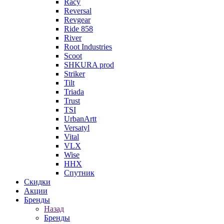
Racy
Reversal
Revgear
Ride 858
River
Root Industries
Scoot
SHKURA рrоd
Striker
Tilt
Triada
Trust
TSI
UrbanArtt
Versatyl
Vital
VLX
Wise
ННХ
Спутник
Скидки
Акции
Бренды
Назад
Бренды