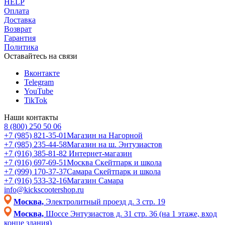
HELP
Оплата
Доставка
Возврат
Гарантия
Политика
Оставайтесь на связи
Вконтакте
Telegram
YouTube
TikTok
Наши контакты
8 (800) 250 50 06
+7 (985) 821-35-01
Магазин на Нагорной
+7 (985) 235-44-58
Магазин на ш. Энтузиастов
+7 (916) 385-81-82
Интернет-магазин
+7 (916) 697-69-51
Москва Скейтпарк и школа
+7 (999) 170-37-37
Самара Скейтпарк и школа
+7 (916) 533-32-16
Магазин Самара
info@kickscootershop.ru
Москва,
Электролитный проезд д. 3 стр. 19
Москва,
Шоссе Энтузиастов д. 31 стр. 36 (на 1 этаже, вход
конце здания)