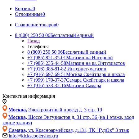
Корзина
0
Отложенные
0
Сравнение товаров
0
8 (800) 250 50 06
Бесплатный единый
Назад
Телефоны
8 (800) 250 50 06
Бесплатный единый
+7 (985) 821-35-01
Магазин на Нагорной
+7 (985) 235-44-58
Магазин на ш. Энтузиастов
+7 (916) 385-81-82
Интернет-магазин
+7 (916) 697-69-51
Москва Скейтпарк и школа
+7 (999) 170-37-37
Самара Скейтпарк и школа
+7 (916) 533-32-16
Магазин Самара
Контактная информация
Москва,
Электролитный проезд д. 3 стр. 19
Москва,
Шоссе Энтузиастов д. 31 стр. 36 (на 1 этаже, вход
конце здания)
Самара,
ул. Красноармейская, д.131, ТК "ГудОк" 3 этаж
info@kickscootershop.ru