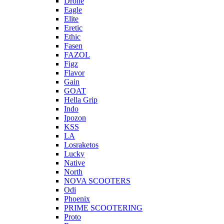
Drone
Eagle
Elite
Eretic
Ethic
Fasen
FAZOL
Figz
Flavor
Gain
GOAT
Hella Grip
Indo
Ipozon
KSS
LA
Losraketos
Lucky
Native
North
NOVA SCOOTERS
Odi
Phoenix
PRIME SCOOTERING
Proto