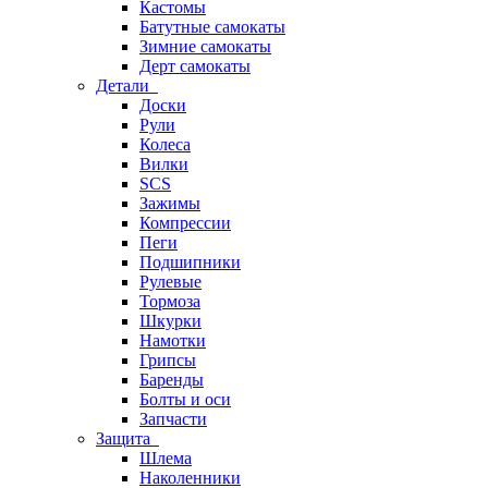
Кастомы
Батутные самокаты
Зимние самокаты
Дерт самокаты
Детали
Доски
Рули
Колеса
Вилки
SCS
Зажимы
Компрессии
Пеги
Подшипники
Рулевые
Тормоза
Шкурки
Намотки
Грипсы
Баренды
Болты и оси
Запчасти
Защита
Шлема
Наколенники