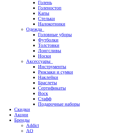
Голень
Голеностоп
Капы
Стельки
Налокотники
Одежда
Головные уборы
Футболки
Толстовки
Лонгсливы
Носки
Аксессуары
Инструменты
Рюкзаки и сумки
Наклейки
Браслеты
Сертификаты
Воск
Стафф
Подарочные наборы
Скидки
Акции
Бренды
Addict
AO