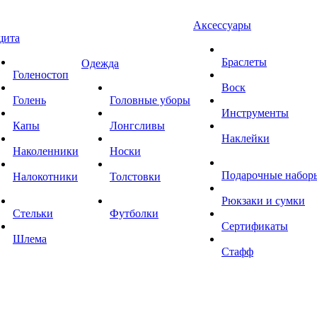
Аксессуары
щита
Браслеты
Одежда
Голеностоп
Воск
Голень
Головные уборы
Инструменты
Капы
Лонгсливы
Наклейки
Наколенники
Носки
Подарочные набор
Налокотники
Толстовки
Рюкзаки и сумки
Стельки
Футболки
Сертификаты
Шлема
Стафф