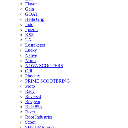
Flavor
Gain
GOAT
Hella Grip
Indo
Ipozon
KSS
LA
Losraketos
Lucky
Native
North
NOVA SCOOTERS
Odi
Phoenix
PRIME SCOOTERING
Proto
Racy
Reversal
Revgear
Ride 858
River
Root Industries
Scoot
SHKURA рrоd