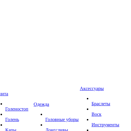
Аксессуары
щита
Браслеты
Одежда
Голеностоп
Воск
Голень
Головные уборы
Инструменты
Капы
Лонгсливы