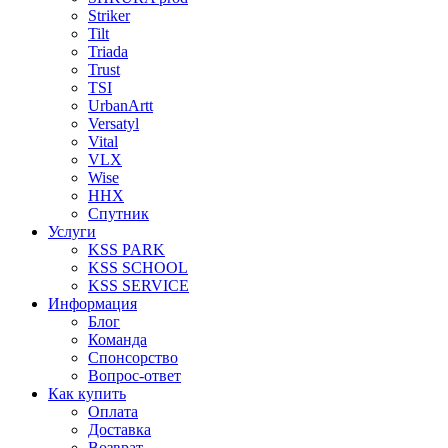
Striker
Tilt
Triada
Trust
TSI
UrbanArtt
Versatyl
Vital
VLX
Wise
ННХ
Спутник
Услуги
KSS PARK
KSS SCHOOL
KSS SERVICE
Информация
Блог
Команда
Спонсорство
Вопрос-ответ
Как купить
Оплата
Доставка
Возврат