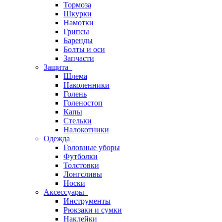
Тормоза
Шкурки
Намотки
Грипсы
Баренды
Болты и оси
Запчасти
Защита
Шлема
Наколенники
Голень
Голеностоп
Капы
Стельки
Налокотники
Одежда
Головные уборы
Футболки
Толстовки
Лонгсливы
Носки
Аксессуары
Инструменты
Рюкзаки и сумки
Наклейки