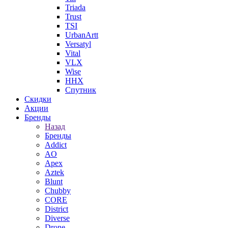
Triada
Trust
TSI
UrbanArtt
Versatyl
Vital
VLX
Wise
ННХ
Спутник
Скидки
Акции
Бренды
Назад
Бренды
Addict
AO
Apex
Aztek
Blunt
Chubby
CORE
District
Diverse
Drone