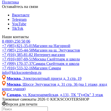
Политика
Оставайтесь на связи
Вконтакте
Telegram
YouTube
TikTok
Наши контакты
8 (800) 250 50 06
+7 (985) 821-35-01
Магазин на Нагорной
+7 (985) 235-44-58
Магазин на ш. Энтузиастов
+7 (916) 385-81-82
Интернет-магазин
+7 (916) 697-69-51
Москва Скейтпарк и школа
+7 (999) 170-37-37
Самара Скейтпарк и школа
+7 (916) 533-32-16
Магазин Самара
info@kickscootershop.ru
Москва,
Электролитный проезд д. 3 стр. 19
Москва,
Шоссе Энтузиастов д. 31 стр. 36 (на 1 этаже, вход
конце здания)
Самара,
ул. Красноармейская, д.131, ТК "ГудОк" 3 этаж
Трюковые самокаты 2026 © KICKSCOOTERSHOP
Версия для печати