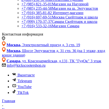
+7 (985) 821-35-01
Магазин на Нагорной
+7 (985) 235-44-58
Магазин на ш. Энтузиастов
+7 (916) 385-81-82
Интернет-магазин
+7 (916) 697-69-51
Москва Скейтпарк и школа
+7 (999) 170-37-37
Самара Скейтпарк и школа
+7 (916) 533-32-16
Магазин Самара
Контактная информация
Москва,
Электролитный проезд д. 3 стр. 19
Москва,
Шоссе Энтузиастов д. 31 стр. 36 (на 1 этаже, вход
конце здания)
Самара,
ул. Красноармейская, д.131, ТК "ГудОк" 3 этаж
info@kickscootershop.ru
Вконтакте
Telegram
YouTube
TikTok
Главная
-