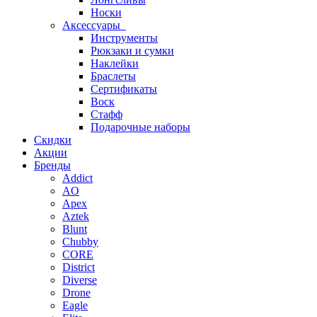
Носки
Аксессуары
Инструменты
Рюкзаки и сумки
Наклейки
Браслеты
Сертификаты
Воск
Стафф
Подарочные наборы
Скидки
Акции
Бренды
Addict
AO
Apex
Aztek
Blunt
Chubby
CORE
District
Diverse
Drone
Eagle