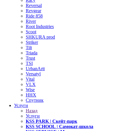
Racy
Reversal
Revgear
Ride 858
River
Root Industries
Scoot
SHKURA рrоd
Striker
Tilt
Triada
Trust
TSI
UrbanArtt
Versatyl
Vital
VLX
Wise
ННХ
Спутник
Услуги
Назад
Услуги
KSS PARK
| Скейт-парк
KSS SCHOOL
| Самокат-школа