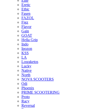
Elite
Eretic
Ethic
Fasen
FAZOL
Figz
Flavor
Gain
GOAT
Hella Grip
Indo
Ipozon
KSS
LA
Losraketos
Lucky
Native
North
NOVA SCOOTERS
Odi
Phoenix
PRIME SCOOTERING
Proto
Racy
Reversal