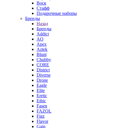
Воск
Стафф
Подарочные наборы
Бренды
Назад
Бренды
Addict
AO
Apex
Aztek
Blunt
Chubby
CORE
District
Diverse
Drone
Eagle
Elite
Eretic
Ethic
Fasen
FAZOL
Figz
Flavor
Gain