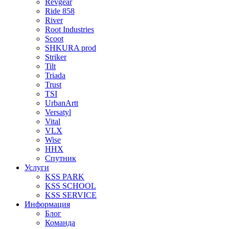
Revgear
Ride 858
River
Root Industries
Scoot
SHKURA рrоd
Striker
Tilt
Triada
Trust
TSI
UrbanArtt
Versatyl
Vital
VLX
Wise
ННХ
Спутник
Услуги
KSS PARK
KSS SCHOOL
KSS SERVICE
Информация
Блог
Команда