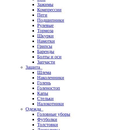
Зажимы
Компрессии
Пеги
Подшипники
Рулевые
Тормоза
Шкурки
Намотки
Грипсы
Баренды
Болты и оси
Запчасти
Защита
Шлема
Наколенники
Голень
Голеностоп
Капы
Стельки
Налокотники
Одежда
Головные уборы
Футболки
Толстовки
Лонгсливы