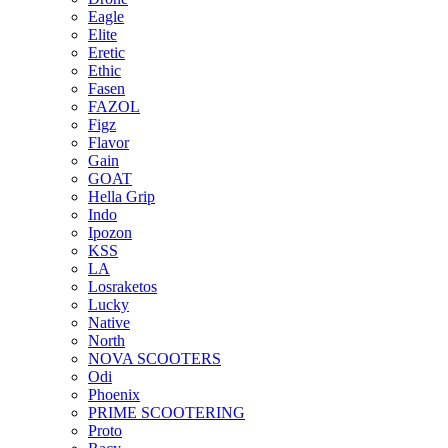
Eagle
Elite
Eretic
Ethic
Fasen
FAZOL
Figz
Flavor
Gain
GOAT
Hella Grip
Indo
Ipozon
KSS
LA
Losraketos
Lucky
Native
North
NOVA SCOOTERS
Odi
Phoenix
PRIME SCOOTERING
Proto