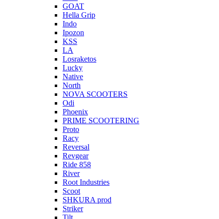
GOAT
Hella Grip
Indo
Ipozon
KSS
LA
Losraketos
Lucky
Native
North
NOVA SCOOTERS
Odi
Phoenix
PRIME SCOOTERING
Proto
Racy
Reversal
Revgear
Ride 858
River
Root Industries
Scoot
SHKURA рrоd
Striker
Tilt