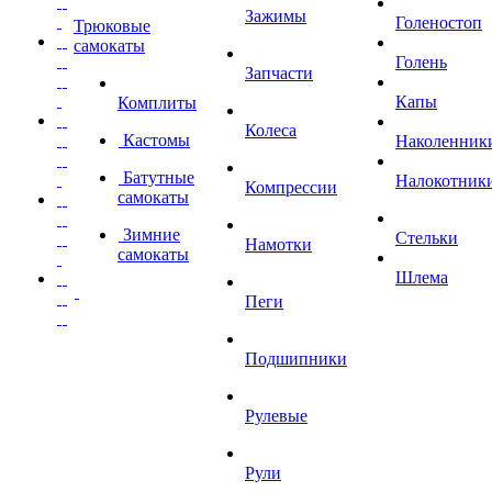
Зажимы
Голеностоп
Трюковые
самокаты
Голень
Запчасти
Капы
Комплиты
Колеса
Кастомы
Наколенник
Батутные
Налокотник
Компрессии
самокаты
Зимние
Стельки
Намотки
самокаты
Шлема
Пеги
Подшипники
Рулевые
Рули