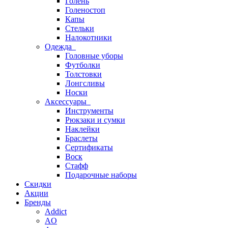
Голень
Голеностоп
Капы
Стельки
Налокотники
Одежда
Головные уборы
Футболки
Толстовки
Лонгсливы
Носки
Аксессуары
Инструменты
Рюкзаки и сумки
Наклейки
Браслеты
Сертификаты
Воск
Стафф
Подарочные наборы
Скидки
Акции
Бренды
Addict
AO