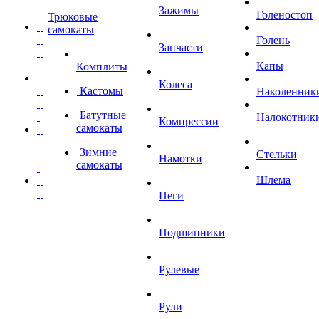
Зажимы
Голеностоп
Трюковые
самокаты
Голень
Запчасти
Капы
Комплиты
Колеса
Кастомы
Наколенник
Батутные
Налокотник
Компрессии
самокаты
Зимние
Стельки
Намотки
самокаты
Шлема
Пеги
Подшипники
Рулевые
Рули