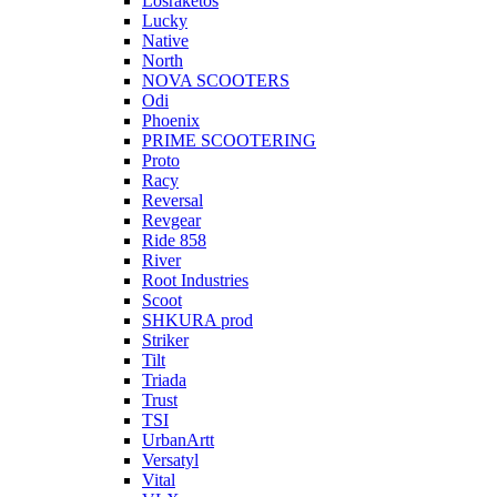
Losraketos
Lucky
Native
North
NOVA SCOOTERS
Odi
Phoenix
PRIME SCOOTERING
Proto
Racy
Reversal
Revgear
Ride 858
River
Root Industries
Scoot
SHKURA рrоd
Striker
Tilt
Triada
Trust
TSI
UrbanArtt
Versatyl
Vital