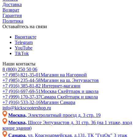
Доставка
Возврат
Гарантия
Политика
Оставайтесь на связи
Вконтакте
Telegram
YouTube
TikTok
Наши контакты
8 (800) 250 50 06
+7 (985) 821-35-01
Магазин на Нагорной
+7 (985) 235-44-58
Магазин на ш. Энтузиастов
+7 (916) 385-81-82
Интернет-магазин
+7 (916) 697-69-51
Москва Скейтпарк и школа
+7 (999) 170-37-37
Самара Скейтпарк и школа
+7 (916) 533-32-16
Магазин Самара
info@kickscootershop.ru
Москва,
Электролитный проезд д. 3 стр. 19
Москва,
Шоссе Энтузиастов д. 31 стр. 36 (на 1 этаже, вход
конце здания)
Самара,
ул. Красноармейская, д.131, ТК "ГудОк" 3 этаж