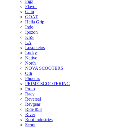
Figz
Flavor
Gain
GOAT
Hella Grip
Indo
Ipozon
KSS
LA
Losraketos
Lucky
Native
North
NOVA SCOOTERS
Odi
Phoenix
PRIME SCOOTERING
Proto
Racy
Reversal
Revgear
Ride 858
River
Root Industries
Scoot