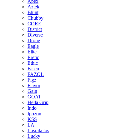
Apex
Aztek
Blunt
Chubby
CORE
District
Diverse
Drone
Eagle
Elite
Eretic
Ethic
Fasen
FAZOL
Figz
Flavor
Gain
GOAT
Hella Grip
Indo
Ipozon
KSS
LA
Losraketos
Lucky