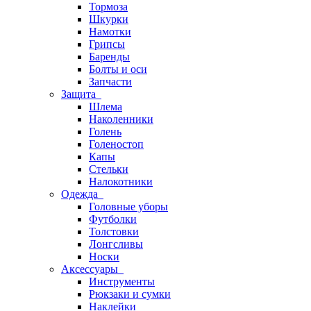
Тормоза
Шкурки
Намотки
Грипсы
Баренды
Болты и оси
Запчасти
Защита
Шлема
Наколенники
Голень
Голеностоп
Капы
Стельки
Налокотники
Одежда
Головные уборы
Футболки
Толстовки
Лонгсливы
Носки
Аксессуары
Инструменты
Рюкзаки и сумки
Наклейки