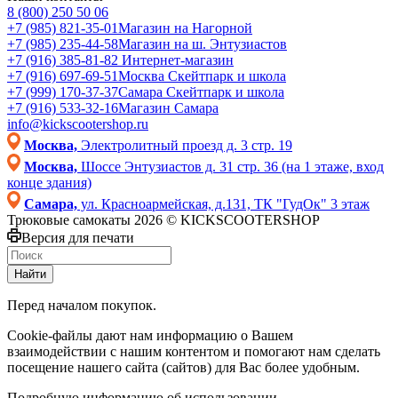
8 (800) 250 50 06
+7 (985) 821-35-01
Магазин на Нагорной
+7 (985) 235-44-58
Магазин на ш. Энтузиастов
+7 (916) 385-81-82
Интернет-магазин
+7 (916) 697-69-51
Москва Скейтпарк и школа
+7 (999) 170-37-37
Самара Скейтпарк и школа
+7 (916) 533-32-16
Магазин Самара
info@kickscootershop.ru
Москва,
Электролитный проезд д. 3 стр. 19
Москва,
Шоссе Энтузиастов д. 31 стр. 36 (на 1 этаже, вход
конце здания)
Самара,
ул. Красноармейская, д.131, ТК "ГудОк" 3 этаж
Трюковые самокаты 2026 © KICKSCOOTERSHOP
Версия для печати
Найти
Перед началом покупок.
Cookie-файлы дают нам информацию о Вашем
взаимодействии с нашим контентом и помогают нам сделать
посещение нашего сайта (сайтов) для Вас более удобным.
Подробную информацию об использовании