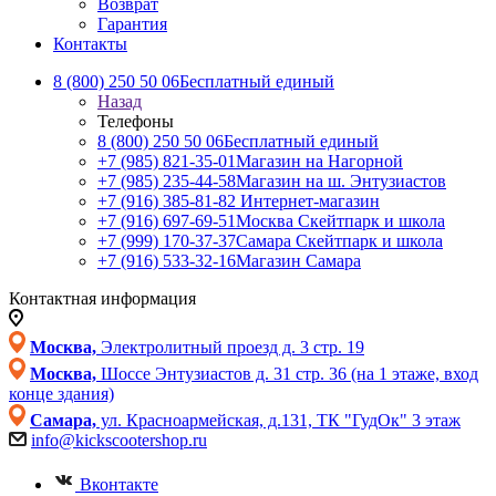
Возврат
Гарантия
Контакты
8 (800) 250 50 06
Бесплатный единый
Назад
Телефоны
8 (800) 250 50 06
Бесплатный единый
+7 (985) 821-35-01
Магазин на Нагорной
+7 (985) 235-44-58
Магазин на ш. Энтузиастов
+7 (916) 385-81-82
Интернет-магазин
+7 (916) 697-69-51
Москва Скейтпарк и школа
+7 (999) 170-37-37
Самара Скейтпарк и школа
+7 (916) 533-32-16
Магазин Самара
Контактная информация
Москва,
Электролитный проезд д. 3 стр. 19
Москва,
Шоссе Энтузиастов д. 31 стр. 36 (на 1 этаже, вход
конце здания)
Самара,
ул. Красноармейская, д.131, ТК "ГудОк" 3 этаж
info@kickscootershop.ru
Вконтакте