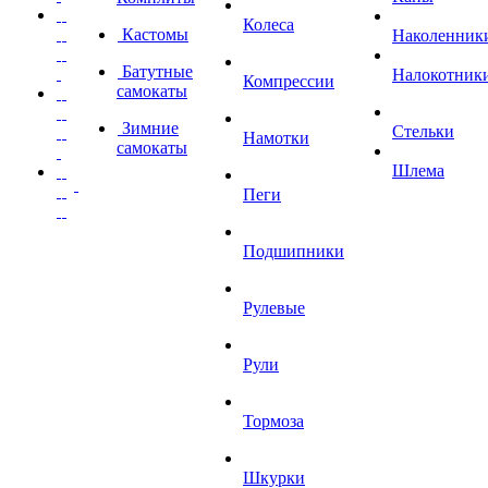
Колеса
Кастомы
Наколенник
Батутные
Налокотник
Компрессии
самокаты
Зимние
Стельки
Намотки
самокаты
Шлема
Пеги
Подшипники
Рулевые
Рули
Тормоза
Шкурки