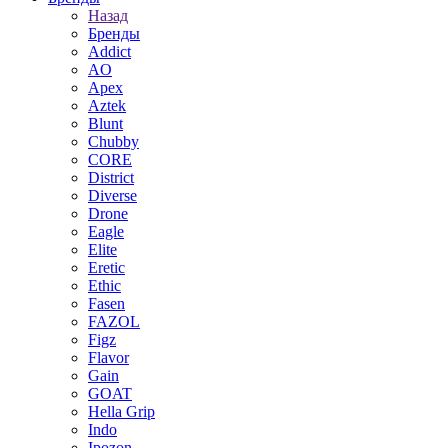
Назад
Бренды
Addict
AO
Apex
Aztek
Blunt
Chubby
CORE
District
Diverse
Drone
Eagle
Elite
Eretic
Ethic
Fasen
FAZOL
Figz
Flavor
Gain
GOAT
Hella Grip
Indo
Ipozon