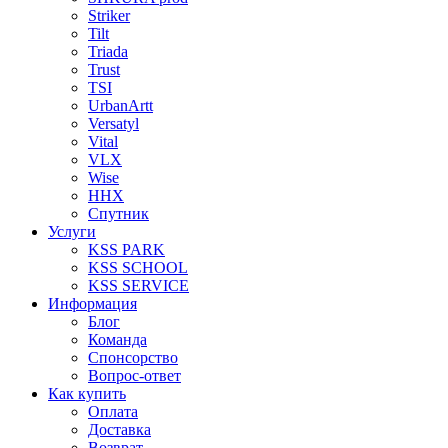
Striker
Tilt
Triada
Trust
TSI
UrbanArtt
Versatyl
Vital
VLX
Wise
ННХ
Спутник
Услуги
KSS PARK
KSS SCHOOL
KSS SERVICE
Информация
Блог
Команда
Спонсорство
Вопрос-ответ
Как купить
Оплата
Доставка
Возврат