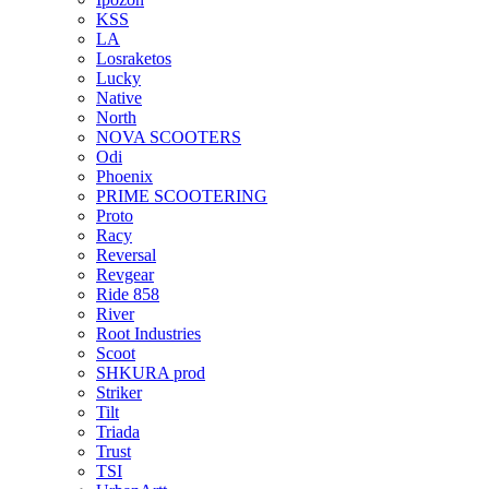
KSS
LA
Losraketos
Lucky
Native
North
NOVA SCOOTERS
Odi
Phoenix
PRIME SCOOTERING
Proto
Racy
Reversal
Revgear
Ride 858
River
Root Industries
Scoot
SHKURA рrоd
Striker
Tilt
Triada
Trust
TSI