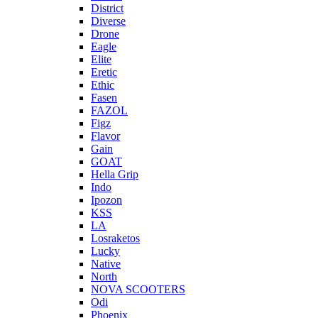
District
Diverse
Drone
Eagle
Elite
Eretic
Ethic
Fasen
FAZOL
Figz
Flavor
Gain
GOAT
Hella Grip
Indo
Ipozon
KSS
LA
Losraketos
Lucky
Native
North
NOVA SCOOTERS
Odi
Phoenix