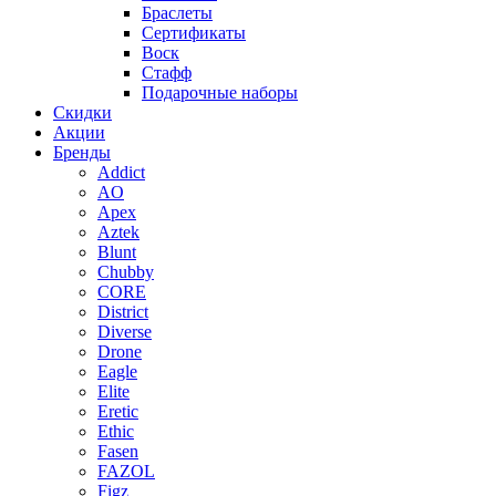
Браслеты
Сертификаты
Воск
Стафф
Подарочные наборы
Скидки
Акции
Бренды
Addict
AO
Apex
Aztek
Blunt
Chubby
CORE
District
Diverse
Drone
Eagle
Elite
Eretic
Ethic
Fasen
FAZOL
Figz