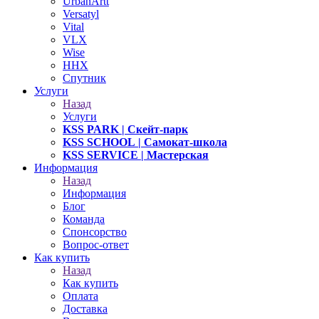
UrbanArtt
Versatyl
Vital
VLX
Wise
ННХ
Спутник
Услуги
Назад
Услуги
KSS PARK
| Скейт-парк
KSS SCHOOL
| Самокат-школа
KSS SERVICE
| Мастерская
Информация
Назад
Информация
Блог
Команда
Спонсорство
Вопрос-ответ
Как купить
Назад
Как купить
Оплата
Доставка