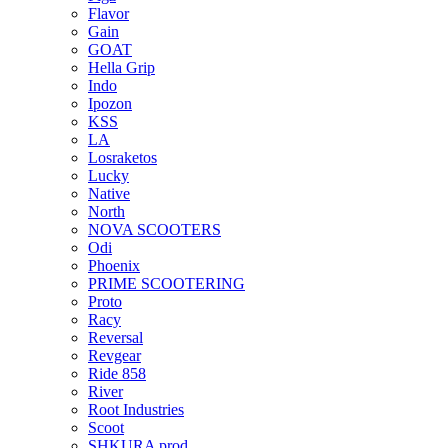
Flavor
Gain
GOAT
Hella Grip
Indo
Ipozon
KSS
LA
Losraketos
Lucky
Native
North
NOVA SCOOTERS
Odi
Phoenix
PRIME SCOOTERING
Proto
Racy
Reversal
Revgear
Ride 858
River
Root Industries
Scoot
SHKURA рrоd