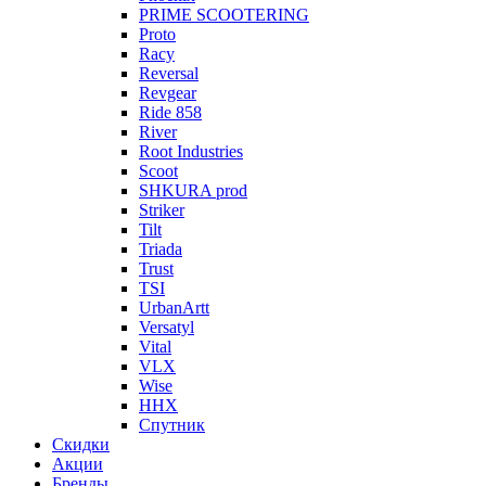
PRIME SCOOTERING
Proto
Racy
Reversal
Revgear
Ride 858
River
Root Industries
Scoot
SHKURA рrоd
Striker
Tilt
Triada
Trust
TSI
UrbanArtt
Versatyl
Vital
VLX
Wise
ННХ
Спутник
Скидки
Акции
Бренды