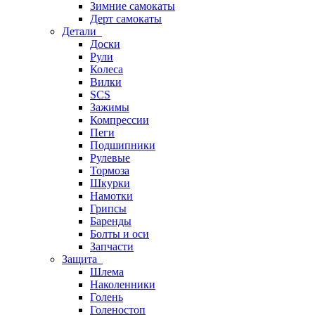
Зимние самокаты
Дерт самокаты
Детали
Доски
Рули
Колеса
Вилки
SCS
Зажимы
Компрессии
Пеги
Подшипники
Рулевые
Тормоза
Шкурки
Намотки
Грипсы
Баренды
Болты и оси
Запчасти
Защита
Шлема
Наколенники
Голень
Голеностоп