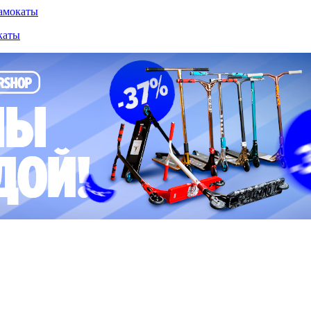
амокаты
каты