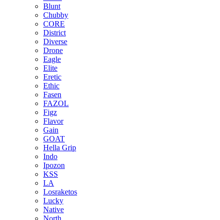
Blunt
Chubby
CORE
District
Diverse
Drone
Eagle
Elite
Eretic
Ethic
Fasen
FAZOL
Figz
Flavor
Gain
GOAT
Hella Grip
Indo
Ipozon
KSS
LA
Losraketos
Lucky
Native
North