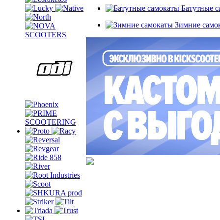
Батутные с
Зимние само