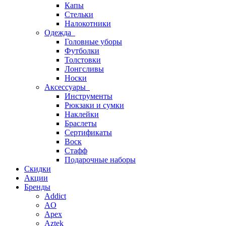
Капы
Стельки
Налокотники
Одежда
Головные уборы
Футболки
Толстовки
Лонгсливы
Носки
Аксессуары
Инструменты
Рюкзаки и сумки
Наклейки
Браслеты
Сертификаты
Воск
Стафф
Подарочные наборы
Скидки
Акции
Бренды
Addict
AO
Apex
Aztek