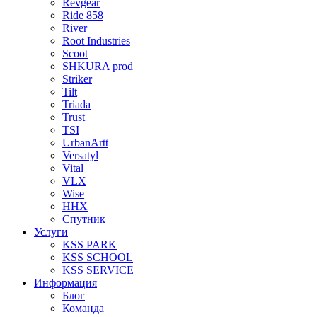
Revgear
Ride 858
River
Root Industries
Scoot
SHKURA рrоd
Striker
Tilt
Triada
Trust
TSI
UrbanArtt
Versatyl
Vital
VLX
Wise
ННХ
Спутник
Услуги
KSS PARK
KSS SCHOOL
KSS SERVICE
Информация
Блог
Команда