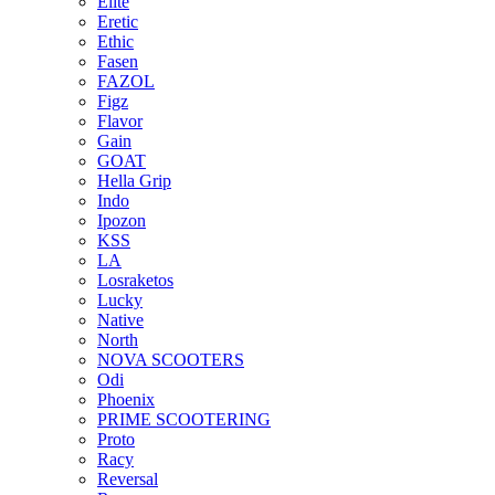
Elite
Eretic
Ethic
Fasen
FAZOL
Figz
Flavor
Gain
GOAT
Hella Grip
Indo
Ipozon
KSS
LA
Losraketos
Lucky
Native
North
NOVA SCOOTERS
Odi
Phoenix
PRIME SCOOTERING
Proto
Racy
Reversal