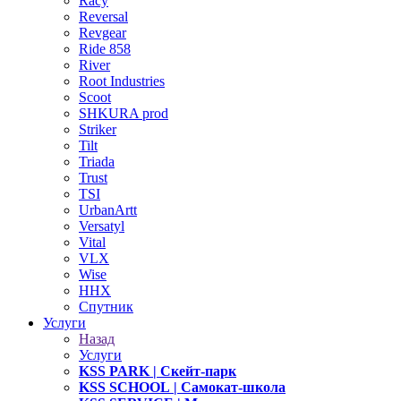
Racy
Reversal
Revgear
Ride 858
River
Root Industries
Scoot
SHKURA рrоd
Striker
Tilt
Triada
Trust
TSI
UrbanArtt
Versatyl
Vital
VLX
Wise
ННХ
Спутник
Услуги
Назад
Услуги
KSS PARK
| Скейт-парк
KSS SCHOOL
| Самокат-школа