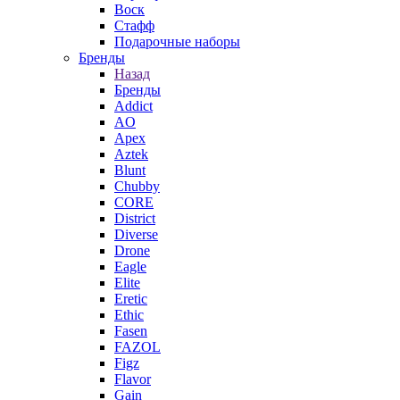
Воск
Стафф
Подарочные наборы
Бренды
Назад
Бренды
Addict
AO
Apex
Aztek
Blunt
Chubby
CORE
District
Diverse
Drone
Eagle
Elite
Eretic
Ethic
Fasen
FAZOL
Figz
Flavor
Gain