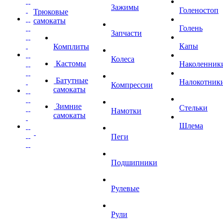
Зажимы
Голеностоп
Трюковые
самокаты
Голень
Запчасти
Капы
Комплиты
Колеса
Кастомы
Наколенник
Батутные
Налокотник
Компрессии
самокаты
Зимние
Стельки
Намотки
самокаты
Шлема
Пеги
Подшипники
Рулевые
Рули