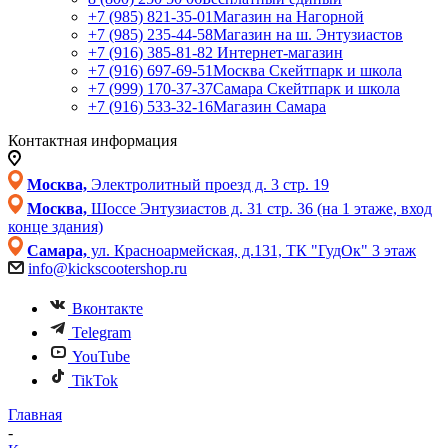
+7 (985) 821-35-01
Магазин на Нагорной
+7 (985) 235-44-58
Магазин на ш. Энтузиастов
+7 (916) 385-81-82
Интернет-магазин
+7 (916) 697-69-51
Москва Скейтпарк и школа
+7 (999) 170-37-37
Самара Скейтпарк и школа
+7 (916) 533-32-16
Магазин Самара
Контактная информация
Москва,
Электролитный проезд д. 3 стр. 19
Москва,
Шоссе Энтузиастов д. 31 стр. 36 (на 1 этаже, вход
конце здания)
Самара,
ул. Красноармейская, д.131, ТК "ГудОк" 3 этаж
info@kickscootershop.ru
Вконтакте
Telegram
YouTube
TikTok
Главная
-