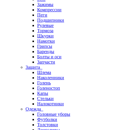
Зажимы
Компрессии
Пеги
Подшипники
Рулевые
Тормоза
Шкурки
Намотки
Грипсы
Баренды
Болты и оси
Запчасти
Защита
Шлема
Наколенники
Голень
Голеностоп
Капы
Стельки
Налокотники
Одежда
Головные уборы
Футболки
Толстовки
Лонгсливы