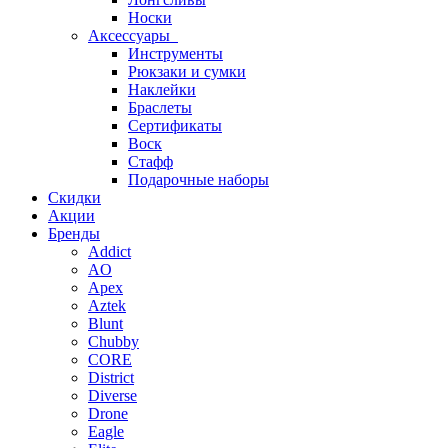
Носки
Аксессуары
Инструменты
Рюкзаки и сумки
Наклейки
Браслеты
Сертификаты
Воск
Стафф
Подарочные наборы
Скидки
Акции
Бренды
Addict
AO
Apex
Aztek
Blunt
Chubby
CORE
District
Diverse
Drone
Eagle