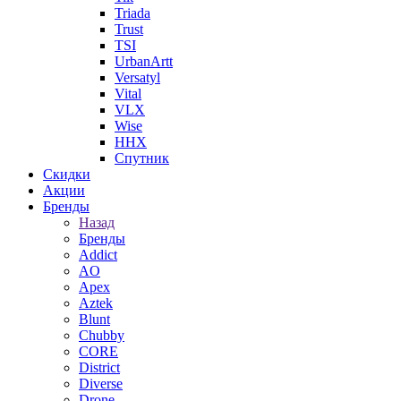
Triada
Trust
TSI
UrbanArtt
Versatyl
Vital
VLX
Wise
ННХ
Спутник
Скидки
Акции
Бренды
Назад
Бренды
Addict
AO
Apex
Aztek
Blunt
Chubby
CORE
District
Diverse
Drone