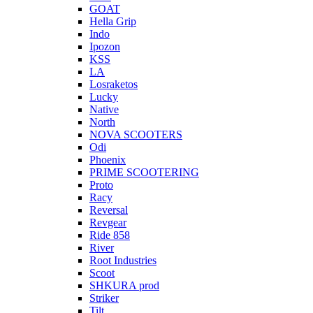
GOAT
Hella Grip
Indo
Ipozon
KSS
LA
Losraketos
Lucky
Native
North
NOVA SCOOTERS
Odi
Phoenix
PRIME SCOOTERING
Proto
Racy
Reversal
Revgear
Ride 858
River
Root Industries
Scoot
SHKURA рrоd
Striker
Tilt