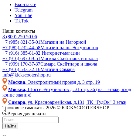
Вконтакте
Telegram
YouTube
TikTok
Наши контакты
8 (800) 250 50 06
+7 (985) 821-35-01
Магазин на Нагорной
+7 (985) 235-44-58
Магазин на ш. Энтузиастов
+7 (916) 385-81-82
Интернет-магазин
+7 (916) 697-69-51
Москва Скейтпарк и школа
+7 (999) 170-37-37
Самара Скейтпарк и школа
+7 (916) 533-32-16
Магазин Самара
info@kickscootershop.ru
Москва,
Электролитный проезд д. 3 стр. 19
Москва,
Шоссе Энтузиастов д. 31 стр. 36 (на 1 этаже, вход
конце здания)
Самара,
ул. Красноармейская, д.131, ТК "ГудОк" 3 этаж
Трюковые самокаты 2026 © KICKSCOOTERSHOP
Версия для печати
Найти