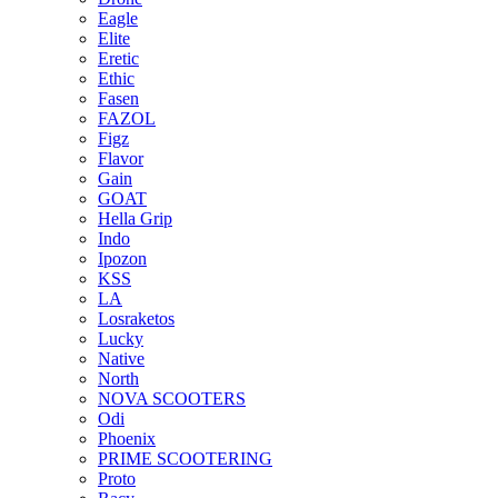
Eagle
Elite
Eretic
Ethic
Fasen
FAZOL
Figz
Flavor
Gain
GOAT
Hella Grip
Indo
Ipozon
KSS
LA
Losraketos
Lucky
Native
North
NOVA SCOOTERS
Odi
Phoenix
PRIME SCOOTERING
Proto