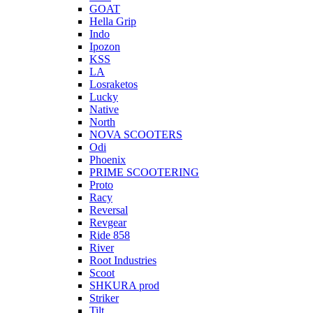
GOAT
Hella Grip
Indo
Ipozon
KSS
LA
Losraketos
Lucky
Native
North
NOVA SCOOTERS
Odi
Phoenix
PRIME SCOOTERING
Proto
Racy
Reversal
Revgear
Ride 858
River
Root Industries
Scoot
SHKURA рrоd
Striker
Tilt