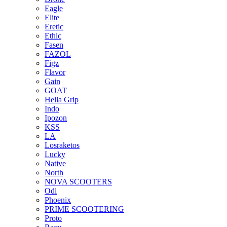
Eagle
Elite
Eretic
Ethic
Fasen
FAZOL
Figz
Flavor
Gain
GOAT
Hella Grip
Indo
Ipozon
KSS
LA
Losraketos
Lucky
Native
North
NOVA SCOOTERS
Odi
Phoenix
PRIME SCOOTERING
Proto