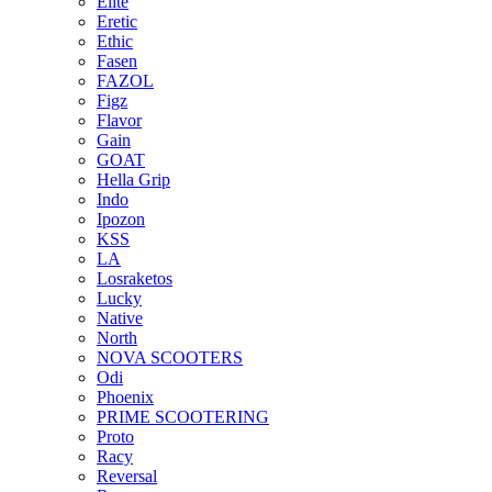
Elite
Eretic
Ethic
Fasen
FAZOL
Figz
Flavor
Gain
GOAT
Hella Grip
Indo
Ipozon
KSS
LA
Losraketos
Lucky
Native
North
NOVA SCOOTERS
Odi
Phoenix
PRIME SCOOTERING
Proto
Racy
Reversal