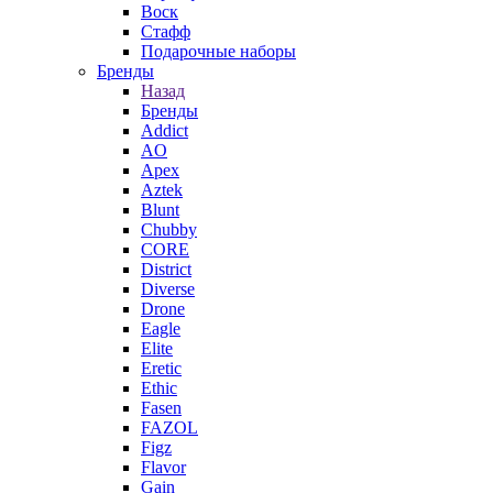
Воск
Стафф
Подарочные наборы
Бренды
Назад
Бренды
Addict
AO
Apex
Aztek
Blunt
Chubby
CORE
District
Diverse
Drone
Eagle
Elite
Eretic
Ethic
Fasen
FAZOL
Figz
Flavor
Gain