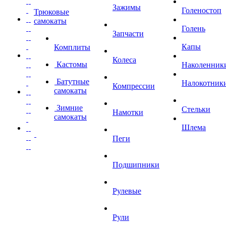
Зажимы
Голеностоп
Трюковые
самокаты
Голень
Запчасти
Капы
Комплиты
Колеса
Кастомы
Наколенник
Батутные
Налокотник
Компрессии
самокаты
Зимние
Стельки
Намотки
самокаты
Шлема
Пеги
Подшипники
Рулевые
Рули