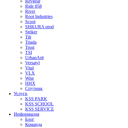
Revgear
Ride 858
River
Root Industries
Scoot
SHKURA рrоd
Striker
Tilt
Triada
Trust
TSI
UrbanArtt
Versatyl
Vital
VLX
Wise
ННХ
Спутник
Услуги
KSS PARK
KSS SCHOOL
KSS SERVICE
Информация
Блог
Команда