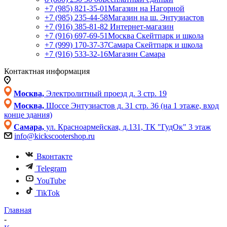
+7 (985) 821-35-01
Магазин на Нагорной
+7 (985) 235-44-58
Магазин на ш. Энтузиастов
+7 (916) 385-81-82
Интернет-магазин
+7 (916) 697-69-51
Москва Скейтпарк и школа
+7 (999) 170-37-37
Самара Скейтпарк и школа
+7 (916) 533-32-16
Магазин Самара
Контактная информация
Москва,
Электролитный проезд д. 3 стр. 19
Москва,
Шоссе Энтузиастов д. 31 стр. 36 (на 1 этаже, вход
конце здания)
Самара,
ул. Красноармейская, д.131, ТК "ГудОк" 3 этаж
info@kickscootershop.ru
Вконтакте
Telegram
YouTube
TikTok
Главная
-