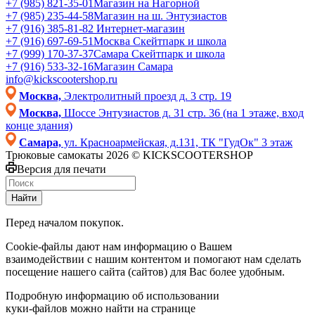
+7 (985) 821-35-01
Магазин на Нагорной
+7 (985) 235-44-58
Магазин на ш. Энтузиастов
+7 (916) 385-81-82
Интернет-магазин
+7 (916) 697-69-51
Москва Скейтпарк и школа
+7 (999) 170-37-37
Самара Скейтпарк и школа
+7 (916) 533-32-16
Магазин Самара
info@kickscootershop.ru
Москва,
Электролитный проезд д. 3 стр. 19
Москва,
Шоссе Энтузиастов д. 31 стр. 36 (на 1 этаже, вход
конце здания)
Самара,
ул. Красноармейская, д.131, ТК "ГудОк" 3 этаж
Трюковые самокаты 2026 © KICKSCOOTERSHOP
Версия для печати
Найти
Перед началом покупок.
Cookie-файлы дают нам информацию о Вашем
взаимодействии с нашим контентом и помогают нам сделать
посещение нашего сайта (сайтов) для Вас более удобным.
Подробную информацию об использовании
куки-файлов можно найти на странице