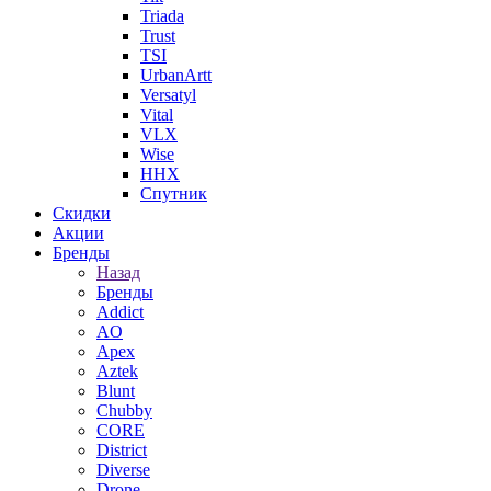
Triada
Trust
TSI
UrbanArtt
Versatyl
Vital
VLX
Wise
ННХ
Спутник
Скидки
Акции
Бренды
Назад
Бренды
Addict
AO
Apex
Aztek
Blunt
Chubby
CORE
District
Diverse
Drone