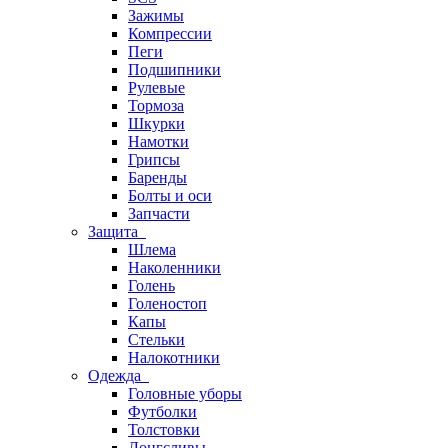
Зажимы
Компрессии
Пеги
Подшипники
Рулевые
Тормоза
Шкурки
Намотки
Грипсы
Баренды
Болты и оси
Запчасти
Защита
Шлема
Наколенники
Голень
Голеностоп
Капы
Стельки
Налокотники
Одежда
Головные уборы
Футболки
Толстовки
Лонгсливы