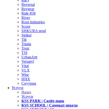
Racy
Reversal
Revgear
Ride 858
River
Root Industries
Scoot
SHKURA рrоd
Striker
Tilt
Triada
Trust
TSI
UrbanArtt
Versatyl
Vital
VLX
Wise
ННХ
Спутник
Услуги
Назад
Услуги
KSS PARK
| Скейт-парк
KSS SCHOOL
| Самокат-школа