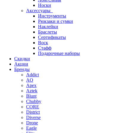
Носки
Аксессуары
Инструменты
Рюкзаки и сумки
Наклейки
Браслеты
Сертификаты
Воск
Стафф
Подарочные наборы
Скидки
Акции
Бренды
Addict
AO
Apex
Aztek
Blunt
Chubby
CORE
District
Diverse
Drone
Eagle