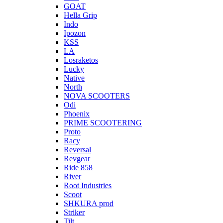
GOAT
Hella Grip
Indo
Ipozon
KSS
LA
Losraketos
Lucky
Native
North
NOVA SCOOTERS
Odi
Phoenix
PRIME SCOOTERING
Proto
Racy
Reversal
Revgear
Ride 858
River
Root Industries
Scoot
SHKURA рrоd
Striker
Tilt