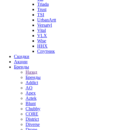
Triada
Trust
TSI
UrbanArtt
Versatyl
Vital
VLX
Wise
ННХ
Спутник
Скидки
Акции
Бренды
Назад
Бренды
Addict
AO
Apex
Aztek
Blunt
Chubby
CORE
District
Diverse
Drone