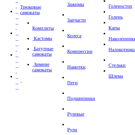
Зажимы
Голеностоп
Трюковые
самокаты
Голень
Запчасти
Капы
Комплиты
Колеса
Кастомы
Наколенник
Батутные
Налокотник
Компрессии
самокаты
Зимние
Стельки
Намотки
самокаты
Шлема
Пеги
Подшипники
Рулевые
Рули