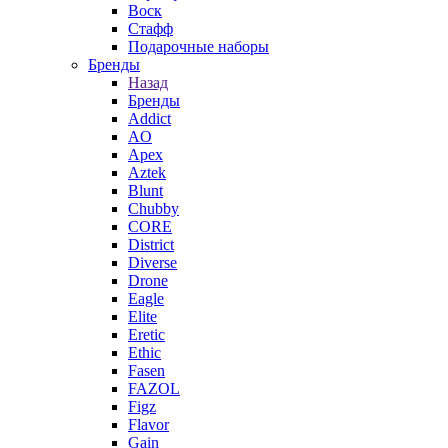
Воск
Стафф
Подарочные наборы
Бренды
Назад
Бренды
Addict
AO
Apex
Aztek
Blunt
Chubby
CORE
District
Diverse
Drone
Eagle
Elite
Eretic
Ethic
Fasen
FAZOL
Figz
Flavor
Gain