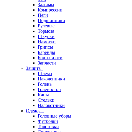
Зажимы
Компрессии
Пеги
Подшипники
Рулевые
Тормоза
Шкурки
Намотки
Грипсы
Баренды
Болты и оси
Запчасти
Защита
Шлема
Наколенники
Голень
Голеностоп
Капы
Стельки
Налокотники
Одежда
Головные уборы
Футболки
Толстовки
Лонгсливы