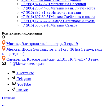
+7 (985) 821-35-01
Магазин на Нагорной
+7 (985) 235-44-58
Магазин на ш. Энтузиастов
+7 (916) 385-81-82
Интернет-магазин
+7 (916) 697-69-51
Москва Скейтпарк и школа
+7 (999) 170-37-37
Самара Скейтпарк и школа
+7 (916) 533-32-16
Магазин Самара
Контактная информация
Москва,
Электролитный проезд д. 3 стр. 19
Москва,
Шоссе Энтузиастов д. 31 стр. 36 (на 1 этаже, вход
конце здания)
Самара,
ул. Красноармейская, д.131, ТК "ГудОк" 3 этаж
info@kickscootershop.ru
Вконтакте
Telegram
YouTube
TikTok
Главная
-