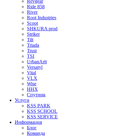
Revgear
Ride 858
River
Root Industries
Scoot
SHKURA рrоd
Striker
Tilt
Triada
Trust
TSI
UrbanArtt
Versatyl
Vital
VLX
Wise
ННХ
Спутник
Услуги
KSS PARK
KSS SCHOOL
KSS SERVICE
Информация
Блог
Команда