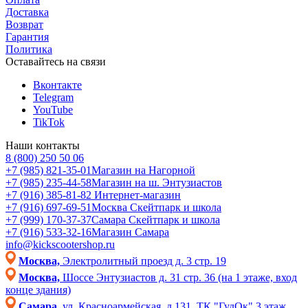
Доставка
Возврат
Гарантия
Политика
Оставайтесь на связи
Вконтакте
Telegram
YouTube
TikTok
Наши контакты
8 (800) 250 50 06
+7 (985) 821-35-01
Магазин на Нагорной
+7 (985) 235-44-58
Магазин на ш. Энтузиастов
+7 (916) 385-81-82
Интернет-магазин
+7 (916) 697-69-51
Москва Скейтпарк и школа
+7 (999) 170-37-37
Самара Скейтпарк и школа
+7 (916) 533-32-16
Магазин Самара
info@kickscootershop.ru
Москва,
Электролитный проезд д. 3 стр. 19
Москва,
Шоссе Энтузиастов д. 31 стр. 36 (на 1 этаже, вход
конце здания)
Самара,
ул. Красноармейская, д.131, ТК "ГудОк" 3 этаж