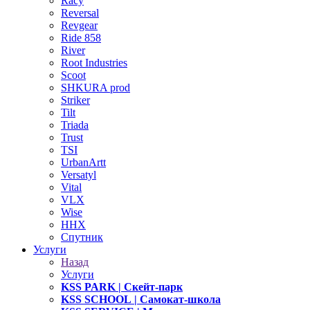
Racy
Reversal
Revgear
Ride 858
River
Root Industries
Scoot
SHKURA рrоd
Striker
Tilt
Triada
Trust
TSI
UrbanArtt
Versatyl
Vital
VLX
Wise
ННХ
Спутник
Услуги
Назад
Услуги
KSS PARK
| Скейт-парк
KSS SCHOOL
| Самокат-школа