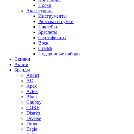
Носки
Аксессуары
Инструменты
Рюкзаки и сумки
Наклейки
Браслеты
Сертификаты
Воск
Стафф
Подарочные наборы
Скидки
Акции
Бренды
Addict
AO
Apex
Aztek
Blunt
Chubby
CORE
District
Diverse
Drone
Eagle