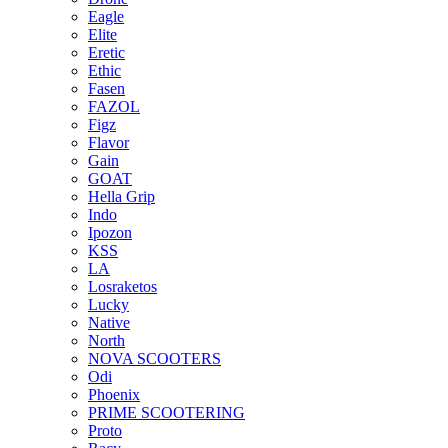
Eagle
Elite
Eretic
Ethic
Fasen
FAZOL
Figz
Flavor
Gain
GOAT
Hella Grip
Indo
Ipozon
KSS
LA
Losraketos
Lucky
Native
North
NOVA SCOOTERS
Odi
Phoenix
PRIME SCOOTERING
Proto