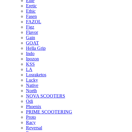
Elite
Eretic
Ethic
Fasen
FAZOL
Figz
Flavor
Gain
GOAT
Hella Grip
Indo
Ipozon
KSS
LA
Losraketos
Lucky
Native
North
NOVA SCOOTERS
Odi
Phoenix
PRIME SCOOTERING
Proto
Racy
Reversal