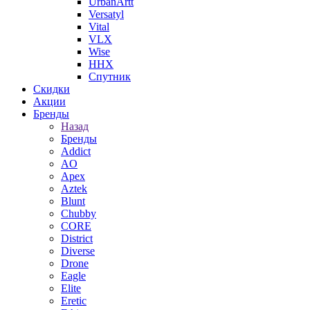
UrbanArtt
Versatyl
Vital
VLX
Wise
ННХ
Спутник
Скидки
Акции
Бренды
Назад
Бренды
Addict
AO
Apex
Aztek
Blunt
Chubby
CORE
District
Diverse
Drone
Eagle
Elite
Eretic