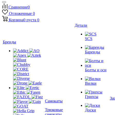
Сравнение
0
Отложенные
0
Корзина
0
пуста
0
Детали
SCS
Бренды
Баренды
Болты и оси
Вилки
Грипсы
За
Самокаты
Трюковые
Доски
самокаты