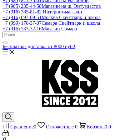
+7 (985) 821-35-01
Магазин на Нагорной
+7 (985) 235-44-58
Магазин на ш. Энтузиастов
+7 (916) 385-81-82
Интернет-магазин
+7 (916) 697-69-51
Москва Скейтпарк и школа
+7 (999) 170-37-37
Самара Скейтпарк и школа
+7 (916) 533-32-16
Магазин Самара
Бесплатная доставка от 8000 руб.!
Сравнение
0
Отложенные
0
Корзина
0
0