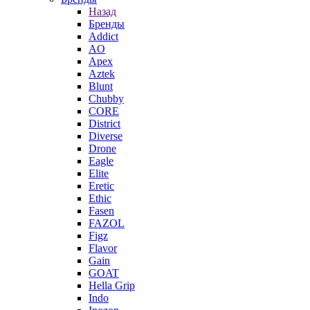
Назад
Бренды
Addict
AO
Apex
Aztek
Blunt
Chubby
CORE
District
Diverse
Drone
Eagle
Elite
Eretic
Ethic
Fasen
FAZOL
Figz
Flavor
Gain
GOAT
Hella Grip
Indo