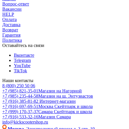
Вопрос-ответ
Вакансии
HELP
Оплата
Доставка
Возврат
Гарантия
Политика
Оставайтесь на связи
Вконтакте
Telegram
YouTube
TikTok
Наши контакты
8 (800) 250 50 06
+7 (985) 821-35-01
Магазин на Нагорной
+7 (985) 235-44-58
Магазин на ш. Энтузиастов
+7 (916) 385-81-82
Интернет-магазин
+7 (916) 697-69-51
Москва Скейтпарк и школа
+7 (999) 170-37-37
Самара Скейтпарк и школа
+7 (916) 533-32-16
Магазин Самара
info@kickscootershop.ru
Москва,
Электролитный проезд д. 3 стр. 19