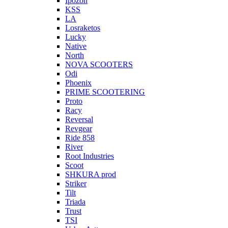
Ipozon
KSS
LA
Losraketos
Lucky
Native
North
NOVA SCOOTERS
Odi
Phoenix
PRIME SCOOTERING
Proto
Racy
Reversal
Revgear
Ride 858
River
Root Industries
Scoot
SHKURA рrоd
Striker
Tilt
Triada
Trust
TSI