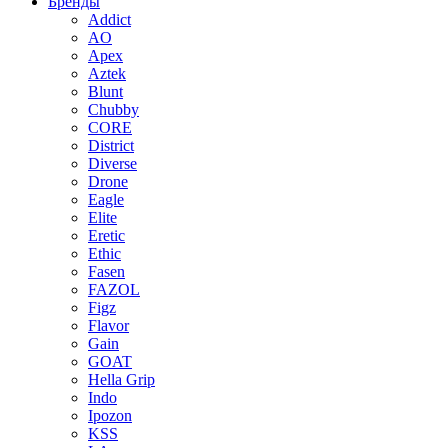
Бренды
Addict
AO
Apex
Aztek
Blunt
Chubby
CORE
District
Diverse
Drone
Eagle
Elite
Eretic
Ethic
Fasen
FAZOL
Figz
Flavor
Gain
GOAT
Hella Grip
Indo
Ipozon
KSS