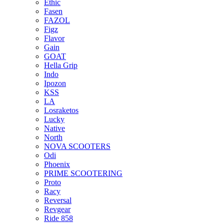
Ethic
Fasen
FAZOL
Figz
Flavor
Gain
GOAT
Hella Grip
Indo
Ipozon
KSS
LA
Losraketos
Lucky
Native
North
NOVA SCOOTERS
Odi
Phoenix
PRIME SCOOTERING
Proto
Racy
Reversal
Revgear
Ride 858