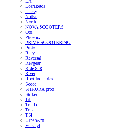
LA
Losraketos
Lucky
Native
North
NOVA SCOOTERS
Odi
Phoenix
PRIME SCOOTERING
Proto
Racy
Reversal
Revgear
Ride 858
River
Root Industries
Scoot
SHKURA рrоd
Striker
Tilt
Triada
Trust
TSI
UrbanArtt
Versatyl