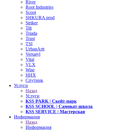
River
Root Industries
Scoot
SHKURA рrоd
Striker
Tilt
Triada
Trust
TSI
UrbanArtt
Versatyl
Vital
VLX
Wise
ННХ
Спутник
Услуги
Назад
Услуги
KSS PARK
| Скейт-парк
KSS SCHOOL
| Самокат-школа
KSS SERVICE
| Мастерская
Информация
Назад
Информация