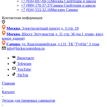
+7 (916) 697-69-51
Москва Скейтпарк и школа
+7 (999) 170-37-37
Самара Скейтпарк и школа
+7 (916) 533-32-16
Магазин Самара
Контактная информация
Москва,
Электролитный проезд д. 3 стр. 19
Москва,
Шоссе Энтузиастов д. 31 стр. 36 (на 1 этаже, вход
конце здания)
Самара,
ул. Красноармейская, д.131, ТК "ГудОк" 3 этаж
info@kickscootershop.ru
Вконтакте
Telegram
YouTube
TikTok
Главная
-
Каталог
-
Детали для трюковых самокатов
-