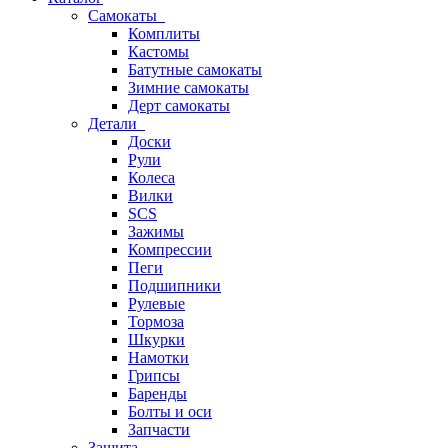
Самокаты
Комплиты
Кастомы
Батутные самокаты
Зимние самокаты
Дерт самокаты
Детали
Доски
Рули
Колеса
Вилки
SCS
Зажимы
Компрессии
Пеги
Подшипники
Рулевые
Тормоза
Шкурки
Намотки
Грипсы
Баренды
Болты и оси
Запчасти
Защита