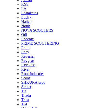
KSS
LA
Losraketos
Lucky
Native
North
NOVA SCOOTERS
Odi
Phoenix
PRIME SCOOTERING
Proto
Racy
Reversal
Revgear
Ride 858
River
Root Industries
Scoot
SHKURA рrоd
Striker
Tilt
Triada
Trust
TSI