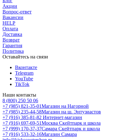
Блог
Акции
Вопрос-ответ
Вакансии
HELP
Оплата
Доставка
Возврат
Гарантия
Политика
Оставайтесь на связи
Вконтакте
Telegram
YouTube
TikTok
Наши контакты
8 (800) 250 50 06
+7 (985) 821-35-01
Магазин на Нагорной
+7 (985) 235-44-58
Магазин на ш. Энтузиастов
+7 (916) 385-81-82
Интернет-магазин
+7 (916) 697-69-51
Москва Скейтпарк и школа
+7 (999) 170-37-37
Самара Скейтпарк и школа
+7 (916) 533-32-16
Магазин Самара
info@kickscootershop.ru