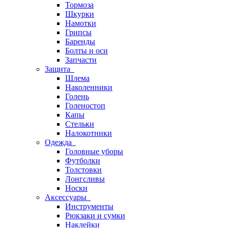
Тормоза
Шкурки
Намотки
Грипсы
Баренды
Болты и оси
Запчасти
Защита
Шлема
Наколенники
Голень
Голеностоп
Капы
Стельки
Налокотники
Одежда
Головные уборы
Футболки
Толстовки
Лонгсливы
Носки
Аксессуары
Инструменты
Рюкзаки и сумки
Наклейки