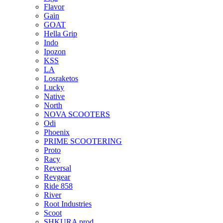
Flavor
Gain
GOAT
Hella Grip
Indo
Ipozon
KSS
LA
Losraketos
Lucky
Native
North
NOVA SCOOTERS
Odi
Phoenix
PRIME SCOOTERING
Proto
Racy
Reversal
Revgear
Ride 858
River
Root Industries
Scoot
SHKURA рrоd