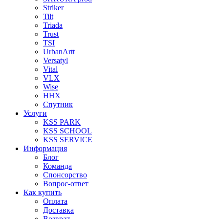
Striker
Tilt
Triada
Trust
TSI
UrbanArtt
Versatyl
Vital
VLX
Wise
ННХ
Спутник
Услуги
KSS PARK
KSS SCHOOL
KSS SERVICE
Информация
Блог
Команда
Спонсорство
Вопрос-ответ
Как купить
Оплата
Доставка
Возврат