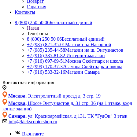
Возврат
Гарантия
Контакты
8 (800) 250 50 06
Бесплатный единый
Назад
Телефоны
8 (800) 250 50 06
Бесплатный единый
+7 (985) 821-35-01
Магазин на Нагорной
+7 (985) 235-44-58
Магазин на ш. Энтузиастов
+7 (916) 385-81-82
Интернет-магазин
+7 (916) 697-69-51
Москва Скейтпарк и школа
+7 (999) 170-37-37
Самара Скейтпарк и школа
+7 (916) 533-32-16
Магазин Самара
Контактная информация
Москва,
Электролитный проезд д. 3 стр. 19
Москва,
Шоссе Энтузиастов д. 31 стр. 36 (на 1 этаже, вход
конце здания)
Самара,
ул. Красноармейская, д.131, ТК "ГудОк" 3 этаж
info@kickscootershop.ru
Вконтакте