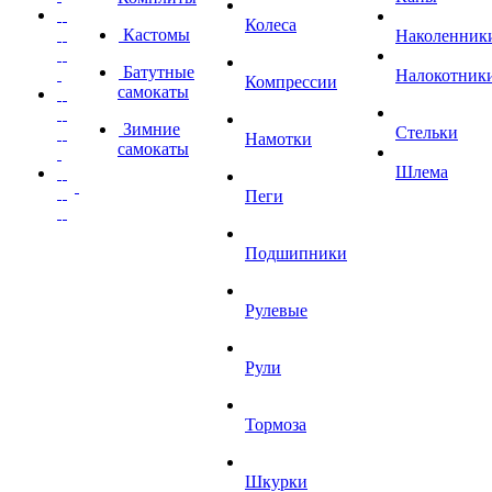
Колеса
Кастомы
Наколенник
Батутные
Налокотник
Компрессии
самокаты
Зимние
Стельки
Намотки
самокаты
Шлема
Пеги
Подшипники
Рулевые
Рули
Тормоза
Шкурки