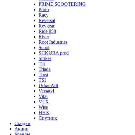
PRIME SCOOTERING
Proto
Racy
Reversal
Revgear
Ride 858
River
Root Industries
Scoot
SHKURA рrоd
Striker
Tilt
Triada
Trust
TSI
UrbanArtt
Versatyl
Vital
VLX
Wise
ННХ
Спутник
Скидки
Акции
Бренды