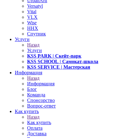
UrbanArtt
Versatyl
Vital
VLX
Wise
ННХ
Спутник
Услуги
Назад
Услуги
KSS PARK
| Скейт-парк
KSS SCHOOL
| Самокат-школа
KSS SERVICE
| Мастерская
Информация
Назад
Информация
Блог
Команда
Спонсорство
Вопрос-ответ
Как купить
Назад
Как купить
Оплата
Доставка