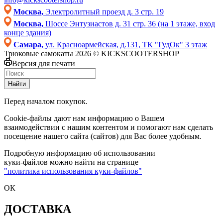
Москва,
Электролитный проезд д. 3 стр. 19
Москва,
Шоссе Энтузиастов д. 31 стр. 36 (на 1 этаже, вход
конце здания)
Самара,
ул. Красноармейская, д.131, ТК "ГудОк" 3 этаж
Трюковые самокаты 2026 © KICKSCOOTERSHOP
Версия для печати
Найти
Перед началом покупок.
Cookie-файлы дают нам информацию о Вашем
взаимодействии с нашим контентом и помогают нам сделать
посещение нашего сайта (сайтов) для Вас более удобным.
Подробную информацию об использовании
куки-файлов можно найти на странице
"политика использования куки-файлов"
ОК
ДОСТАВКА