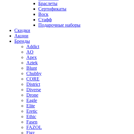
Браслеты
Сертификаты
Воск
Стафф
Подарочные наборы
Скидки
Акции
Бренды
Addict
AO
Apex
Aztek
Blunt
Chubby
CORE
District
Diverse
Drone
Eagle
Elite
Eretic
Ethic
Fasen
FAZOL
Figz