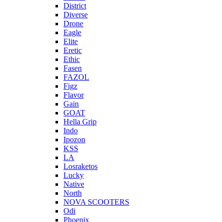
District
Diverse
Drone
Eagle
Elite
Eretic
Ethic
Fasen
FAZOL
Figz
Flavor
Gain
GOAT
Hella Grip
Indo
Ipozon
KSS
LA
Losraketos
Lucky
Native
North
NOVA SCOOTERS
Odi
Phoenix