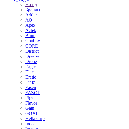
Назад
Бренды
Addict
AO
Apex
Aztek
Blunt
Chubby
CORE
District
Diverse
Drone
Eagle
Elite
Eretic
Ethic
Fasen
FAZOL
Figz
Flavor
Gain
GOAT
Hella Grip
Indo
Ipozon