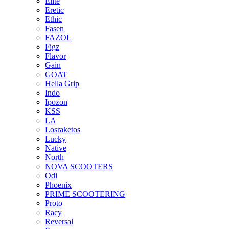
Elite
Eretic
Ethic
Fasen
FAZOL
Figz
Flavor
Gain
GOAT
Hella Grip
Indo
Ipozon
KSS
LA
Losraketos
Lucky
Native
North
NOVA SCOOTERS
Odi
Phoenix
PRIME SCOOTERING
Proto
Racy
Reversal