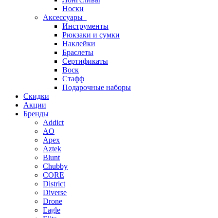
Носки
Аксессуары
Инструменты
Рюкзаки и сумки
Наклейки
Браслеты
Сертификаты
Воск
Стафф
Подарочные наборы
Скидки
Акции
Бренды
Addict
AO
Apex
Aztek
Blunt
Chubby
CORE
District
Diverse
Drone
Eagle