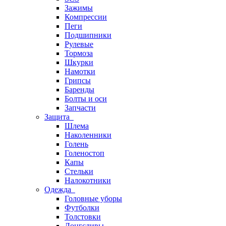
Зажимы
Компрессии
Пеги
Подшипники
Рулевые
Тормоза
Шкурки
Намотки
Грипсы
Баренды
Болты и оси
Запчасти
Защита
Шлема
Наколенники
Голень
Голеностоп
Капы
Стельки
Налокотники
Одежда
Головные уборы
Футболки
Толстовки
Лонгсливы