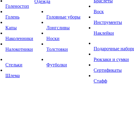
Браслеты
Одежда
Голеностоп
Воск
Голень
Головные уборы
Инструменты
Капы
Лонгсливы
Наклейки
Наколенники
Носки
Подарочные набор
Налокотники
Толстовки
Рюкзаки и сумки
Стельки
Футболки
Сертификаты
Шлема
Стафф