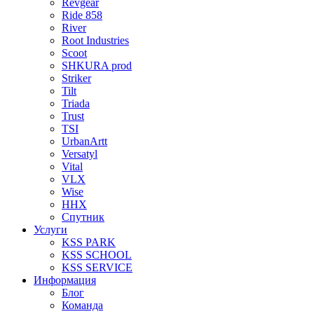
Revgear
Ride 858
River
Root Industries
Scoot
SHKURA рrоd
Striker
Tilt
Triada
Trust
TSI
UrbanArtt
Versatyl
Vital
VLX
Wise
ННХ
Спутник
Услуги
KSS PARK
KSS SCHOOL
KSS SERVICE
Информация
Блог
Команда