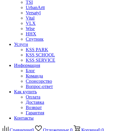
TSI
UrbanArtt
Versatyl
Vital
VLX
Wise
ННХ
Спутник
Услуги
KSS PARK
KSS SCHOOL
KSS SERVICE
Информация
Блог
Команда
Спонсорство
Вопрос-ответ
Как купить
Оплата
Доставка
Возврат
Гарантия
Контакты
Сравнение
0
Отложенные
0
Корзина
0
0