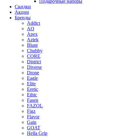
Подарочные наборы
Скидки
Акции
Бренды
Addict
AO
Apex
Aztek
Blunt
Chubby
CORE
District
Diverse
Drone
Eagle
Elite
Eretic
Ethic
Fasen
FAZOL
Figz
Flavor
Gain
GOAT
Hella Grip