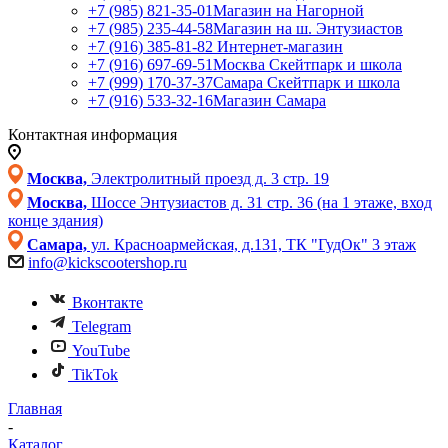
+7 (985) 821-35-01
Магазин на Нагорной
+7 (985) 235-44-58
Магазин на ш. Энтузиастов
+7 (916) 385-81-82
Интернет-магазин
+7 (916) 697-69-51
Москва Скейтпарк и школа
+7 (999) 170-37-37
Самара Скейтпарк и школа
+7 (916) 533-32-16
Магазин Самара
Контактная информация
Москва,
Электролитный проезд д. 3 стр. 19
Москва,
Шоссе Энтузиастов д. 31 стр. 36 (на 1 этаже, вход
конце здания)
Самара,
ул. Красноармейская, д.131, ТК "ГудОк" 3 этаж
info@kickscootershop.ru
Вконтакте
Telegram
YouTube
TikTok
Главная
-
Каталог