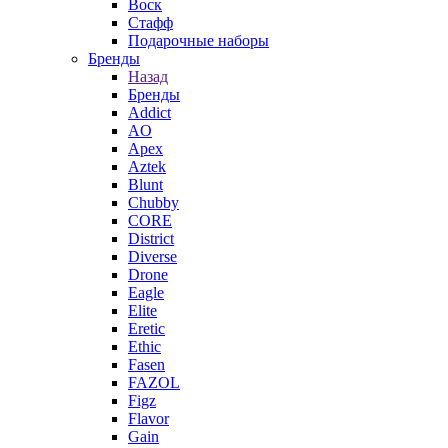
Воск
Стафф
Подарочные наборы
Бренды
Назад
Бренды
Addict
AO
Apex
Aztek
Blunt
Chubby
CORE
District
Diverse
Drone
Eagle
Elite
Eretic
Ethic
Fasen
FAZOL
Figz
Flavor
Gain