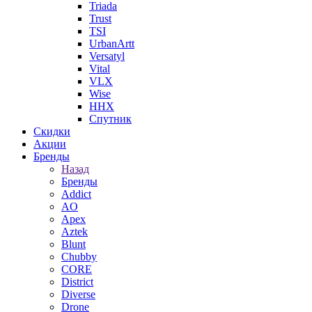
Triada
Trust
TSI
UrbanArtt
Versatyl
Vital
VLX
Wise
ННХ
Спутник
Скидки
Акции
Бренды
Назад
Бренды
Addict
AO
Apex
Aztek
Blunt
Chubby
CORE
District
Diverse
Drone