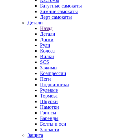
Кастомы
Батутные самокаты
Зимние самокаты
Дерт самокаты
Детали
Назад
Детали
Доски
Рули
Колеса
Вилки
SCS
Зажимы
Компрессии
Пеги
Подшипники
Рулевые
Тормоза
Шкурки
Намотки
Грипсы
Баренды
Болты и оси
Запчасти
Защита