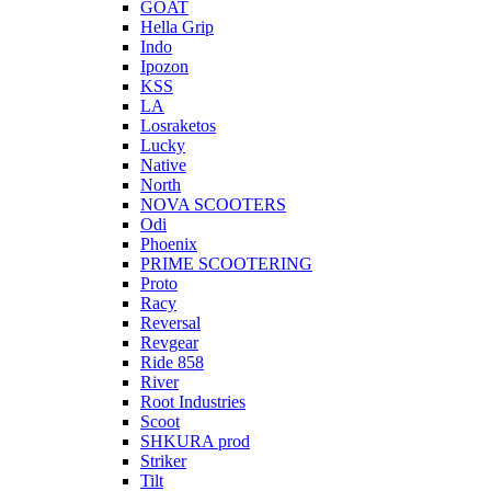
GOAT
Hella Grip
Indo
Ipozon
KSS
LA
Losraketos
Lucky
Native
North
NOVA SCOOTERS
Odi
Phoenix
PRIME SCOOTERING
Proto
Racy
Reversal
Revgear
Ride 858
River
Root Industries
Scoot
SHKURA рrоd
Striker
Tilt