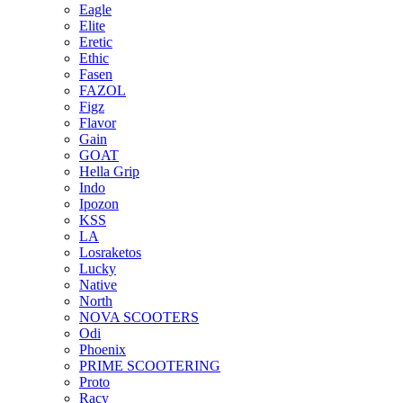
Eagle
Elite
Eretic
Ethic
Fasen
FAZOL
Figz
Flavor
Gain
GOAT
Hella Grip
Indo
Ipozon
KSS
LA
Losraketos
Lucky
Native
North
NOVA SCOOTERS
Odi
Phoenix
PRIME SCOOTERING
Proto
Racy