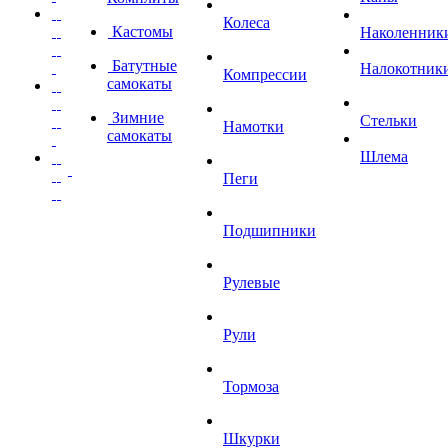
Колеса
Кастомы
Наколенник
Батутные
Налокотник
Компрессии
самокаты
Зимние
Стельки
Намотки
самокаты
Шлема
Пеги
Подшипники
Рулевые
Рули
Тормоза
Шкурки