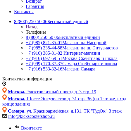
Возврат
Гарантия
Контакты
8 (800) 250 50 06
Бесплатный единый
Назад
Телефоны
8 (800) 250 50 06
Бесплатный единый
+7 (985) 821-35-01
Магазин на Нагорной
+7 (985) 235-44-58
Магазин на ш. Энтузиастов
+7 (916) 385-81-82
Интернет-магазин
+7 (916) 697-69-51
Москва Скейтпарк и школа
+7 (999) 170-37-37
Самара Скейтпарк и школа
+7 (916) 533-32-16
Магазин Самара
Контактная информация
Москва,
Электролитный проезд д. 3 стр. 19
Москва,
Шоссе Энтузиастов д. 31 стр. 36 (на 1 этаже, вход
конце здания)
Самара,
ул. Красноармейская, д.131, ТК "ГудОк" 3 этаж
info@kickscootershop.ru
Вконтакте