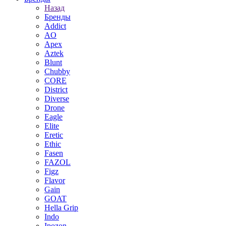
Назад
Бренды
Addict
AO
Apex
Aztek
Blunt
Chubby
CORE
District
Diverse
Drone
Eagle
Elite
Eretic
Ethic
Fasen
FAZOL
Figz
Flavor
Gain
GOAT
Hella Grip
Indo
Ipozon