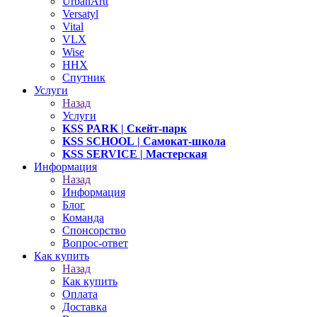
UrbanArtt
Versatyl
Vital
VLX
Wise
ННХ
Спутник
Услуги
Назад
Услуги
KSS PARK
| Скейт-парк
KSS SCHOOL
| Самокат-школа
KSS SERVICE
| Мастерская
Информация
Назад
Информация
Блог
Команда
Спонсорство
Вопрос-ответ
Как купить
Назад
Как купить
Оплата
Доставка