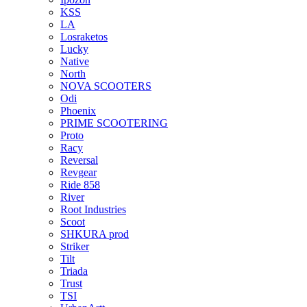
KSS
LA
Losraketos
Lucky
Native
North
NOVA SCOOTERS
Odi
Phoenix
PRIME SCOOTERING
Proto
Racy
Reversal
Revgear
Ride 858
River
Root Industries
Scoot
SHKURA рrоd
Striker
Tilt
Triada
Trust
TSI