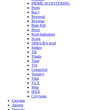
PRIME SCOOTERING
Proto
Racy
Reversal
Revgear
Ride 858
River
Root Industries
Scoot
SHKURA рrоd
Striker
Tilt
Triada
Trust
TSI
UrbanArtt
Versatyl
Vital
VLX
Wise
ННХ
Спутник
Скидки
Акции
Бренды