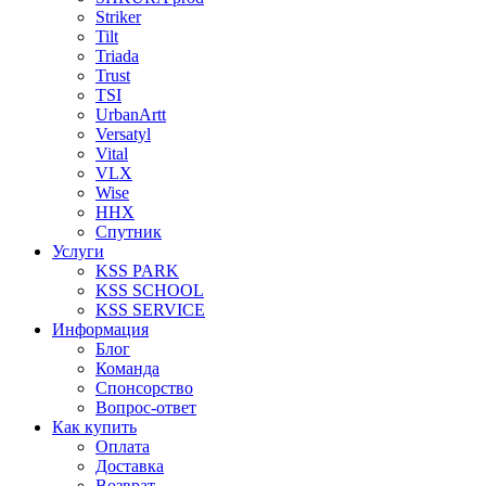
Striker
Tilt
Triada
Trust
TSI
UrbanArtt
Versatyl
Vital
VLX
Wise
ННХ
Спутник
Услуги
KSS PARK
KSS SCHOOL
KSS SERVICE
Информация
Блог
Команда
Спонсорство
Вопрос-ответ
Как купить
Оплата
Доставка
Возврат