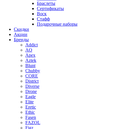
Браслеты
Сертификаты
Воск
Стафф
Подарочные наборы
Скидки
Акции
Бренды
Addict
AO
Apex
Aztek
Blunt
Chubby
CORE
District
Diverse
Drone
Eagle
Elite
Eretic
Ethic
Fasen
FAZOL
Figz