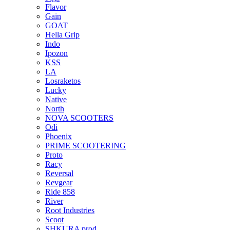
Flavor
Gain
GOAT
Hella Grip
Indo
Ipozon
KSS
LA
Losraketos
Lucky
Native
North
NOVA SCOOTERS
Odi
Phoenix
PRIME SCOOTERING
Proto
Racy
Reversal
Revgear
Ride 858
River
Root Industries
Scoot
SHKURA рrоd