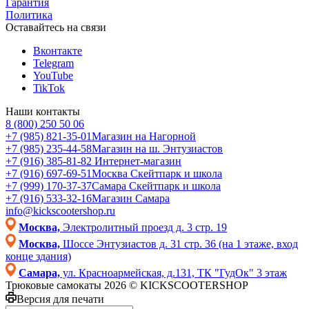
Гарантия
Политика
Оставайтесь на связи
Вконтакте
Telegram
YouTube
TikTok
Наши контакты
8 (800) 250 50 06
+7 (985) 821-35-01
Магазин на Нагорной
+7 (985) 235-44-58
Магазин на ш. Энтузиастов
+7 (916) 385-81-82
Интернет-магазин
+7 (916) 697-69-51
Москва Скейтпарк и школа
+7 (999) 170-37-37
Самара Скейтпарк и школа
+7 (916) 533-32-16
Магазин Самара
info@kickscootershop.ru
Москва,
Электролитный проезд д. 3 стр. 19
Москва,
Шоссе Энтузиастов д. 31 стр. 36 (на 1 этаже, вход
конце здания)
Самара,
ул. Красноармейская, д.131, ТК "ГудОк" 3 этаж
Трюковые самокаты 2026 © KICKSCOOTERSHOP
Версия для печати