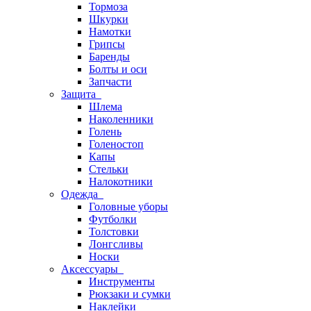
Тормоза
Шкурки
Намотки
Грипсы
Баренды
Болты и оси
Запчасти
Защита
Шлема
Наколенники
Голень
Голеностоп
Капы
Стельки
Налокотники
Одежда
Головные уборы
Футболки
Толстовки
Лонгсливы
Носки
Аксессуары
Инструменты
Рюкзаки и сумки
Наклейки