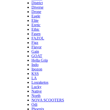
District
Diverse
Drone
Eagle
Elite
Eretic
Ethic
Fasen
FAZOL
Figz
Flavor
Gain
GOAT
Hella Grip
Indo
Ipozon
KSS
LA
Losraketos
Lucky
Native
North
NOVA SCOOTERS
Odi
Phoenix