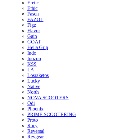
Eretic
Ethic
Fasen
FAZOL
Figz
Flavor
Gain
GOAT
Hella Grip
Indo
Ipozon
KSS
LA
Losraketos
Lucky
Native
North
NOVA SCOOTERS
Odi
Phoenix
PRIME SCOOTERING
Proto
Racy
Reversal
Revgear