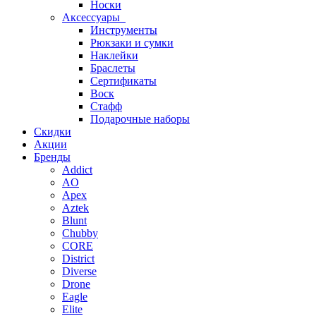
Носки
Аксессуары
Инструменты
Рюкзаки и сумки
Наклейки
Браслеты
Сертификаты
Воск
Стафф
Подарочные наборы
Скидки
Акции
Бренды
Addict
AO
Apex
Aztek
Blunt
Chubby
CORE
District
Diverse
Drone
Eagle
Elite