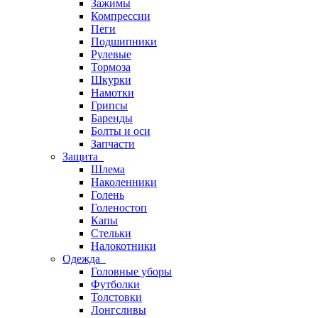
Зажимы
Компрессии
Пеги
Подшипники
Рулевые
Тормоза
Шкурки
Намотки
Грипсы
Баренды
Болты и оси
Запчасти
Защита
Шлема
Наколенники
Голень
Голеностоп
Капы
Стельки
Налокотники
Одежда
Головные уборы
Футболки
Толстовки
Лонгсливы