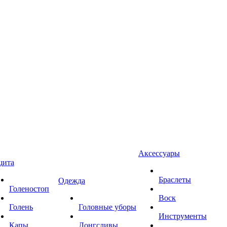
Аксессуары
щита
Браслеты
Одежда
Голеностоп
Воск
Голень
Головные уборы
Инструменты
Капы
Лонгсливы