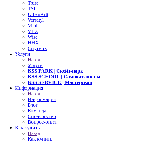
Trust
TSI
UrbanArtt
Versatyl
Vital
VLX
Wise
ННХ
Спутник
Услуги
Назад
Услуги
KSS PARK
| Скейт-парк
KSS SCHOOL
| Самокат-школа
KSS SERVICE
| Мастерская
Информация
Назад
Информация
Блог
Команда
Спонсорство
Вопрос-ответ
Как купить
Назад
Как купить