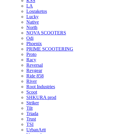
KSS
LA
Losraketos
Lucky
Native
North
NOVA SCOOTERS
Odi
Phoenix
PRIME SCOOTERING
Proto
Racy
Reversal
Revgear
Ride 858
River
Root Industries
Scoot
SHKURA рrоd
Striker
Tilt
Triada
Trust
TSI
UrbanArtt