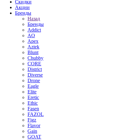
Скидки
Акции
Бренды
Назад
Бренды
Addict
AO
Apex
Aztek
Blunt
Chubby
CORE
District
Diverse
Drone
Eagle
Elite
Eretic
Ethic
Fasen
FAZOL
Figz
Flavor
Gain
GOAT