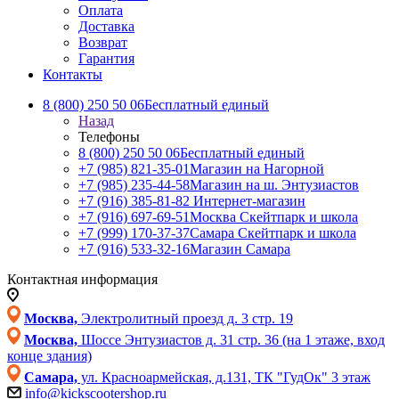
Оплата
Доставка
Возврат
Гарантия
Контакты
8 (800) 250 50 06
Бесплатный единый
Назад
Телефоны
8 (800) 250 50 06
Бесплатный единый
+7 (985) 821-35-01
Магазин на Нагорной
+7 (985) 235-44-58
Магазин на ш. Энтузиастов
+7 (916) 385-81-82
Интернет-магазин
+7 (916) 697-69-51
Москва Скейтпарк и школа
+7 (999) 170-37-37
Самара Скейтпарк и школа
+7 (916) 533-32-16
Магазин Самара
Контактная информация
Москва,
Электролитный проезд д. 3 стр. 19
Москва,
Шоссе Энтузиастов д. 31 стр. 36 (на 1 этаже, вход
конце здания)
Самара,
ул. Красноармейская, д.131, ТК "ГудОк" 3 этаж
info@kickscootershop.ru