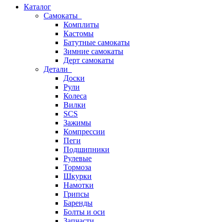
Каталог
Самокаты
Комплиты
Кастомы
Батутные самокаты
Зимние самокаты
Дерт самокаты
Детали
Доски
Рули
Колеса
Вилки
SCS
Зажимы
Компрессии
Пеги
Подшипники
Рулевые
Тормоза
Шкурки
Намотки
Грипсы
Баренды
Болты и оси
Запчасти