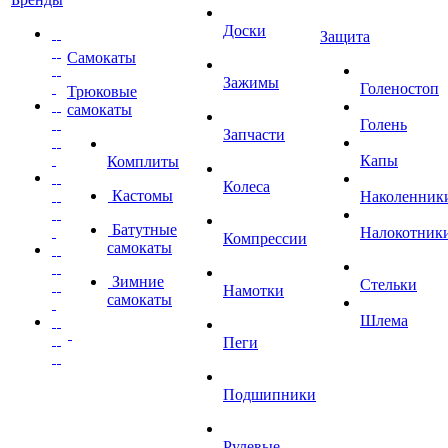
Доски
Защита
Самокаты
Зажимы
Голеностоп
Трюковые
самокаты
Голень
Запчасти
Капы
Комплиты
Колеса
Кастомы
Наколенник
Батутные
Налокотник
Компрессии
самокаты
Зимние
Стельки
Намотки
самокаты
Шлема
Пеги
Подшипники
Рулевые