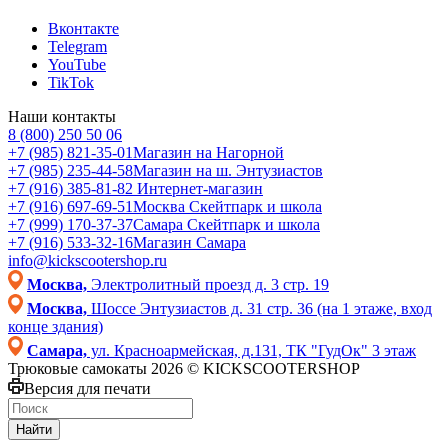
Вконтакте
Telegram
YouTube
TikTok
Наши контакты
8 (800) 250 50 06
+7 (985) 821-35-01
Магазин на Нагорной
+7 (985) 235-44-58
Магазин на ш. Энтузиастов
+7 (916) 385-81-82
Интернет-магазин
+7 (916) 697-69-51
Москва Скейтпарк и школа
+7 (999) 170-37-37
Самара Скейтпарк и школа
+7 (916) 533-32-16
Магазин Самара
info@kickscootershop.ru
Москва,
Электролитный проезд д. 3 стр. 19
Москва,
Шоссе Энтузиастов д. 31 стр. 36 (на 1 этаже, вход
конце здания)
Самара,
ул. Красноармейская, д.131, ТК "ГудОк" 3 этаж
Трюковые самокаты 2026 © KICKSCOOTERSHOP
Версия для печати
Найти