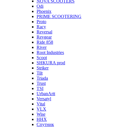
NOVA SCOOTERS
Odi
Phoenix
PRIME SCOOTERING
Proto
Racy
Reversal
Revgear
Ride 858
River
Root Industries
Scoot
SHKURA рrоd
Striker
Tilt
Triada
Trust
TSI
UrbanArtt
Versatyl
Vital
VLX
Wise
ННХ
Спутник