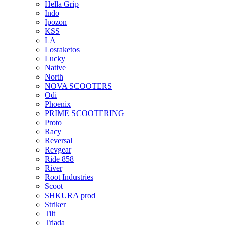
Hella Grip
Indo
Ipozon
KSS
LA
Losraketos
Lucky
Native
North
NOVA SCOOTERS
Odi
Phoenix
PRIME SCOOTERING
Proto
Racy
Reversal
Revgear
Ride 858
River
Root Industries
Scoot
SHKURA рrоd
Striker
Tilt
Triada