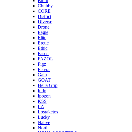
Blunt
Chubby
CORE
District
Diverse
Drone
Eagle
Elite
Eretic
Ethic
Fasen
FAZOL
Figz
Flavor
Gain
GOAT
Hella Grip
Indo
Ipozon
KSS
LA
Losraketos
Lucky
Native
North