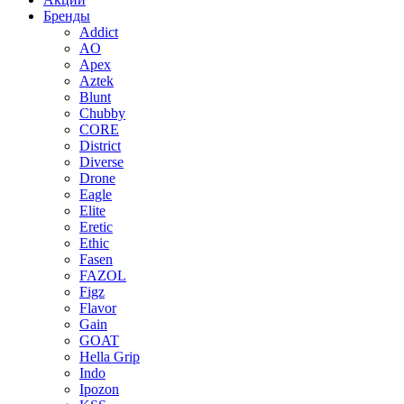
Бренды
Addict
AO
Apex
Aztek
Blunt
Chubby
CORE
District
Diverse
Drone
Eagle
Elite
Eretic
Ethic
Fasen
FAZOL
Figz
Flavor
Gain
GOAT
Hella Grip
Indo
Ipozon