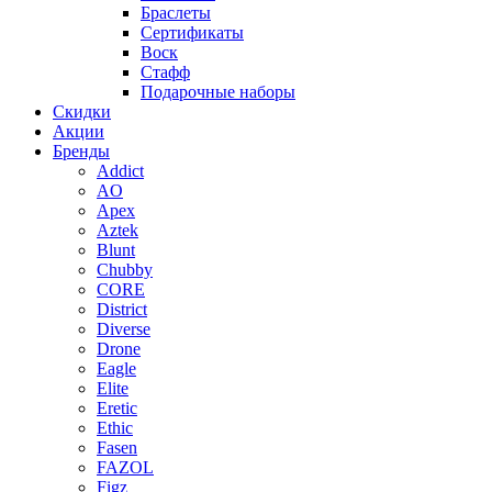
Браслеты
Сертификаты
Воск
Стафф
Подарочные наборы
Скидки
Акции
Бренды
Addict
AO
Apex
Aztek
Blunt
Chubby
CORE
District
Diverse
Drone
Eagle
Elite
Eretic
Ethic
Fasen
FAZOL
Figz