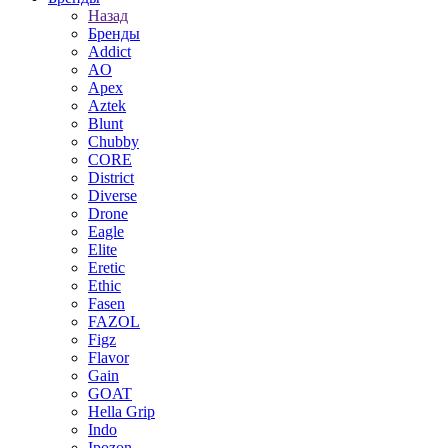
Назад
Бренды
Addict
AO
Apex
Aztek
Blunt
Chubby
CORE
District
Diverse
Drone
Eagle
Elite
Eretic
Ethic
Fasen
FAZOL
Figz
Flavor
Gain
GOAT
Hella Grip
Indo
Ipozon