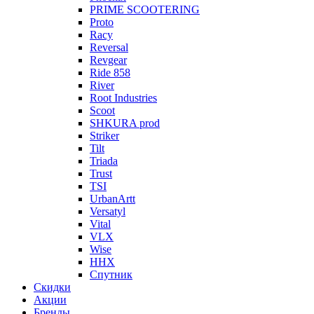
PRIME SCOOTERING
Proto
Racy
Reversal
Revgear
Ride 858
River
Root Industries
Scoot
SHKURA рrоd
Striker
Tilt
Triada
Trust
TSI
UrbanArtt
Versatyl
Vital
VLX
Wise
ННХ
Спутник
Скидки
Акции
Бренды