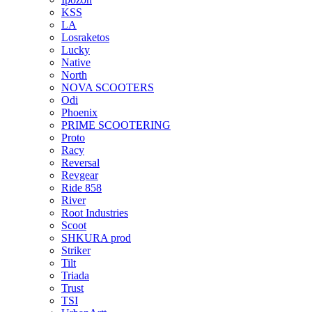
KSS
LA
Losraketos
Lucky
Native
North
NOVA SCOOTERS
Odi
Phoenix
PRIME SCOOTERING
Proto
Racy
Reversal
Revgear
Ride 858
River
Root Industries
Scoot
SHKURA рrоd
Striker
Tilt
Triada
Trust
TSI