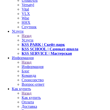
UrbanArtt
Versatyl
Vital
VLX
Wise
ННХ
Спутник
Услуги
Назад
Услуги
KSS PARK
| Скейт-парк
KSS SCHOOL
| Самокат-школа
KSS SERVICE
| Мастерская
Информация
Назад
Информация
Блог
Команда
Спонсорство
Вопрос-ответ
Как купить
Назад
Как купить
Оплата
Доставка