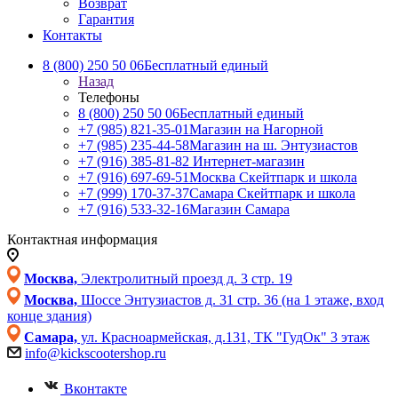
Возврат
Гарантия
Контакты
8 (800) 250 50 06
Бесплатный единый
Назад
Телефоны
8 (800) 250 50 06
Бесплатный единый
+7 (985) 821-35-01
Магазин на Нагорной
+7 (985) 235-44-58
Магазин на ш. Энтузиастов
+7 (916) 385-81-82
Интернет-магазин
+7 (916) 697-69-51
Москва Скейтпарк и школа
+7 (999) 170-37-37
Самара Скейтпарк и школа
+7 (916) 533-32-16
Магазин Самара
Контактная информация
Москва,
Электролитный проезд д. 3 стр. 19
Москва,
Шоссе Энтузиастов д. 31 стр. 36 (на 1 этаже, вход
конце здания)
Самара,
ул. Красноармейская, д.131, ТК "ГудОк" 3 этаж
info@kickscootershop.ru
Вконтакте