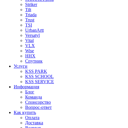
Striker
Tilt
Triada
Trust
TSI
UrbanArtt
Versatyl
Vital
VLX
Wise
ННХ
Спутник
Услуги
KSS PARK
KSS SCHOOL
KSS SERVICE
Информация
Блог
Команда
Спонсорство
Вопрос-ответ
Как купить
Оплата
Доставка
Возврат