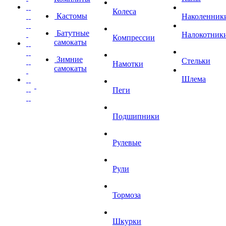
Колеса
Кастомы
Наколенник
Батутные
Налокотник
Компрессии
самокаты
Зимние
Стельки
Намотки
самокаты
Шлема
Пеги
Подшипники
Рулевые
Рули
Тормоза
Шкурки