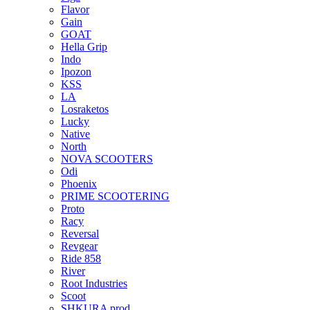
Flavor
Gain
GOAT
Hella Grip
Indo
Ipozon
KSS
LA
Losraketos
Lucky
Native
North
NOVA SCOOTERS
Odi
Phoenix
PRIME SCOOTERING
Proto
Racy
Reversal
Revgear
Ride 858
River
Root Industries
Scoot
SHKURA рrоd