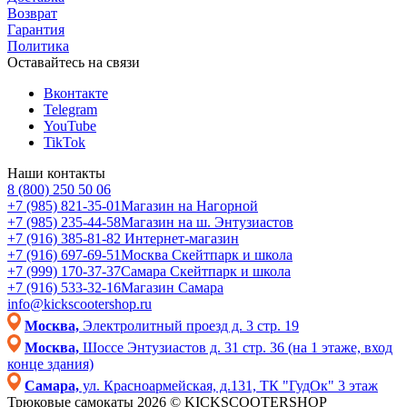
Возврат
Гарантия
Политика
Оставайтесь на связи
Вконтакте
Telegram
YouTube
TikTok
Наши контакты
8 (800) 250 50 06
+7 (985) 821-35-01
Магазин на Нагорной
+7 (985) 235-44-58
Магазин на ш. Энтузиастов
+7 (916) 385-81-82
Интернет-магазин
+7 (916) 697-69-51
Москва Скейтпарк и школа
+7 (999) 170-37-37
Самара Скейтпарк и школа
+7 (916) 533-32-16
Магазин Самара
info@kickscootershop.ru
Москва,
Электролитный проезд д. 3 стр. 19
Москва,
Шоссе Энтузиастов д. 31 стр. 36 (на 1 этаже, вход
конце здания)
Самара,
ул. Красноармейская, д.131, ТК "ГудОк" 3 этаж
Трюковые самокаты 2026 © KICKSCOOTERSHOP