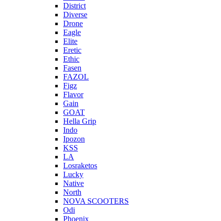
District
Diverse
Drone
Eagle
Elite
Eretic
Ethic
Fasen
FAZOL
Figz
Flavor
Gain
GOAT
Hella Grip
Indo
Ipozon
KSS
LA
Losraketos
Lucky
Native
North
NOVA SCOOTERS
Odi
Phoenix