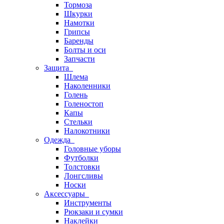
Тормоза
Шкурки
Намотки
Грипсы
Баренды
Болты и оси
Запчасти
Защита
Шлема
Наколенники
Голень
Голеностоп
Капы
Стельки
Налокотники
Одежда
Головные уборы
Футболки
Толстовки
Лонгсливы
Носки
Аксессуары
Инструменты
Рюкзаки и сумки
Наклейки