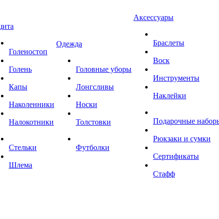
Аксессуары
щита
Браслеты
Одежда
Голеностоп
Воск
Голень
Головные уборы
Инструменты
Капы
Лонгсливы
Наклейки
Наколенники
Носки
Подарочные набор
Налокотники
Толстовки
Рюкзаки и сумки
Стельки
Футболки
Сертификаты
Шлема
Стафф