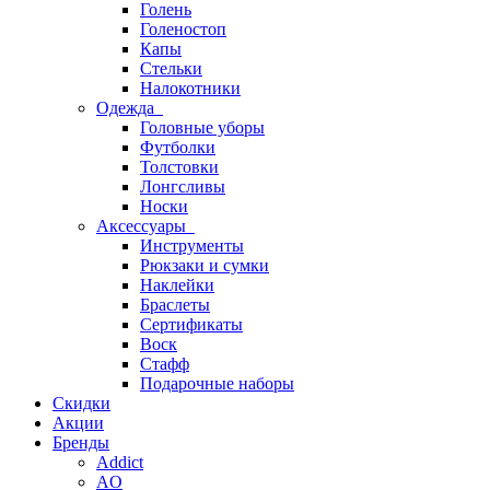
Голень
Голеностоп
Капы
Стельки
Налокотники
Одежда
Головные уборы
Футболки
Толстовки
Лонгсливы
Носки
Аксессуары
Инструменты
Рюкзаки и сумки
Наклейки
Браслеты
Сертификаты
Воск
Стафф
Подарочные наборы
Скидки
Акции
Бренды
Addict
AO