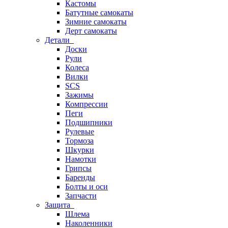
Кастомы
Батутные самокаты
Зимние самокаты
Дерт самокаты
Детали
Доски
Рули
Колеса
Вилки
SCS
Зажимы
Компрессии
Пеги
Подшипники
Рулевые
Тормоза
Шкурки
Намотки
Грипсы
Баренды
Болты и оси
Запчасти
Защита
Шлема
Наколенники