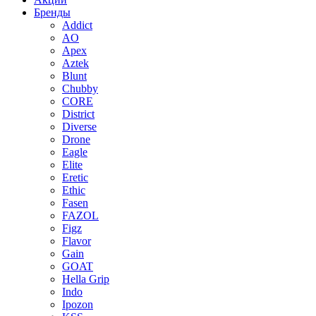
Бренды
Addict
AO
Apex
Aztek
Blunt
Chubby
CORE
District
Diverse
Drone
Eagle
Elite
Eretic
Ethic
Fasen
FAZOL
Figz
Flavor
Gain
GOAT
Hella Grip
Indo
Ipozon