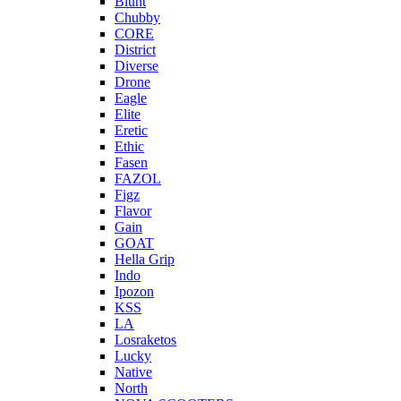
Blunt
Chubby
CORE
District
Diverse
Drone
Eagle
Elite
Eretic
Ethic
Fasen
FAZOL
Figz
Flavor
Gain
GOAT
Hella Grip
Indo
Ipozon
KSS
LA
Losraketos
Lucky
Native
North