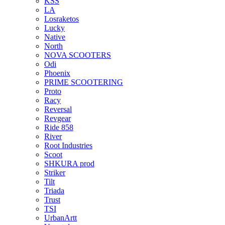
KSS
LA
Losraketos
Lucky
Native
North
NOVA SCOOTERS
Odi
Phoenix
PRIME SCOOTERING
Proto
Racy
Reversal
Revgear
Ride 858
River
Root Industries
Scoot
SHKURA рrоd
Striker
Tilt
Triada
Trust
TSI
UrbanArtt