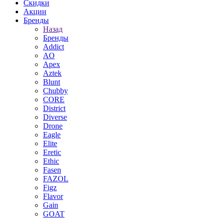
Скидки
Акции
Бренды
Назад
Бренды
Addict
AO
Apex
Aztek
Blunt
Chubby
CORE
District
Diverse
Drone
Eagle
Elite
Eretic
Ethic
Fasen
FAZOL
Figz
Flavor
Gain
GOAT