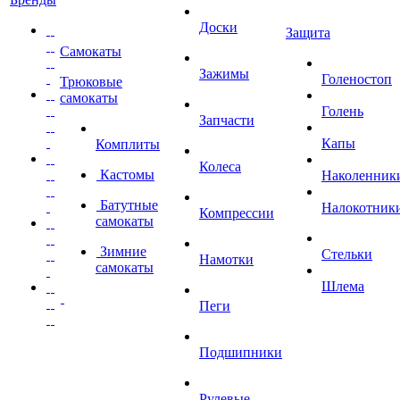
Доски
Защита
Самокаты
Зажимы
Голеностоп
Трюковые
самокаты
Голень
Запчасти
Капы
Комплиты
Колеса
Кастомы
Наколенник
Батутные
Налокотник
Компрессии
самокаты
Зимние
Стельки
Намотки
самокаты
Шлема
Пеги
Подшипники
Рулевые