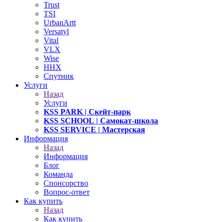
Trust
TSI
UrbanArtt
Versatyl
Vital
VLX
Wise
ННХ
Спутник
Услуги
Назад
Услуги
KSS PARK
| Скейт-парк
KSS SCHOOL
| Самокат-школа
KSS SERVICE
| Мастерская
Информация
Назад
Информация
Блог
Команда
Спонсорство
Вопрос-ответ
Как купить
Назад
Как купить