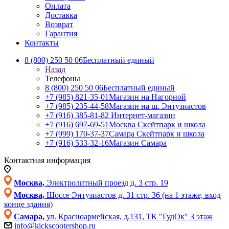
Оплата
Доставка
Возврат
Гарантия
Контакты
8 (800) 250 50 06
Бесплатный единый
Назад
Телефоны
8 (800) 250 50 06
Бесплатный единый
+7 (985) 821-35-01
Магазин на Нагорной
+7 (985) 235-44-58
Магазин на ш. Энтузиастов
+7 (916) 385-81-82
Интернет-магазин
+7 (916) 697-69-51
Москва Скейтпарк и школа
+7 (999) 170-37-37
Самара Скейтпарк и школа
+7 (916) 533-32-16
Магазин Самара
Контактная информация
Москва,
Электролитный проезд д. 3 стр. 19
Москва,
Шоссе Энтузиастов д. 31 стр. 36 (на 1 этаже, вход
конце здания)
Самара,
ул. Красноармейская, д.131, ТК "ГудОк" 3 этаж
info@kickscootershop.ru