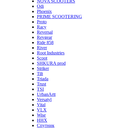
NOVA SCOOTERS
Odi
Phoenix
PRIME SCOOTERING
Proto
Racy
Reversal
Revgear
Ride 858
River
Root Industries
Scoot
SHKURA рrоd
Striker
Tilt
Triada
Trust
TSI
UrbanArtt
Versatyl
Vital
VLX
Wise
ННХ
Спутник