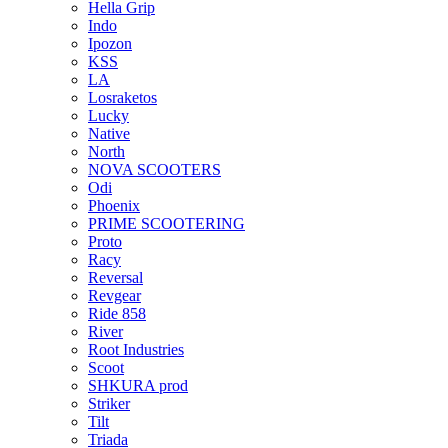
Hella Grip
Indo
Ipozon
KSS
LA
Losraketos
Lucky
Native
North
NOVA SCOOTERS
Odi
Phoenix
PRIME SCOOTERING
Proto
Racy
Reversal
Revgear
Ride 858
River
Root Industries
Scoot
SHKURA рrоd
Striker
Tilt
Triada