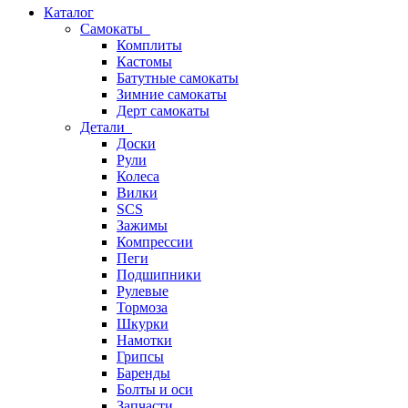
Каталог
Самокаты
Комплиты
Кастомы
Батутные самокаты
Зимние самокаты
Дерт самокаты
Детали
Доски
Рули
Колеса
Вилки
SCS
Зажимы
Компрессии
Пеги
Подшипники
Рулевые
Тормоза
Шкурки
Намотки
Грипсы
Баренды
Болты и оси
Запчасти