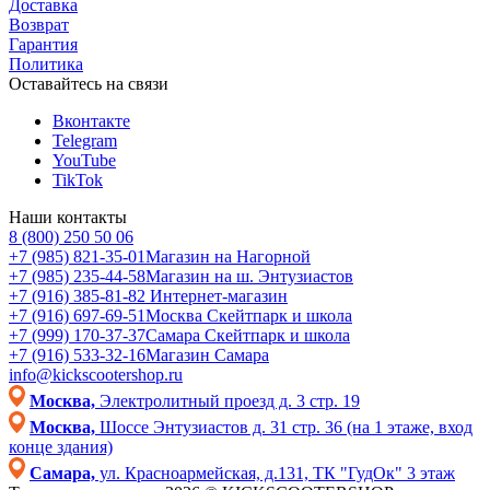
Доставка
Возврат
Гарантия
Политика
Оставайтесь на связи
Вконтакте
Telegram
YouTube
TikTok
Наши контакты
8 (800) 250 50 06
+7 (985) 821-35-01
Магазин на Нагорной
+7 (985) 235-44-58
Магазин на ш. Энтузиастов
+7 (916) 385-81-82
Интернет-магазин
+7 (916) 697-69-51
Москва Скейтпарк и школа
+7 (999) 170-37-37
Самара Скейтпарк и школа
+7 (916) 533-32-16
Магазин Самара
info@kickscootershop.ru
Москва,
Электролитный проезд д. 3 стр. 19
Москва,
Шоссе Энтузиастов д. 31 стр. 36 (на 1 этаже, вход
конце здания)
Самара,
ул. Красноармейская, д.131, ТК "ГудОк" 3 этаж